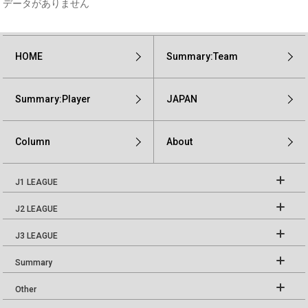
データがありません
HOME
Summary:Team
Summary:Player
JAPAN
Column
About
J1 LEAGUE
J2 LEAGUE
J3 LEAGUE
Summary
Other