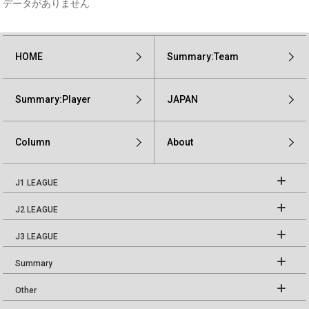
データがありません
HOME
Summary:Team
Summary:Player
JAPAN
Column
About
J1 LEAGUE
J2 LEAGUE
J3 LEAGUE
Summary
Other