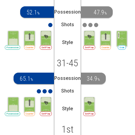
52.1
47.9
Possession
%
%
Shots
Style
Possession
Counter
SetPlay
SetPlay
Counter
Side
31-45
65.1
34.9
Possession
%
%
Shots
Style
Possession
Counter
SetPlay
SetPlay
1st