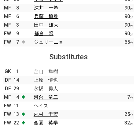
MF
8
深井 一希
90
分
MF
6
兵藤 慎剛
90
分
MF
3
田中 雄大
90
分
FW
9
都倉 賢
90
分
FW
7
ジュリーニョ
65
分
Substitutes
GK
1
金山 隼樹
DF
14
上原 慎也
DF
29
永坂 勇人
MF
4
河合 竜二
7
分
FW
11
ヘイス
FW
13
内村 圭宏
25
分
FW
22
金園 英学
32
分