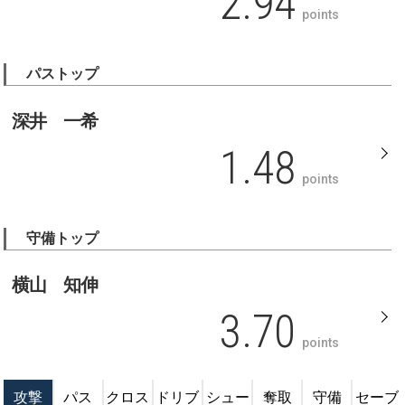
2.94
points
パストップ
深井 一希
1.48
points
守備トップ
横山 知伸
3.70
points
攻撃
パス
クロス
ドリブ
シュー
奪取
守備
セーブ