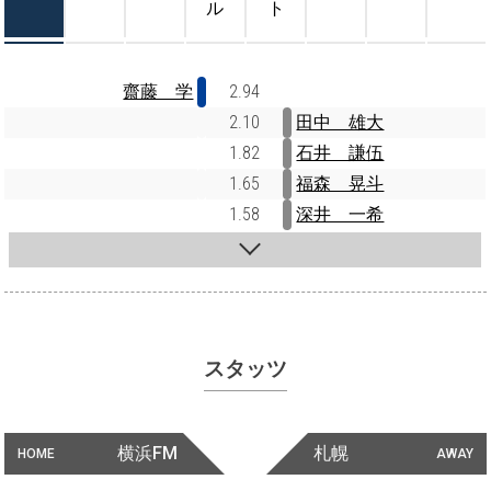
ル
ト
齋藤 学
2.94
2.10
田中 雄大
1.82
石井 謙伍
1.65
福森 晃斗
1.58
深井 一希
スタッツ
横浜FM
札幌
HOME
AWAY