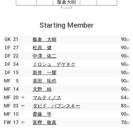
Starting Member
GK
21
飯倉 大樹
90
分
DF
27
松原 健
90
分
DF
22
中澤 佑二
90
分
DF
34
ミロシュ デゲネク
90
分
DF
15
新井 一耀
90
分
MF
5
喜田 拓也
90
分
MF
14
天野 純
90
分
MF
20
マルティノス
64
分
MF
33
ダビド バブンスキー
83
分
MF
10
齋藤 学
90
分
FW
17
富樫 敬真
70
分