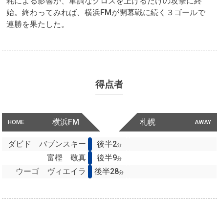
耗による影響か、単調なクロスを上げるだけの攻撃に終
始。終わってみれば、横浜FMが開幕戦に続く３ゴールで
連勝を果たした。
得点者
横浜FM
札幌
HOME
AWAY
ダビド バブンスキー
後半2
分
富樫 敬真
後半9
分
ウーゴ ヴィエイラ
後半28
分