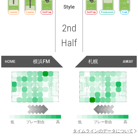
Style
Counter
Counter
SetPlay
SetPlay
Possession
Side
2nd
Half
横浜FM
札幌
HOME
AWAY
低
プレー割合
高
低
プレー割合
高
タイムラインのデータについて