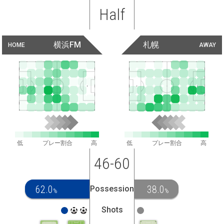
Half
横浜FM
札幌
HOME
AWAY
低
プレー割合
高
低
プレー割合
高
46-60
62.0
38.0
Possession
%
%
Shots