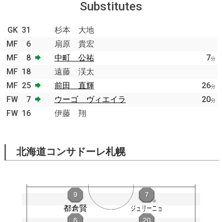
Substitutes
GK
31
杉本 大地
MF
6
扇原 貴宏
MF
8
中町 公祐
7
分
MF
18
遠藤 渓太
MF
25
前田 直輝
26
分
FW
7
ウーゴ ヴィエイラ
20
分
FW
16
伊藤 翔
北海道コンサドーレ札幌