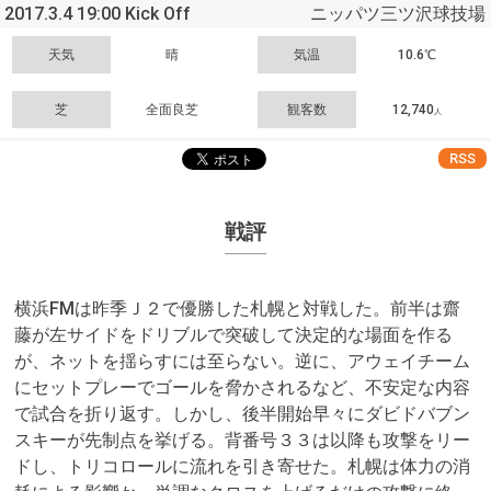
2017.3.4 19:00 Kick Off
ニッパツ三ツ沢球技場
天気
晴
気温
10.6℃
芝
全面良芝
観客数
12,740
人
RSS
戦評
横浜FMは昨季Ｊ２で優勝した札幌と対戦した。前半は齋
藤が左サイドをドリブルで突破して決定的な場面を作る
が、ネットを揺らすには至らない。逆に、アウェイチーム
にセットプレーでゴールを脅かされるなど、不安定な内容
で試合を折り返す。しかし、後半開始早々にダビドバブン
スキーが先制点を挙げる。背番号３３は以降も攻撃をリー
ドし、トリコロールに流れを引き寄せた。札幌は体力の消