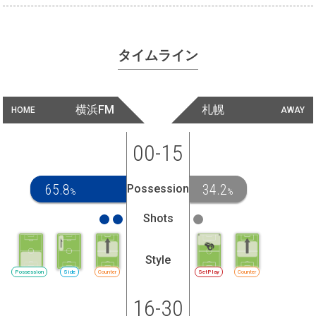
タイムライン
横浜FM
札幌
HOME
AWAY
00-15
65.8
34.2
Possession
%
%
Shots
Style
Possession
Side
Counter
SetPlay
Counter
16-30