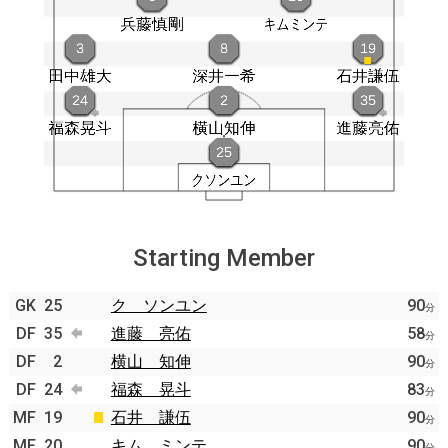
Starting Member
GK
25
ク ソンユン
90
分
DF
35
進藤 亮佑
58
分
DF
2
横山 知伸
90
分
DF
24
福森 晃斗
83
分
MF
19
石井 謙伍
90
分
MF
20
キム ミンテ
90
分