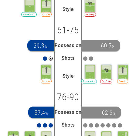
Style
Possession
Counter
SetPlay
61-75
39.3
60.7
Possession
%
%
Shots
Style
Counter
Possession
SetPlay
Counter
76-90
37.4
62.6
Possession
%
%
Shots