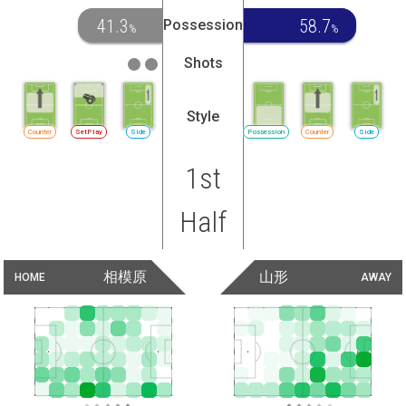
41.3
58.7
Possession
%
%
Shots
Style
Counter
SetPlay
Side
Possession
Counter
Side
1st
Half
相模原
山形
HOME
AWAY