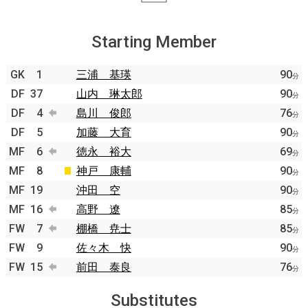
Starting Member
GK
1
三浦 基瑛
90
分
DF
37
山内 琳太郎
90
分
DF
4
島川 俊郎
76
分
DF
5
加藤 大育
90
分
MF
6
徳永 裕大
69
分
MF
8
神戸 康輔
90
分
MF
19
沖田 空
90
分
MF
16
高野 遼
85
分
FW
7
棚橋 尭士
85
分
FW
9
佐々木 快
90
分
FW
15
前田 泰良
76
分
Substitutes