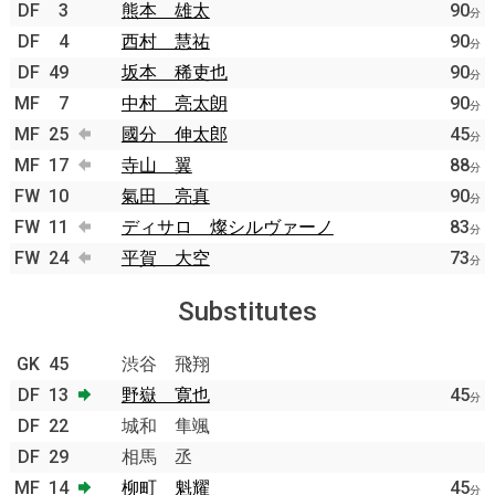
DF
3
熊本 雄太
90
分
DF
4
西村 慧祐
90
分
DF
49
坂本 稀吏也
90
分
MF
7
中村 亮太朗
90
分
MF
25
國分 伸太郎
45
分
MF
17
寺山 翼
88
分
FW
10
氣田 亮真
90
分
FW
11
ディサロ 燦シルヴァーノ
83
分
FW
24
平賀 大空
73
分
Substitutes
GK
45
渋谷 飛翔
DF
13
野嶽 寛也
45
分
DF
22
城和 隼颯
DF
29
相馬 丞
MF
14
柳町 魁耀
45
分