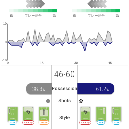
低
プレー割合
高
低
プレー割合
高
10
0
-10
0
15
30
45
46-60
38.8
61.2
Possession
%
%
Shots
Style
Side
SetPlay
Counter
SetPlay
Side
Side