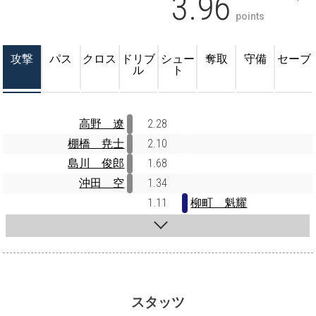
3.96
points
攻撃
パス
クロス
ドリブ
シュー
奪取
守備
セーブ
ル
ト
高野 遼
2.28
棚橋 尭士
2.10
島川 俊郎
1.68
沖田 空
1.34
1.11
柳町 魁耀
スタッツ