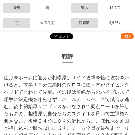
天気
晴
気温
18.2℃
芝
全面良芝
観客数
3,925
人
RSS
戦評
山形をホームに迎えた相模原はサイド攻撃を軸に攻勢をか
けると、前半１２分に高野のクロスに佐々木がダイビング
ヘッドで合わせて先制。その後は前線からのハイプレスで
相手に決定機を作らせず、ホームチームペースで試合が進
む。後半開始早々にプレスをいなされて同点ゴールを許し
たものの、相模原は自分たちのスタイルを貫いて主導権を
渡さない。後半３４分にＣＫの流れから、こぼれ球を沖田
が押し込んで勝ち越しに成功。チーム全員が最後まで走り