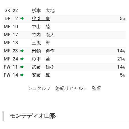
GK
22
杉本 大地
DF
2
綿引 康
5
分
MF
10
中山 陸
MF
17
竹内 崇人
MF
18
三鬼 海
MF
23
田鎖 勇作
14
分
MF
24
杉本 蓮
21
分
FW
11
武藤 雄樹
14
分
FW
14
安藤 翼
5
分
シュタルフ 悠紀リヒャルト 監督
モンテディオ山形