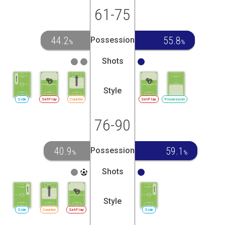
61-75
44.2
55.8
Possession
%
%
Shots
Style
Side
SetPlay
Counter
SetPlay
Possession
76-90
40.9
59.1
Possession
%
%
Shots
Style
Side
Counter
SetPlay
Side