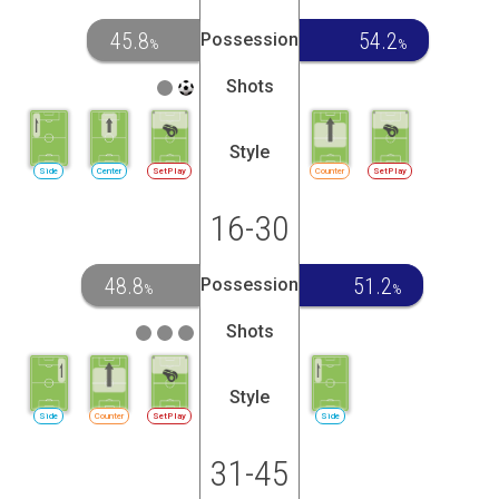
45.8
54.2
Possession
%
%
Shots
Style
Side
Center
SetPlay
Counter
SetPlay
16-30
48.8
51.2
Possession
%
%
Shots
Style
Side
Counter
SetPlay
Side
31-45