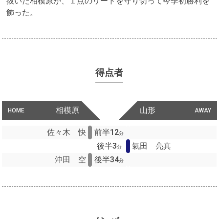
抜いた相模原が、１点のリードを守り切って今季初勝利を
飾った。
得点者
相模原
山形
HOME
AWAY
佐々木 快
前半12
分
後半3
氣田 亮真
分
沖田 空
後半34
分