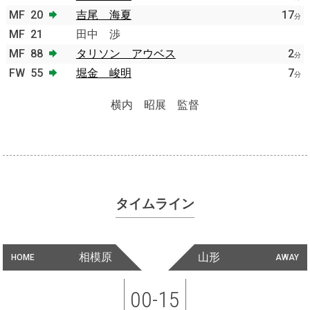
MF
20
吉尾 海夏
17
分
MF
21
田中 渉
MF
88
タリソン アウベス
2
分
FW
55
堀金 峻明
7
分
横内 昭展 監督
タイムライン
相模原
山形
HOME
AWAY
00-15