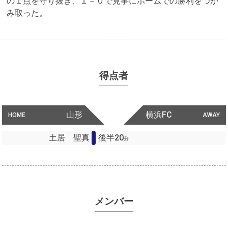
の１点を守り抜き、１－０で見事にホームでの勝利をつか
み取った。
得点者
山形
横浜FC
HOME
AWAY
土居 聖真
後半20
分
メンバー