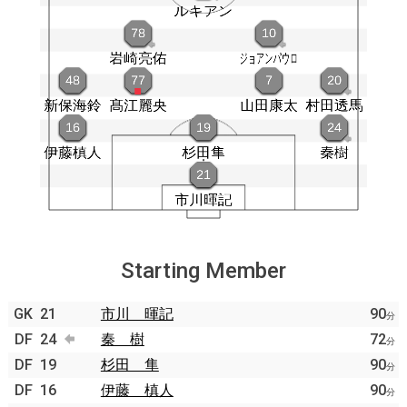
Starting Member
GK
21
市川 暉記
90
分
DF
24
秦 樹
72
分
DF
19
杉田 隼
90
分
DF
16
伊藤 槙人
90
分