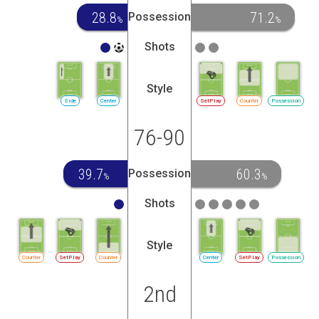
28.8
71.2
Possession
%
%
Shots
Style
Side
Center
SetPlay
Counter
Possession
76-90
39.7
60.3
Possession
%
%
Shots
Style
Counter
SetPlay
Counter
Center
SetPlay
Possession
2nd