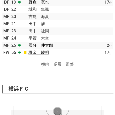
DF
13
野嶽 寛也
17
分
DF
22
城和 隼颯
MF
20
吉尾 海夏
MF
21
田中 渉
MF
23
田中 祉同
MF
24
平賀 大空
MF
25
國分 伸太郎
2
分
FW
55
堀金 峻明
17
分
横内 昭展 監督
横浜ＦＣ