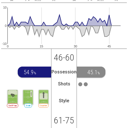
10
0
-10
0
15
30
45
46-60
54.9
45.1
Possession
%
%
Shots
Style
SetPlay
Side
Counter
61-75