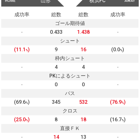
山形
横浜FC
HOME
AWAY
成功率
総数
総数
成功率
ゴール期待値
-
0.433
1.438
-
シュート
(11.1
)
9
16
(0.0
)
%
%
枠内シュート
-
4
4
-
PKによるシュート
-
0
0
-
パス
(69.6
)
345
532
(76.9
)
%
%
クロス
(25.0
)
8
18
(16.7
)
%
%
直接ＦＫ
-
14
13
-