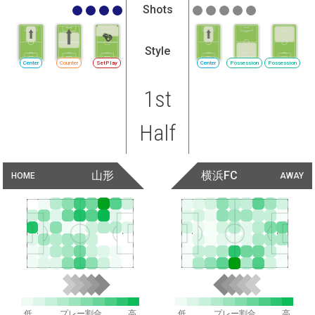
Shots
Style
Center
Counter
SetPlay
Center
Possession
Possession
1st
Half
山形
横浜FC
HOME
AWAY
低
プレー割合
高
低
プレー割合
高