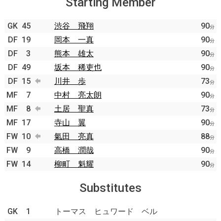
Starting Member
GK
45
渋谷 飛翔
90
分
DF
19
岡本 一真
90
分
DF
3
熊本 雄太
90
分
DF
49
坂本 稀吏也
90
分
DF
15
川井 歩
73
分
MF
7
中村 亮太朗
90
分
MF
8
土居 聖真
73
分
MF
17
寺山 翼
90
分
FW
10
氣田 亮真
88
分
FW
9
高橋 潤哉
90
分
FW
14
柳町 魁耀
90
分
Substitutes
GK
1
トーマス ヒュワード ベル