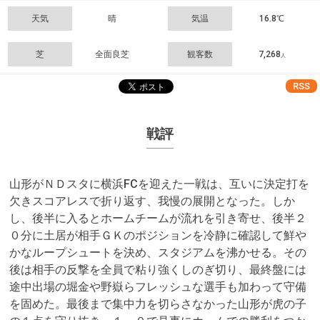
天気
晴
気温
16.8℃
芝
全面良芝
観客数
7,268
人
RSS
戦評
山形がＮＤスタに横浜FCを迎えた一戦は、互いに決定打を
欠きスコアレスで折り返す、我慢の展開となった。しか
し、後半に入るとホームチームが流れを引き寄せ、後半２
０分に土居が相手ＧＫのポジションを冷静に確認して鮮や
かなループシュートを決め、スタジアムを沸かせる。その
後は相手の反撃を全員で粘り強くしのぎ切り、最終盤には
途中出場の堀金や野嶽らフレッシュな選手も加わって守備
を固めた。最後まで集中力を切らさなかった山形が虎の子