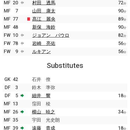
MF
20
村田 透馬
72
分
MF
7
山田 康太
90
分
MF
77
髙江 麗央
89
分
MF
48
新保 海鈴
90
分
FW
10
ジョアン パウロ
82
分
FW
78
岩崎 亮佑
56
分
FW
9
ルキアン
56
分
Substitutes
GK
42
石井 僚
DF
3
鈴木 準弥
DF
5
細井 響
18
分
MF
13
窪田 稜
MF
26
横山 暁之
34
分
MF
35
宇田 光史朗
MF
39
遠藤 貴成
18
分