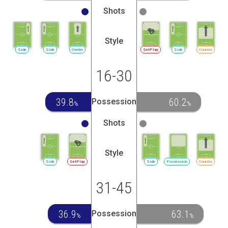
Shots
Style
Side
Side
Center
SetPlay
Side
Counter
16-30
39.8
60.2
Possession
%
%
Shots
Style
Side
SetPlay
Side
Possession
Counter
31-45
36.9
63.1
Possession
%
%