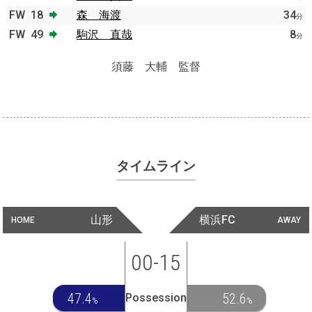
FW
18
森 海渡
34
分
FW
49
駒沢 直哉
8
分
須藤 大輔 監督
タイムライン
山形
横浜FC
HOME
AWAY
00-15
47.4
52.6
Possession
%
%