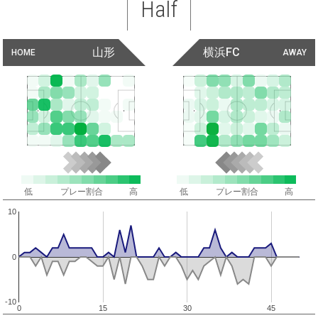
Half
山形
横浜FC
HOME
AWAY
低
プレー割合
高
低
プレー割合
高
10
0
-10
0
15
30
45