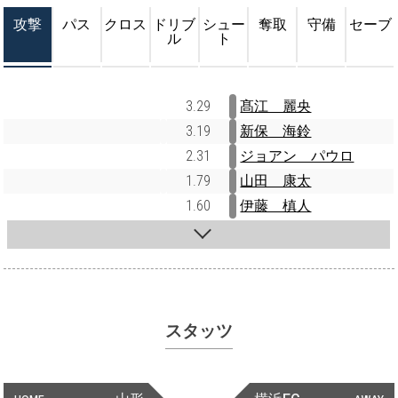
攻撃
パス
クロス
ドリブ
シュー
奪取
守備
セーブ
ル
ト
3.29
髙江 麗央
3.19
新保 海鈴
2.31
ジョアン パウロ
1.79
山田 康太
1.60
伊藤 槙人
スタッツ