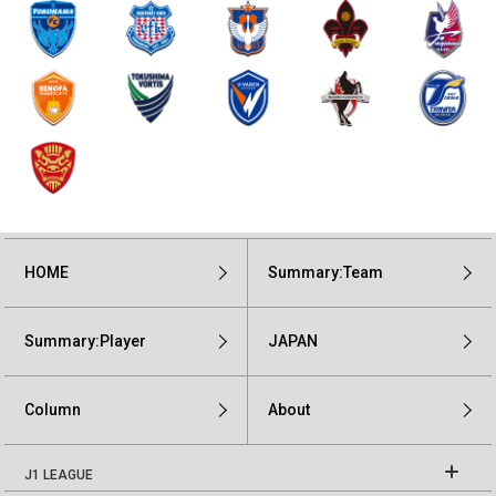
HOME
Summary:Team
Summary:Player
JAPAN
Column
About
J1 LEAGUE