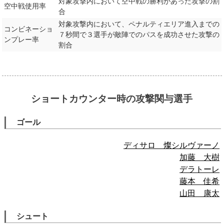
対象攻撃内において空中戦の勝利があった攻撃の割
空中戦使用率
合
対象攻撃内において、ペナルティエリア進入までの
コンビネーショ
７秒間で３選手が敵陣でのパスを成功させた攻撃の
ンプレー率
割合
ショートカウンター時の攻撃関与選手
ゴール
ディサロ 燦シルヴァーノ
加藤 大樹
デラトーレ
藤本 佳希
山田 康太
シュート