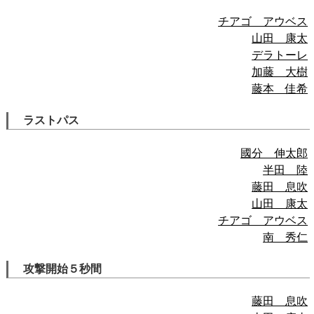
チアゴ アウベス
山田 康太
デラトーレ
加藤 大樹
藤本 佳希
ラストパス
國分 伸太郎
半田 陸
藤田 息吹
山田 康太
チアゴ アウベス
南 秀仁
攻撃開始５秒間
藤田 息吹