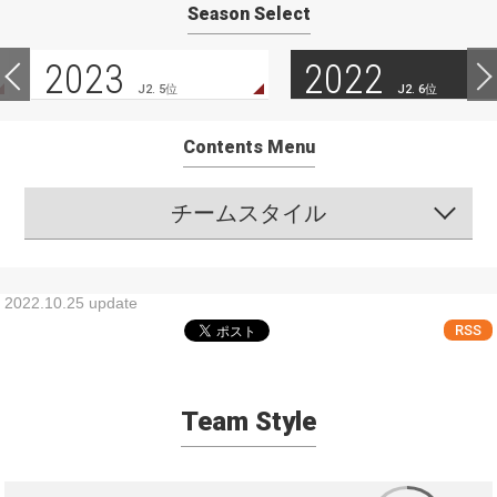
Season Select
2023
2022
J2. 5位
J2. 6位
Contents Menu
チームスタイル
2022.10.25 update
RSS
Team Style