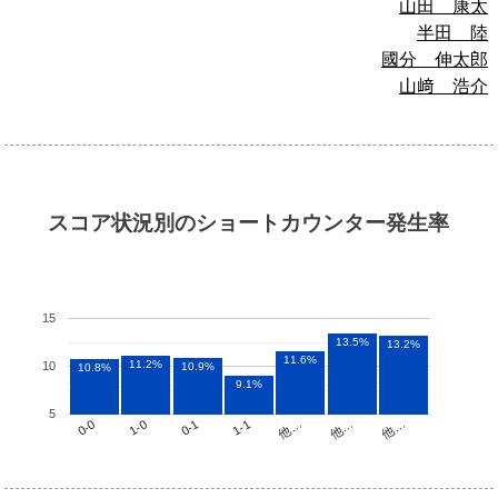
山田 康太
半田 陸
國分 伸太郎
山﨑 浩介
スコア状況別のショートカウンター発生率
15
13.5%
13.2%
11.6%
11.2%
10
10.9%
10.8%
9.1%
5
他…
1-1
1-0
他…
他…
0-1
0-0