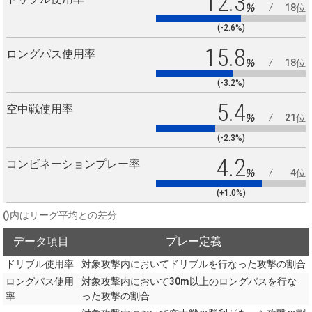
12.3
%
18位
(-2.6%)
15.8
ロングパス使用率
%
18位
(-3.2%)
5.4
空中戦使用率
%
21位
(-2.3%)
4.2
コンビネーションプレー率
%
4位
(+1.0%)
()内はリーグ平均との差分
データ項目
プレー定義
ドリブル使用率
対象攻撃内においてドリブルを行なった攻撃の割合
ロングパス使用
対象攻撃内において30m以上のロングパスを行な
率
った攻撃の割合