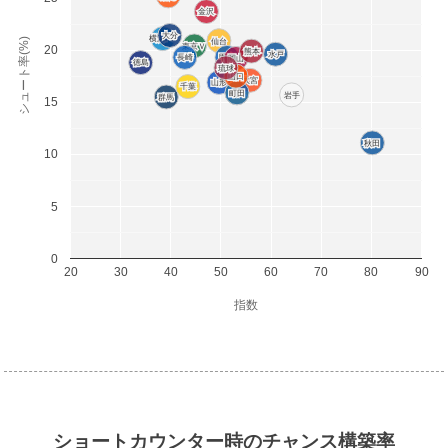
金沢
金沢
大分
大分
横浜FC
横浜FC
シュート率(%)
仙台
仙台
東京Ｖ
東京Ｖ
20
熊本
熊本
水戸
水戸
長崎
長崎
甲府
甲府
岡山
岡山
徳島
徳島
琉球
琉球
山口
山口
大宮
大宮
山形
山形
千葉
千葉
栃木
栃木
町田
町田
岩手
岩手
群馬
群馬
15
秋田
秋田
10
5
0
20
30
40
50
60
70
80
90
指数
ショートカウンター時のチャンス構築率