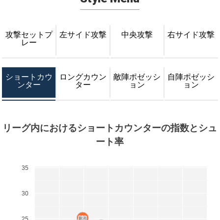
攻撃セットプ
左サイド攻撃
中央攻撃
右サイド攻撃
レー
ショートカウ
ロングカウン
敵陣ポゼッシ
自陣ポゼッシ
ンター
ター
ョン
ョン
リーグ内におけるショートカウンターの指数とシュ
ート率
35
30
25
新潟
新潟