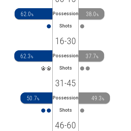
62.0
38.0
Possession
%
%
Shots
16-30
62.3
37.7
Possession
%
%
Shots
31-45
50.7
49.3
Possession
%
%
Shots
46-60