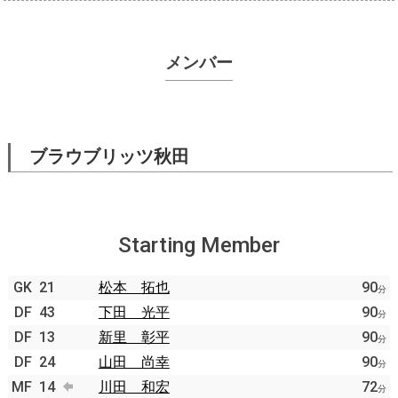
メンバー
ブラウブリッツ秋田
Starting Member
GK
21
松本 拓也
90
分
DF
43
下田 光平
90
分
DF
13
新里 彰平
90
分
DF
24
山田 尚幸
90
分
MF
14
川田 和宏
72
分