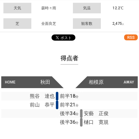
天気
曇時々雨
気温
12.2℃
芝
全面良芝
観客数
2,475
人
RSS
得点者
秋田
相模原
HOME
AWAY
熊谷 達也
前半18
分
前山 恭平
前半21
分
後半34
安藝 正俊
分
後半36
樋口 寛規
分