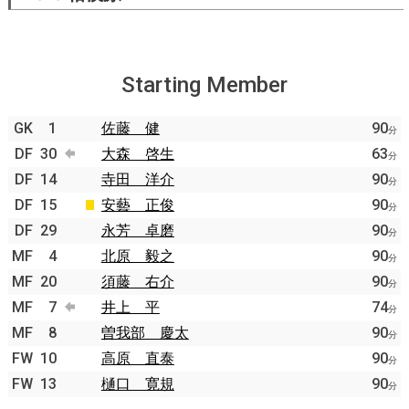
Starting Member
GK
1
佐藤 健
90
分
DF
30
大森 啓生
63
分
DF
14
寺田 洋介
90
分
DF
15
安藝 正俊
90
分
DF
29
永芳 卓磨
90
分
MF
4
北原 毅之
90
分
MF
20
須藤 右介
90
分
MF
7
井上 平
74
分
MF
8
曽我部 慶太
90
分
FW
10
高原 直泰
90
分
FW
13
樋口 寛規
90
分