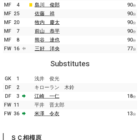
MF
4
島川 俊郎
90
分
MF
25
佐藤 祥
90
分
MF
20
牧内 慶太
90
分
MF
7
前山 恭平
90
分
MF
8
熊谷 達也
90
分
FW
16
三好 洋央
77
分
Substitutes
GK
1
浅井 俊光
DF
2
キローラン 木鈴
DF
3
江崎 一仁
18
分
FW
11
平井 晋太郎
FW
36
米澤 令衣
13
分
ＳＣ相模原