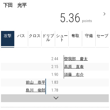
下田 光平
5.36
points
攻撃
パス
クロス
ドリブ
シュー
奪取
守備
セーブ
ル
ト
2.44
曽我部 慶太
2.15
高原 直泰
1.90
須藤 右介
前山 恭平
1.83
島川 俊郎
1.78