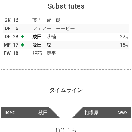
Substitutes
GK
16
藤吉 皆二朗
DF
6
フェアー モービー
DF
28
成田 恭輔
27
分
MF
17
飯田 涼
16
分
FW
18
服部 康平
タイムライン
秋田
相模原
HOME
AWAY
00-15