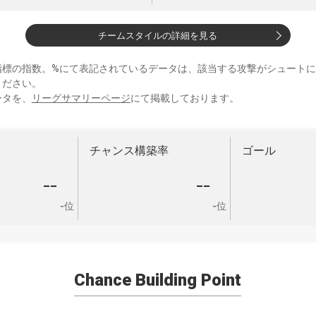
チームスタイルの詳細を見る
指標の指数。%にて表記されているデータは、該当する攻撃がシュート
ください。
ータを、
リーグサマリーページ
にて掲載しております。
チャンス構築率
ゴール
--
--
-位
-位
Chance Building Point