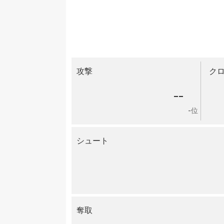
攻撃
ク
--
-位
シュート
奪取