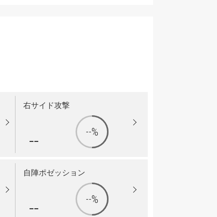
右サイド攻撃
--%
--
自陣ポゼッション
--%
--