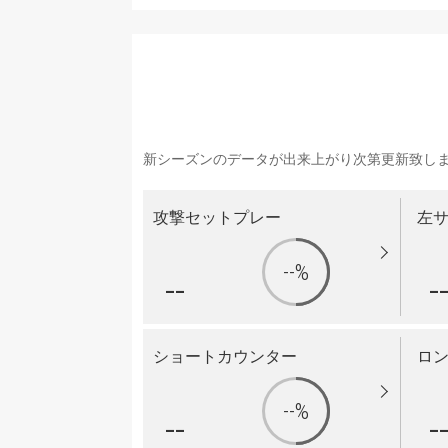
新シーズンのデータが出来上がり次第更新致し
攻撃セットプレー
左
--%
--
-
ショートカウンター
ロ
--%
--
-