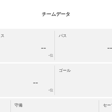
チームデータ
ロス
パス
--
-
-位
ゴール
--
-位
守備
セー