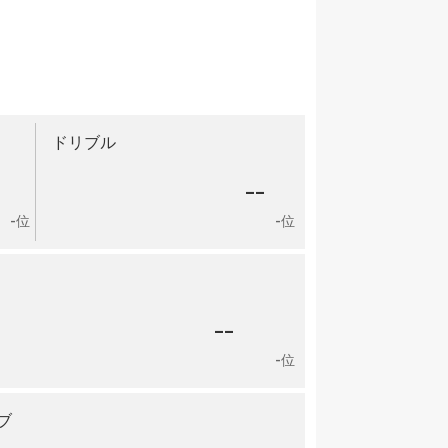
ドリブル
-
--
-位
-位
--
-位
ブ