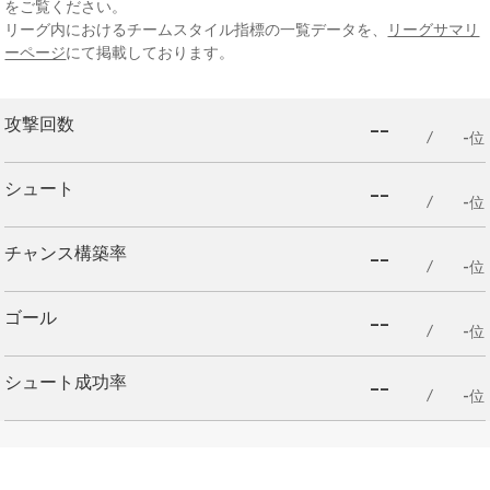
をご覧ください。
リーグ内におけるチームスタイル指標の一覧データを、
リーグサマリ
ーページ
にて掲載しております。
--
攻撃回数
-位
--
シュート
-位
--
チャンス構築率
-位
--
ゴール
-位
--
シュート成功率
-位