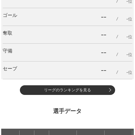
-位
--
ゴール
-位
--
奪取
-位
--
守備
-位
--
セーブ
-位
リーグのランキングを見る
選手データ