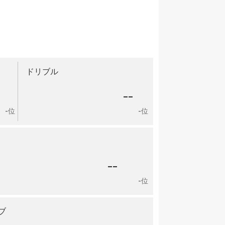
ドリブル
-
--
-位
-位
--
-位
ブ