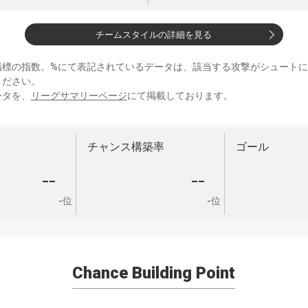
チームスタイルの詳細を見る
指標の指数。%にて表記されているデータは、該当する攻撃がシュート
ください。
ータを、
リーグサマリーページ
にて掲載しております。
チャンス構築率
ゴール
--
--
-位
-位
Chance Building Point