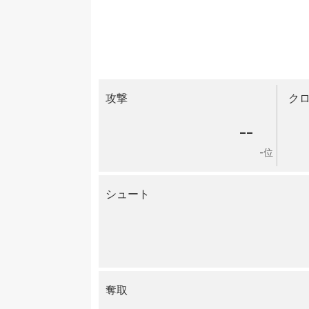
攻撃
ク
--
-位
シュート
奪取