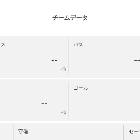
チームデータ
ロス
パス
--
-
-位
ゴール
--
-位
守備
セー