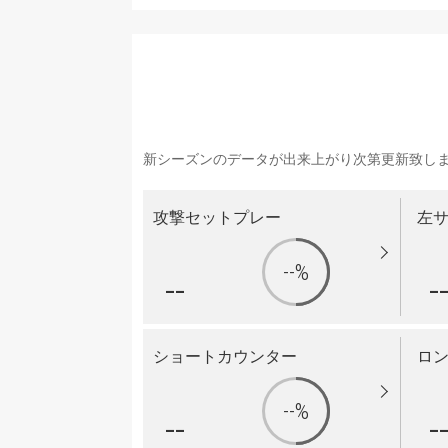
新シーズンのデータが出来上がり次第更新致し
攻撃セットプレー
左
--%
--
-
ショートカウンター
ロ
--%
--
-