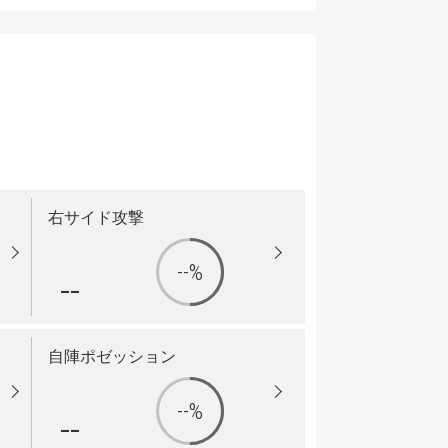
右サイド攻撃
--%
--
自陣ポゼッション
--%
--