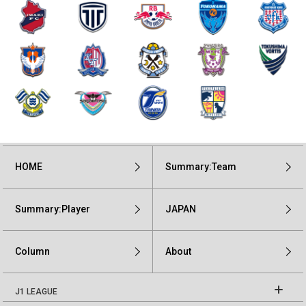
HOME
Summary:Team
Summary:Player
JAPAN
Column
About
J1 LEAGUE