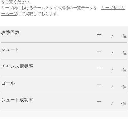
をご覧ください。
リーグ内におけるチームスタイル指標の一覧データを、
リーグサマリ
ーページ
にて掲載しております。
--
攻撃回数
-位
--
シュート
-位
--
チャンス構築率
-位
--
ゴール
-位
--
シュート成功率
-位