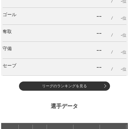
-位
--
ゴール
-位
--
奪取
-位
--
守備
-位
--
セーブ
-位
リーグのランキングを見る
選手データ