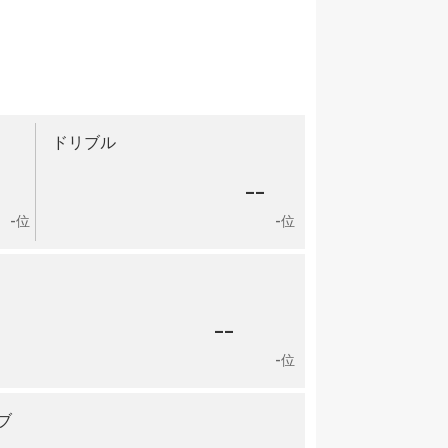
ドリブル
-
--
-位
-位
--
-位
ブ