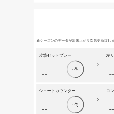
新シーズンのデータが出来上がり次第更新致し
攻撃セットプレー
左
--%
--
-
ショートカウンター
ロ
--%
--
-