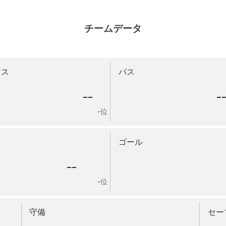
チームデータ
ロス
パス
--
-
-位
ゴール
--
-位
守備
セー