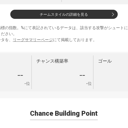
チームスタイルの詳細を見る
指標の指数。%にて表記されているデータは、該当する攻撃がシュート
ください。
ータを、
リーグサマリーページ
にて掲載しております。
チャンス構築率
ゴール
--
--
-位
-位
Chance Building Point