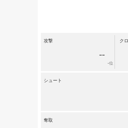
攻撃
ク
--
-位
シュート
奪取