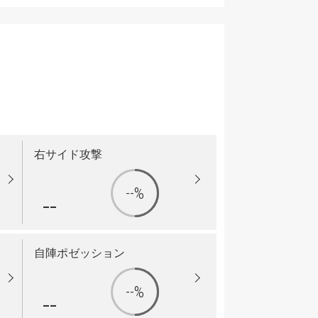
右サイド攻撃
--%
--
自陣ポゼッション
--%
--