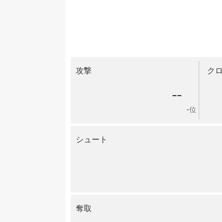
攻撃
ク
--
-位
シュート
奪取