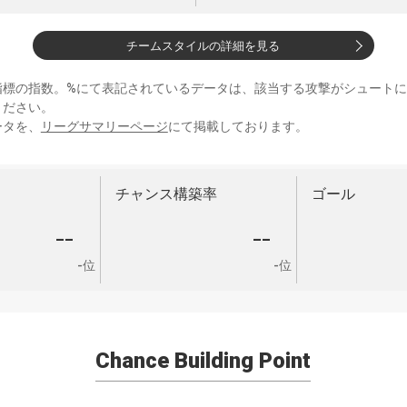
チームスタイルの詳細を見る
指標の指数。%にて表記されているデータは、該当する攻撃がシュート
ください。
ータを、
リーグサマリーページ
にて掲載しております。
チャンス構築率
ゴール
--
--
-位
-位
Chance Building Point