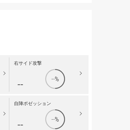
右サイド攻撃
--%
--
自陣ポゼッション
--%
--