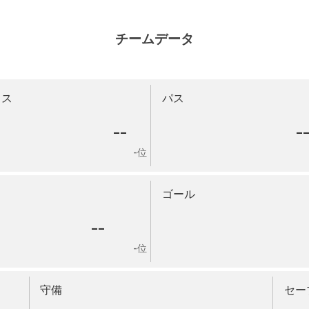
チームデータ
ロス
パス
--
-
-位
ゴール
--
-位
守備
セー