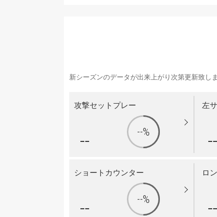
新シーズンのデータが出来上がり次第更新致し
攻撃セットプレー
左
--%
--
-
ショートカウンター
ロ
--%
--
-