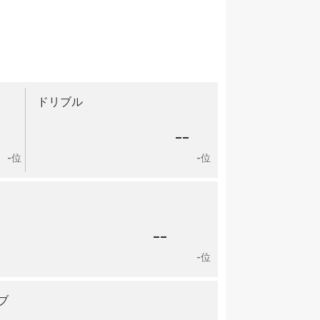
ドリブル
-
--
-位
-位
--
-位
ブ