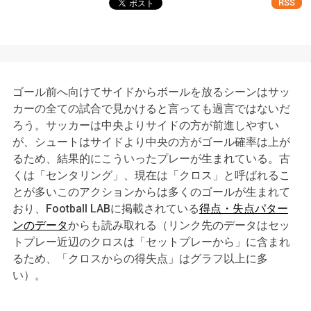
RSS
南ベルマーレ
,
アルビレックス新潟
,
ジュビロ磐田
,
サガン鳥栖
ゴール前へ向けてサイドからボールを放るシーンはサッ
カーの全ての試合で見かけると言っても過言ではないだ
ろう。サッカーは中央よりサイドの方が前進しやすい
が、シュートはサイドより中央の方がゴール確率は上が
るため、結果的にこういったプレーが生まれている。古
くは「センタリング」、現在は「クロス」と呼ばれるこ
とが多いこのアクションからは多くのゴールが生まれて
おり、Football LABに掲載されている
得点・失点パター
ンのデータ
からも読み取れる（リンク先のデータはセッ
トプレー近辺のクロスは「セットプレーから」に含まれ
るため、「クロスからの得失点」はグラフ以上に多
い）。