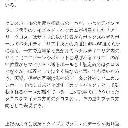
いる。
クロスボールの角度も相違点の一つだ。かつて元イング
ランド代表のデイビッド・ベッカムが得意とした「アー
リークロス」はサイドの浅い位置からボックスへ蹴るボ
ールでペナルティエリア中央との角度は45～60度くらい
になる。一方で近年多く見かけるペナルティエリア内の
サイド（ニアゾーンやポケットと呼ばれるエリア）の深
い位置からマイナスへ送るボールも上記定義ではクロス
となるが、状況としては全く異なると言っても良いだろ
う。実際、後者の事例は海外のデータ会社やテクニカル
レポートではクロスと呼ばず「カットバック」として記
載されるケースが増えている。この記事ではそういった
クロスをマイナス方向のクロスとし、その逆をプラス方
向として表現する。
上記のような状況とタイプ別でクロスのデータを振り返