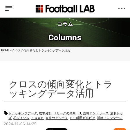
コラム
Columns
HOME
» クロスの傾向変化とトラッキングデータ活用
クロスの傾向変化とトラ
ッキングデータ活用
トラッキングデータ
,
攻撃分析
,
Ｊリーグの傾向
,
J1
,
鹿島アントラーズ
,
浦和レッ
ズ
,
柏レイソル
,
ＦＣ東京
,
東京ヴェルディ
,
ＦＣ町田ゼルビア
,
川崎フロンターレ
,
横浜Ｆ・マリノス
,
名古屋グランパス
,
京都サンガF.C.
,
ガンバ大阪
,
セレッソ大阪
,
2024-11-06 14:25
ヴィッセル神戸
,
サンフレッチェ広島
,
アビスパ福岡
,
北海道コンサドーレ札幌
,
湘