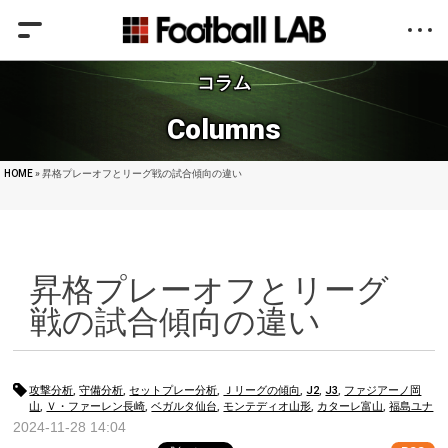
コラム
Columns
HOME
» 昇格プレーオフとリーグ戦の試合傾向の違い
昇格プレーオフとリーグ
戦の試合傾向の違い
攻撃分析
,
守備分析
,
セットプレー分析
,
Ｊリーグの傾向
,
J2
,
J3
,
ファジアーノ岡
山
,
Ｖ・ファーレン長崎
,
ベガルタ仙台
,
モンテディオ山形
,
カターレ富山
,
福島ユナ
イテッドＦＣ
,
松本山雅ＦＣ
,
ＦＣ大阪
2024-11-28 14:04