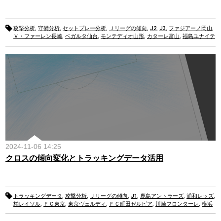
攻撃分析
,
守備分析
,
セットプレー分析
,
Ｊリーグの傾向
,
J2
,
J3
,
ファジアーノ岡山
,
Ｖ・ファーレン長崎
,
ベガルタ仙台
,
モンテディオ山形
,
カターレ富山
,
福島ユナイテ
ッドＦＣ
,
松本山雅ＦＣ
,
ＦＣ大阪
2024-11-06 14:25
クロスの傾向変化とトラッキングデータ活用
トラッキングデータ
,
攻撃分析
,
Ｊリーグの傾向
,
J1
,
鹿島アントラーズ
,
浦和レッズ
,
柏レイソル
,
ＦＣ東京
,
東京ヴェルディ
,
ＦＣ町田ゼルビア
,
川崎フロンターレ
,
横浜
Ｆ・マリノス
,
名古屋グランパス
,
京都サンガF.C.
,
ガンバ大阪
,
セレッソ大阪
,
ヴィ
ッセル神戸
,
サンフレッチェ広島
,
アビスパ福岡
,
北海道コンサドーレ札幌
,
湘南ベル