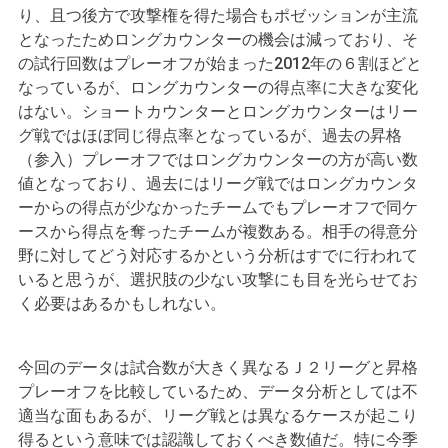
り、且つ後方で攻撃権を得た場合もポゼッションが主流
となったためロングカウンターの機会は減っており、そ
の試行回数はプレーオフが始まった2012年の６割ほどと
なっているが、ロングカウンターの得点率に大きな変化
はない。ショートカウンターとロングカウンターはリー
グ戦ではほぼ同じ得点率となっているが、過去の昇格
（参入）プレーオフではロングカウンターの方が高い数
値となっており、過去にはリーグ戦ではロングカウンタ
ーからの得点が少なかったチームでもプレーオフで同ケ
ースから得点を奪ったチームが複数ある。相手の得意分
野に対してどう対応するかという分析はすでに行われて
いると思うが、選択肢の少ない攻撃にも目を光らせてお
く必要はあるかもしれない。
今回のデータは試合数が大きく異なるＪ２リーグと昇格
プレーオフを比較しているため、データ分析としては不
適当な面もあるが、リーグ戦とは異なるケースが起こり
得るという意味では認識しておくべき数値だ。特に今季