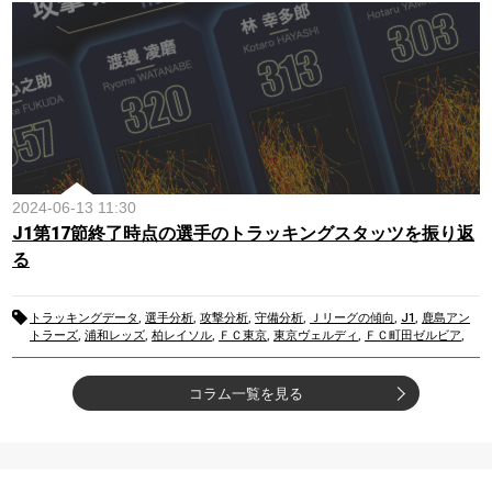
マーレ
,
アルビレックス新潟
,
ジュビロ磐田
,
サガン鳥栖
2024-06-13 11:30
J1第17節終了時点の選手のトラッキングスタッツを振り返
る
トラッキングデータ
,
選手分析
,
攻撃分析
,
守備分析
,
Ｊリーグの傾向
,
J1
,
鹿島アン
トラーズ
,
浦和レッズ
,
柏レイソル
,
ＦＣ東京
,
東京ヴェルディ
,
ＦＣ町田ゼルビア
,
川崎フロンターレ
,
横浜Ｆ・マリノス
,
名古屋グランパス
,
京都サンガF.C.
,
ガンバ大
阪
,
セレッソ大阪
,
ヴィッセル神戸
,
サンフレッチェ広島
,
アビスパ福岡
,
北海道コン
サドーレ札幌
,
湘南ベルマーレ
,
アルビレックス新潟
,
ジュビロ磐田
,
サガン鳥栖
コラム一覧を見る