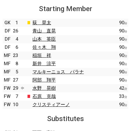
Starting Member
GK
1
荻 晃太
90
分
DF
26
青山 直晃
90
分
DF
4
山本 英臣
90
分
DF
6
佐々木 翔
90
分
MF
23
稲垣 祥
90
分
MF
8
新井 涼平
90
分
MF
5
マルキーニョス パラナ
90
分
MF
27
阿部 翔平
90
分
FW
29
水野 晃樹
42
分
FW
7
石原 克哉
33
分
FW
10
クリスティアーノ
90
分
Substitutes