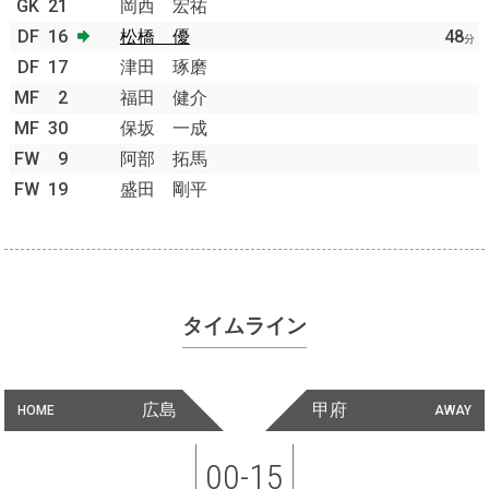
GK
21
岡西 宏祐
DF
16
松橋 優
48
分
DF
17
津田 琢磨
MF
2
福田 健介
MF
30
保坂 一成
FW
9
阿部 拓馬
FW
19
盛田 剛平
タイムライン
広島
甲府
HOME
AWAY
00-15