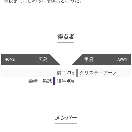
最後まで苦しめられる試合となった。
得点者
広島
甲府
HOME
AWAY
前半21
クリスティアーノ
分
柴崎 晃誠
後半40
分
メンバー