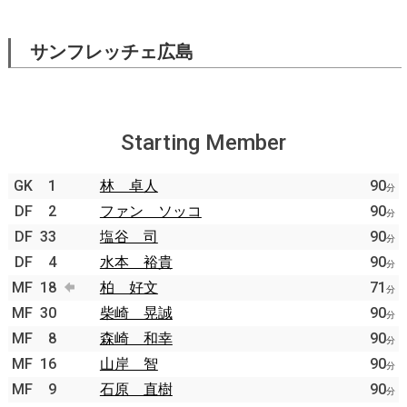
サンフレッチェ広島
Starting Member
GK
1
林 卓人
90
分
DF
2
ファン ソッコ
90
分
DF
33
塩谷 司
90
分
DF
4
水本 裕貴
90
分
MF
18
柏 好文
71
分
MF
30
柴崎 晃誠
90
分
MF
8
森崎 和幸
90
分
MF
16
山岸 智
90
分
MF
9
石原 直樹
90
分