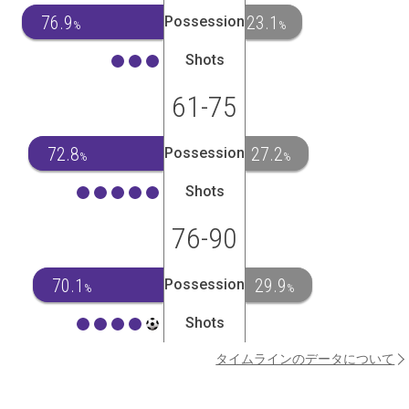
76.9
23.1
Possession
%
%
Shots
61-75
72.8
27.2
Possession
%
%
Shots
76-90
70.1
29.9
Possession
%
%
Shots
タイムラインのデータについて