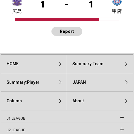
1
-
1
広島
甲府
Report
HOME
Summary:Team
Summary:Player
JAPAN
Column
About
J1 LEAGUE
J2 LEAGUE