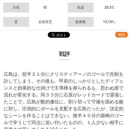
天気
晴
気温
25.3℃
芝
全面良芝
観客数
15,101
人
RSS
戦評
広島は、前半２１分にクリスティアーノのゴールで先制を
許してしまう。その後も、甲府のしっかりとしたディフェ
ンスと効果的な仕掛けで主導権を握られるも、思わぬ形で
流れが変化する。同３３分に石原がレッドカードで退場し
たことで、広島が数的優位に。割り切って守備を固める敵
に対し、圧倒的にボールを支配する広島だったが、決定的
なシーンを作ることはできない。後半４０分の柴崎のゴー
ルで辛うじて同点に追い付いたものの、１人少ない相手に