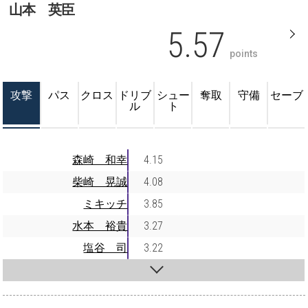
山本 英臣
5.57
points
攻撃
パス
クロス
ドリブ
シュー
奪取
守備
セーブ
ル
ト
森崎 和幸
4.15
柴崎 晃誠
4.08
ミキッチ
3.85
水本 裕貴
3.27
塩谷 司
3.22