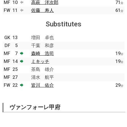
MF
10
高萩 洋次郎
71
分
FW
11
佐藤 寿人
61
分
Substitutes
GK
13
増田 卓也
DF
5
千葉 和彦
MF
7
森崎 浩司
19
分
MF
14
ミキッチ
19
分
MF
25
茶島 雄介
MF
27
清水 航平
FW
22
皆川 佑介
29
分
ヴァンフォーレ甲府