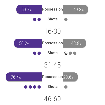
50.7
49.3
Possession
%
%
Shots
16-30
56.2
43.8
Possession
%
%
Shots
31-45
76.4
23.6
Possession
%
%
Shots
46-60