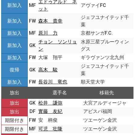
エドゥアルド ネ
新加入
MF
アヴァイFC
ット
ジェフユナイテッド千
新加入
FW
森本 貴幸
葉
MF
原川 力
京都サンガF.C.
新加入
チョン ソンリョ
水原三星ブルーウィン
新加入
GK
ン
グス
FW
大塚 翔平
ギラヴァンツ北九州
新加入
ジェフユナイテッド千
復帰
GK
高木 駿
葉
FW
長谷川 竜也
順天堂大学
新加入
放出
選手名
移籍先
放出
GK
松井 謙弥
大宮アルディージャ
DF
實藤 友紀
アビスパ福岡
放出
FW
安 柄俊
ツエーゲン金沢
期限付き
MF
可児 壮隆
ツエーゲン金沢
期限付き