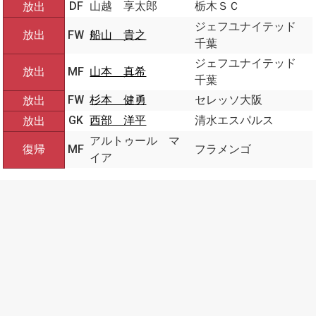
DF
山越 享太郎
栃木ＳＣ
放出
ジェフユナイテッド
放出
FW
船山 貴之
千葉
ジェフユナイテッド
放出
MF
山本 真希
千葉
FW
杉本 健勇
セレッソ大阪
放出
GK
西部 洋平
清水エスパルス
放出
アルトゥール マ
復帰
MF
フラメンゴ
イア