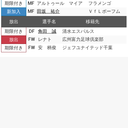
期限付き
MF
アルトゥール マイア
フラメンゴ
MF
田坂 祐介
ＶｆＬボーフム
新加入
放出
選手名
移籍先
期限付き
DF
角田 誠
清水エスパルス
FW
レナト
広州富力足球倶楽部
放出
FW
安 柄俊
ジェフユナイテッド千葉
期限付き