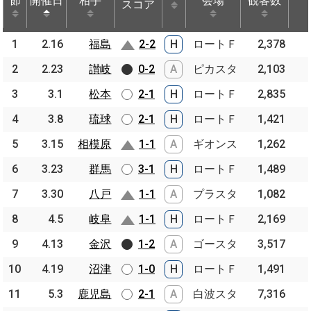
節
節
開催日
開催日
相手
相手
会場
観客数
スコア
節
開催日
相手
スコア
会場
観客数
1
1
2.16
2.16
福島
福島
2-2
H
ロートＦ
2,378
2
2
2.23
2.23
讃岐
讃岐
0-2
A
ピカスタ
2,103
3
3
3.1
3.1
松本
松本
2-1
H
ロートＦ
2,835
4
4
3.8
3.8
琉球
琉球
2-1
H
ロートＦ
1,421
5
5
3.15
3.15
相模原
相模原
1-1
A
ギオンス
1,262
6
6
3.23
3.23
群馬
群馬
3-1
H
ロートＦ
1,489
7
7
3.30
3.30
八戸
八戸
1-1
A
プラスタ
1,082
8
8
4.5
4.5
岐阜
岐阜
1-1
H
ロートＦ
2,169
9
9
4.13
4.13
金沢
金沢
1-2
A
ゴースタ
3,517
10
10
4.19
4.19
沼津
沼津
1-0
H
ロートＦ
1,491
11
11
5.3
5.3
鹿児島
鹿児島
2-1
A
白波スタ
7,316