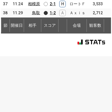
37
37
11.24
11.24
相模原
相模原
2-1
H
ロートＦ
3,533
38
38
11.29
11.29
鳥取
鳥取
1-2
A
Ａｘｉｓ
2,712
節
開催日
相手
スコア
会場
観客数
節
節
開催日
開催日
相手
相手
スコア
会場
観客数