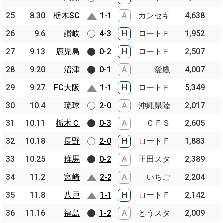
25
25
8.30
8.30
栃木SC
栃木SC
1-1
A
カンセキ
4,638
26
26
9.6
9.6
讃岐
讃岐
4-3
H
ロートＦ
1,952
27
27
9.13
9.13
鹿児島
鹿児島
0-2
H
ロートＦ
2,507
28
28
9.20
9.20
沼津
沼津
0-1
A
愛鷹
4,007
29
29
9.27
9.27
FC大阪
FC大阪
1-1
H
ロートＦ
5,349
30
30
10.4
10.4
琉球
琉球
2-0
A
沖縄県陸
2,017
31
31
10.11
10.11
栃木Ｃ
栃木Ｃ
0-3
A
ＣＦＳ
2,605
32
32
10.18
10.18
長野
長野
2-0
H
ロートＦ
1,883
33
33
10.25
10.25
群馬
群馬
0-2
A
正田スタ
2,389
34
34
11.2
11.2
宮崎
宮崎
2-2
A
いちご
2,204
35
35
11.8
11.8
八戸
八戸
1-1
H
ロートＦ
2,142
36
36
11.16
11.16
福島
福島
1-2
A
とうスタ
2,009