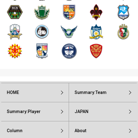
HOME
Summary:Team
Summary:Player
JAPAN
Column
About