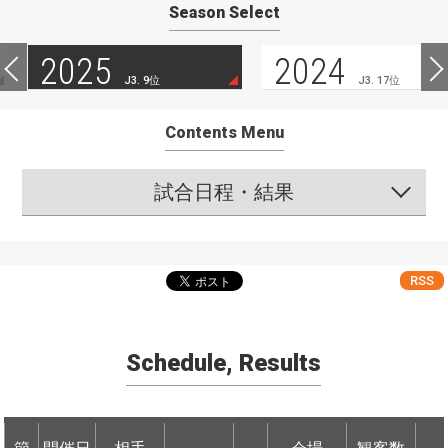
Season Select
2025
2024
J3. 9位
J3. 17位
Contents Menu
試合日程・結果
RSS
Schedule, Results