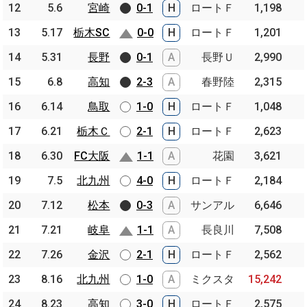
12
12
5.6
5.6
宮崎
宮崎
0-1
H
ロートＦ
1,198
13
13
5.17
5.17
栃木SC
栃木SC
0-0
H
ロートＦ
1,201
14
14
5.31
5.31
長野
長野
0-1
A
長野Ｕ
2,990
15
15
6.8
6.8
高知
高知
2-3
A
春野陸
2,315
16
16
6.14
6.14
鳥取
鳥取
1-0
H
ロートＦ
1,048
17
17
6.21
6.21
栃木Ｃ
栃木Ｃ
2-1
H
ロートＦ
2,623
18
18
6.30
6.30
FC大阪
FC大阪
1-1
A
花園
3,621
19
19
7.5
7.5
北九州
北九州
4-0
H
ロートＦ
2,184
20
20
7.12
7.12
松本
松本
0-3
A
サンアル
6,646
21
21
7.21
7.21
岐阜
岐阜
1-1
A
長良川
7,508
22
22
7.26
7.26
金沢
金沢
2-1
H
ロートＦ
2,562
23
23
8.16
8.16
北九州
北九州
1-0
A
ミクスタ
15,242
24
24
8.23
8.23
高知
高知
3-0
H
ロートＦ
2,575