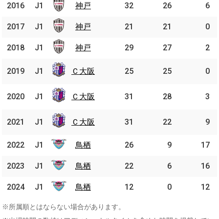
2016
2016
J1
J1
神戸
神戸
32
26
6
2017
2017
J1
J1
神戸
神戸
21
21
0
2018
2018
J1
J1
神戸
神戸
29
27
2
Ｃ大
2019
2019
J1
J1
Ｃ大阪
25
25
0
阪
Ｃ大
2020
2020
J1
J1
Ｃ大阪
31
28
3
阪
Ｃ大
2021
2021
J1
J1
Ｃ大阪
31
22
9
阪
2022
2022
J1
J1
鳥栖
鳥栖
26
9
17
2023
2023
J1
J1
鳥栖
鳥栖
22
6
16
2024
2024
J1
J1
鳥栖
鳥栖
12
0
12
※所属順とはならない場合があります。