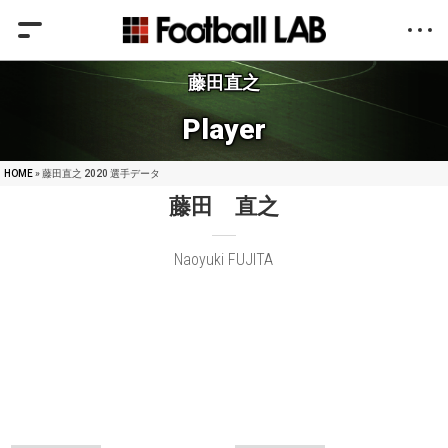
藤田直之
Player
HOME
» 藤田直之 2020 選手データ
藤田 直之
Naoyuki FUJITA