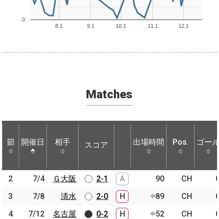
0
8.1
9.1
10.1
11.1
12.1
Matches
節
節
開催日
開催日
相手
相手
出場時間
Pos.
ゴー
スコア
節
開催日
相手
スコア
出場時間
Pos.
ゴー
2
2
7/4
7/4
Ｇ大阪
Ｇ大阪
2-1
A
90
CH
3
3
7/8
7/8
清水
清水
2-0
H
89
CH
4
4
7/12
7/12
名古屋
名古屋
0-2
H
52
CH