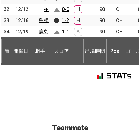
32
32
12/12
12/12
柏
柏
0-0
H
90
CH
33
33
12/16
12/16
鳥栖
鳥栖
1-2
H
90
CH
34
34
12/19
12/19
鹿島
鹿島
1-1
A
90
CH
節
開催日
相手
スコア
出場時間
Pos.
ゴー
節
節
開催日
開催日
相手
相手
スコア
出場時間
Pos.
ゴー
Teammate