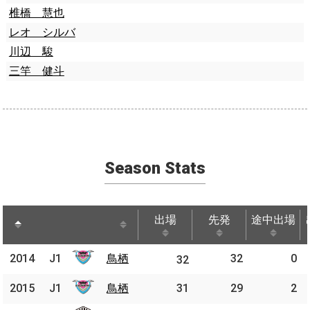
椎橋 慧也
レオ シルバ
川辺 駿
三竿 健斗
Season Stats
出場
先発
途中出場
出場
先発
途中出場
2014
2014
J1
鳥栖
鳥栖
32
0
J1
32
2015
2015
J1
J1
鳥栖
鳥栖
31
29
2