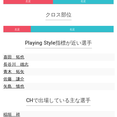
左足
右足
クロス部位
左足
右足
Playing Style指標が近い選手
喜田 拓也
長谷川 雄志
青木 拓矢
佐藤 謙介
矢島 慎也
CHで出場している主な選手
稲垣 祥