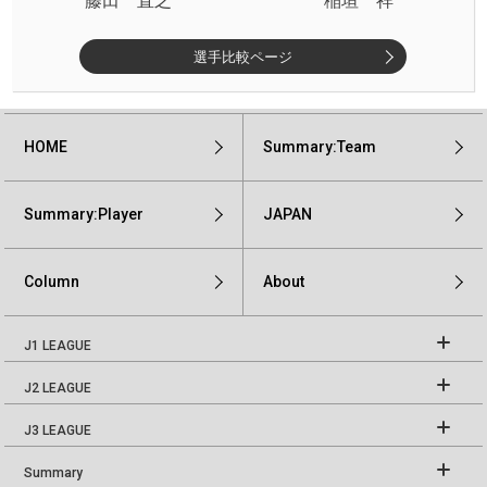
藤田 直之
稲垣 祥
選手比較ページ
HOME
Summary:Team
Summary:Player
JAPAN
Column
About
J1 LEAGUE
J2 LEAGUE
J3 LEAGUE
Summary