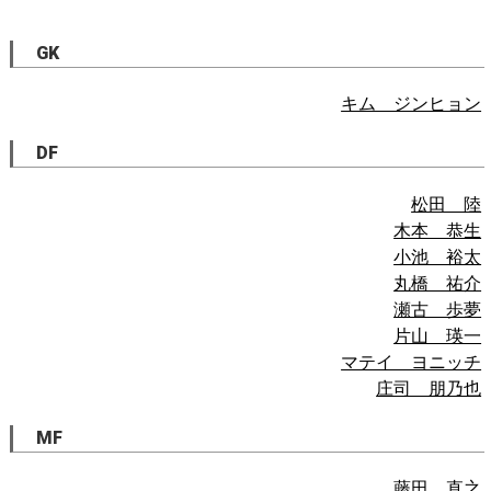
GK
キム ジンヒョン
DF
松田 陸
木本 恭生
小池 裕太
丸橋 祐介
瀬古 歩夢
片山 瑛一
マテイ ヨニッチ
庄司 朋乃也
MF
藤田 直之