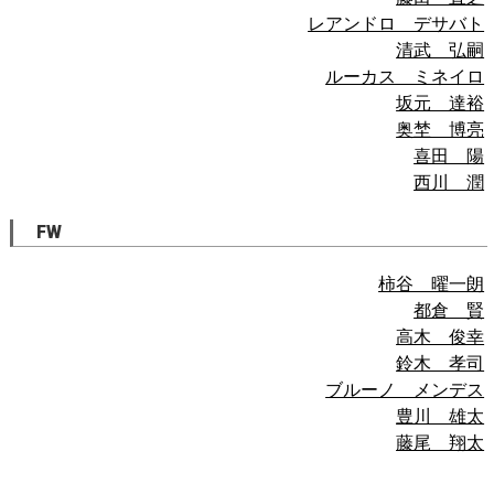
レアンドロ デサバト
清武 弘嗣
ルーカス ミネイロ
坂元 達裕
奥埜 博亮
喜田 陽
西川 潤
FW
柿谷 曜一朗
都倉 賢
高木 俊幸
鈴木 孝司
ブルーノ メンデス
豊川 雄太
藤尾 翔太