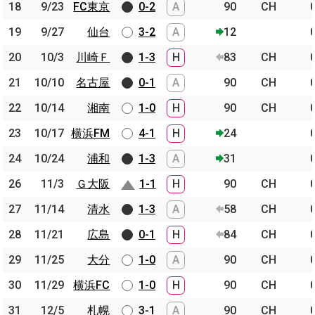
18
18
9/23
9/23
FC東京
FC東京
0-2
A
90
CH
19
19
9/27
9/27
仙台
仙台
3-2
A
12
20
20
10/3
10/3
川崎Ｆ
川崎Ｆ
1-3
H
83
CH
21
21
10/10
10/10
名古屋
名古屋
0-1
A
90
CH
22
22
10/14
10/14
湘南
湘南
1-0
H
90
CH
23
23
10/17
10/17
横浜FM
横浜FM
4-1
H
24
24
24
10/24
10/24
浦和
浦和
1-3
A
31
26
26
11/3
11/3
Ｇ大阪
Ｇ大阪
1-1
H
90
CH
27
27
11/14
11/14
清水
清水
1-3
A
58
CH
28
28
11/21
11/21
広島
広島
0-1
H
84
CH
29
29
11/25
11/25
大分
大分
1-0
A
90
CH
30
30
11/29
11/29
横浜FC
横浜FC
1-0
H
90
CH
31
31
12/5
12/5
札幌
札幌
3-1
A
90
CH