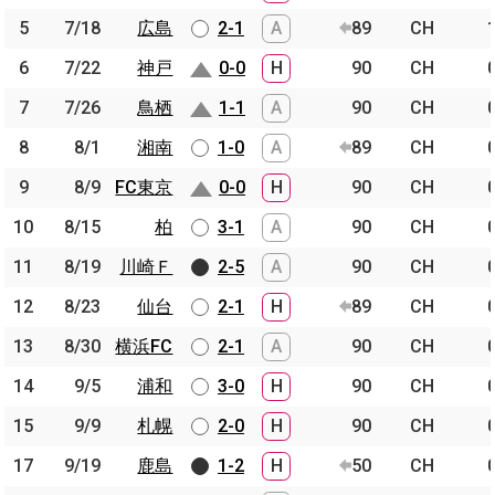
5
5
7/18
7/18
広島
広島
2-1
A
89
CH
6
6
7/22
7/22
神戸
神戸
0-0
H
90
CH
7
7
7/26
7/26
鳥栖
鳥栖
1-1
A
90
CH
8
8
8/1
8/1
湘南
湘南
1-0
A
89
CH
9
9
8/9
8/9
FC東京
FC東京
0-0
H
90
CH
10
10
8/15
8/15
柏
柏
3-1
A
90
CH
11
11
8/19
8/19
川崎Ｆ
川崎Ｆ
2-5
A
90
CH
12
12
8/23
8/23
仙台
仙台
2-1
H
89
CH
13
13
8/30
8/30
横浜FC
横浜FC
2-1
A
90
CH
14
14
9/5
9/5
浦和
浦和
3-0
H
90
CH
15
15
9/9
9/9
札幌
札幌
2-0
H
90
CH
17
17
9/19
9/19
鹿島
鹿島
1-2
H
50
CH