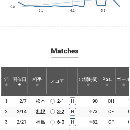
0.0
3.1
4.1
5.1
Matches
節
節
開催日
開催日
相手
相手
出場時間
Pos.
ゴー
スコア
節
開催日
相手
スコア
出場時間
Pos.
ゴー
1
1
2/7
2/7
松本
松本
2-1
H
90
OH
2
2
2/14
2/14
札幌
札幌
3-2
H
73
CF
3
3
2/21
2/21
福島
福島
6-0
H
82
CF