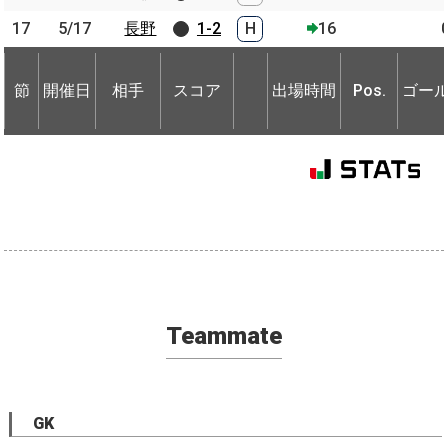
17
17
5/17
5/17
長野
長野
1-2
H
16
節
開催日
相手
スコア
出場時間
Pos.
ゴー
節
節
開催日
開催日
相手
相手
スコア
出場時間
Pos.
ゴー
Teammate
GK