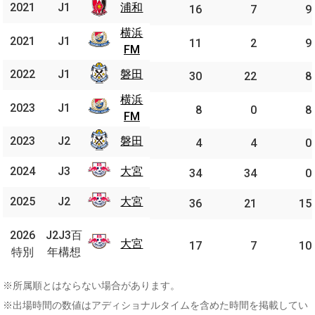
2021
J1
浦和
2021
J1
浦和
16
7
9
横浜
横浜
2021
J1
2021
J1
11
2
9
FM
FM
2022
J1
磐田
2022
J1
磐田
30
22
8
横浜
横浜
2023
J1
2023
J1
8
0
8
FM
FM
2023
J2
磐田
2023
J2
磐田
4
4
0
2024
J3
大宮
2024
J3
大宮
34
34
0
2025
J2
大宮
2025
J2
大宮
36
21
15
J2J3
2026
J2J3百
2026
大宮
百年
大宮
17
7
10
特別
年構想
特別
構想
※所属順とはならない場合があります。
※出場時間の数値はアディショナルタイムを含めた時間を掲載してい