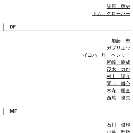
笠原 昂史
トム グローバー
DF
加藤 聖
ガブリエウ
イヨハ 理 ヘンリー
尾崎 優成
茂木 力也
村上 陽介
関口 凱心
木寺 優直
西尾 隆矢
MF
石川 俊輝
小島 幹敏