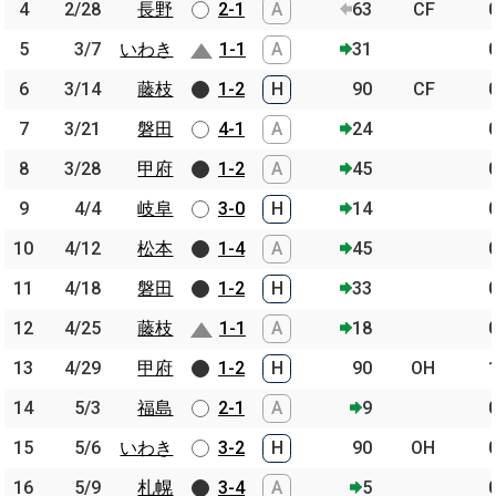
4
4
2/28
2/28
長野
長野
2-1
A
63
CF
5
5
3/7
3/7
いわき
いわき
1-1
A
31
6
6
3/14
3/14
藤枝
藤枝
1-2
H
90
CF
7
7
3/21
3/21
磐田
磐田
4-1
A
24
8
8
3/28
3/28
甲府
甲府
1-2
A
45
9
9
4/4
4/4
岐阜
岐阜
3-0
H
14
10
10
4/12
4/12
松本
松本
1-4
A
45
11
11
4/18
4/18
磐田
磐田
1-2
H
33
12
12
4/25
4/25
藤枝
藤枝
1-1
A
18
13
13
4/29
4/29
甲府
甲府
1-2
H
90
OH
14
14
5/3
5/3
福島
福島
2-1
A
9
15
15
5/6
5/6
いわき
いわき
3-2
H
90
OH
16
16
5/9
5/9
札幌
札幌
3-4
A
5