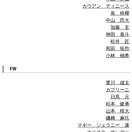
カウアン ディニース
泉 柊椰
中山 昂大
加藤 玄
神田 泰斗
松井 匠
和田 拓也
小林 柚希
FW
豊川 雄太
カプリーニ
日髙 元
杉本 健勇
山本 桜大
磯﨑 麻玖
マギー ジェラニー 蓮