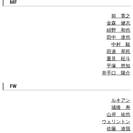
MF
前 寛之
金森 健志
紺野 和也
田中 達也
中村 駿
田邉 草民
重見 柾斗
平塚 悠知
井手口 陽介
FW
ルキアン
城後 寿
山岸 祐也
ウェリントン
佐藤 凌我