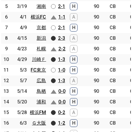
5
5
3/19
3/19
湘南
湘南
2-1
H
90
CB
6
6
4/1
4/1
横浜FC
横浜FC
1-1
A
90
CB
7
7
4/9
4/9
京都
京都
2-1
H
90
CB
8
8
4/15
4/15
新潟
新潟
2-3
A
90
CB
9
9
4/23
4/23
札幌
札幌
2-2
A
90
CB
10
10
4/29
4/29
川崎Ｆ
川崎Ｆ
1-3
H
90
CB
11
11
5/3
5/3
FC東京
FC東京
1-0
H
90
CB
12
12
5/7
5/7
広島
広島
1-3
A
90
CB
13
13
5/14
5/14
鳥栖
鳥栖
0-0
H
90
CB
14
14
5/20
5/20
浦和
浦和
0-0
H
90
CB
15
15
5/28
5/28
横浜FM
横浜FM
0-2
A
90
CB
16
16
6/3
6/3
Ｇ大阪
Ｇ大阪
1-2
H
90
CB