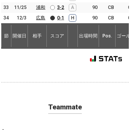
33
33
11/25
11/25
浦和
浦和
3-2
A
90
CB
34
34
12/3
12/3
広島
広島
0-1
H
90
CB
節
開催日
相手
スコア
出場時間
Pos.
ゴー
節
節
開催日
開催日
相手
相手
スコア
出場時間
Pos.
ゴー
Teammate