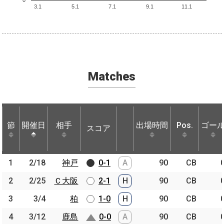
0
3.1
5.1
7.1
9.1
11.1
Matches
節
節
開催日
開催日
相手
相手
出場時間
Pos.
ゴー
スコア
節
開催日
相手
スコア
出場時間
Pos.
ゴー
1
1
2/18
2/18
神戸
神戸
0-1
A
90
CB
2
2
2/25
2/25
Ｃ大阪
Ｃ大阪
2-1
H
90
CB
3
3
3/4
3/4
柏
柏
1-0
H
90
CB
4
4
3/12
3/12
鹿島
鹿島
0-0
A
90
CB