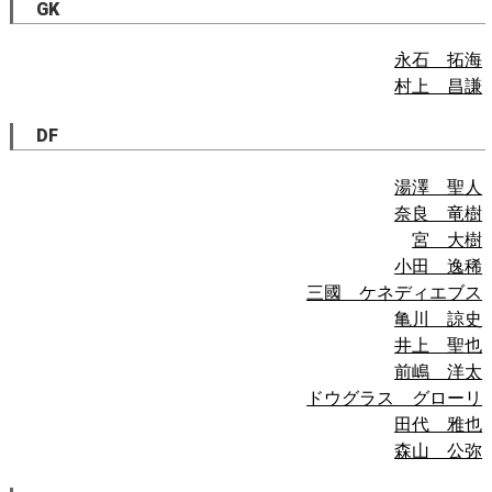
GK
永石 拓海
村上 昌謙
DF
湯澤 聖人
奈良 竜樹
宮 大樹
小田 逸稀
三國 ケネディエブス
亀川 諒史
井上 聖也
前嶋 洋太
ドウグラス グローリ
田代 雅也
森山 公弥