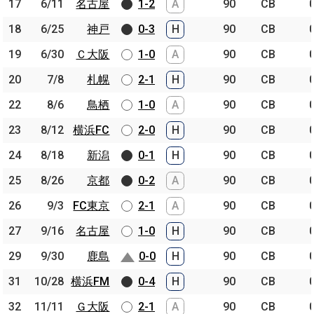
17
17
6/11
6/11
名古屋
名古屋
1-2
A
90
CB
18
18
6/25
6/25
神戸
神戸
0-3
H
90
CB
19
19
6/30
6/30
Ｃ大阪
Ｃ大阪
1-0
A
90
CB
20
20
7/8
7/8
札幌
札幌
2-1
H
90
CB
22
22
8/6
8/6
鳥栖
鳥栖
1-0
A
90
CB
23
23
8/12
8/12
横浜FC
横浜FC
2-0
H
90
CB
24
24
8/18
8/18
新潟
新潟
0-1
H
90
CB
25
25
8/26
8/26
京都
京都
0-2
A
90
CB
26
26
9/3
9/3
FC東京
FC東京
2-1
A
90
CB
27
27
9/16
9/16
名古屋
名古屋
1-0
H
90
CB
29
29
9/30
9/30
鹿島
鹿島
0-0
H
90
CB
31
31
10/28
10/28
横浜FM
横浜FM
0-4
H
90
CB
32
32
11/11
11/11
Ｇ大阪
Ｇ大阪
2-1
A
90
CB