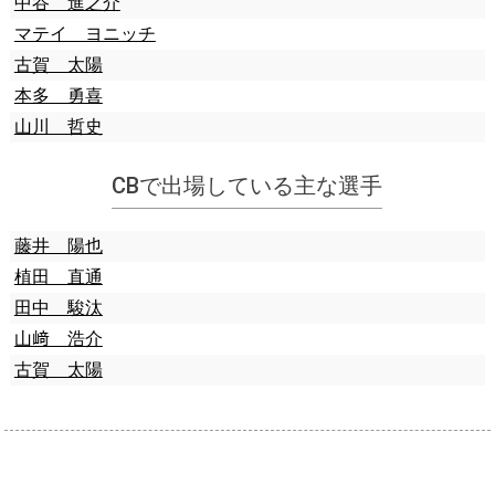
中谷 進之介
マテイ ヨニッチ
古賀 太陽
本多 勇喜
山川 哲史
CBで出場している主な選手
藤井 陽也
植田 直通
田中 駿汰
山﨑 浩介
古賀 太陽