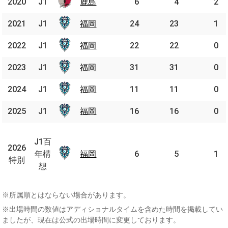
2020
2020
J1
J1
鹿島
鹿島
6
4
2
2021
2021
J1
J1
福岡
福岡
24
23
1
2022
2022
J1
J1
福岡
福岡
22
22
0
2023
2023
J1
J1
福岡
福岡
31
31
0
2024
2024
J1
J1
福岡
福岡
11
11
0
2025
2025
J1
J1
福岡
福岡
16
16
0
J1
百
J1百
2026
2026
年
年構
福岡
福岡
6
5
1
特別
特別
構
想
想
※所属順とはならない場合があります。
※出場時間の数値はアディショナルタイムを含めた時間を掲載してい
ましたが、現在は公式の出場時間に変更しております。