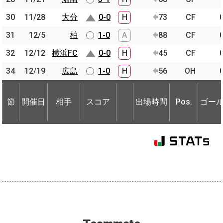
30
30
11/28
11/28
大分
大分
0-0
H
73
CF
31
31
12/5
12/5
柏
柏
1-0
A
88
CF
32
32
12/12
12/12
横浜FC
横浜FC
0-0
H
45
CF
34
34
12/19
12/19
広島
広島
1-0
H
56
OH
節
開催日
相手
スコア
出場時間
Pos.
ゴー
節
節
開催日
開催日
相手
相手
スコア
出場時間
Pos.
ゴー