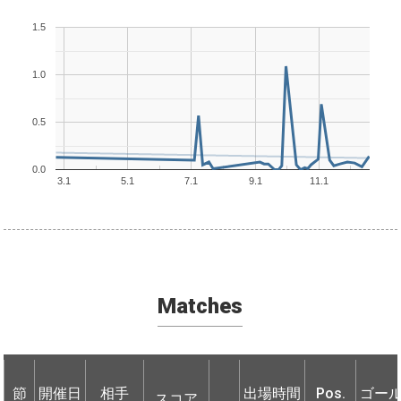
1.5
1.0
0.5
0.0
3.1
5.1
7.1
9.1
11.1
Matches
節
節
開催日
開催日
相手
相手
出場時間
Pos.
ゴー
スコア