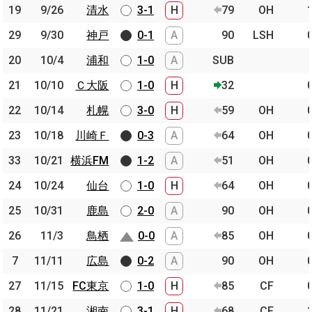
19
19
9/26
9/26
清水
清水
3-1
H
79
OH
29
29
9/30
9/30
神戸
神戸
0-1
A
90
LSH
20
20
10/4
10/4
浦和
浦和
1-0
A
SUB
21
21
10/10
10/10
Ｃ大阪
Ｃ大阪
1-0
H
32
22
22
10/14
10/14
札幌
札幌
3-0
H
59
OH
23
23
10/18
10/18
川崎Ｆ
川崎Ｆ
0-3
A
64
OH
33
33
10/21
10/21
横浜FM
横浜FM
1-2
A
51
OH
24
24
10/24
10/24
仙台
仙台
1-0
H
64
OH
25
25
10/31
10/31
鹿島
鹿島
2-0
A
90
OH
26
26
11/3
11/3
鳥栖
鳥栖
0-0
A
85
OH
7
7
11/11
11/11
広島
広島
0-2
A
90
OH
27
27
11/15
11/15
FC東京
FC東京
1-0
H
85
CF
28
28
11/21
11/21
湘南
湘南
3-1
H
68
CF