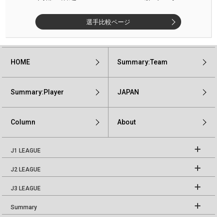
選手比較ページ
HOME
Summary:Team
Summary:Player
JAPAN
Column
About
J1 LEAGUE
J2 LEAGUE
J3 LEAGUE
Summary