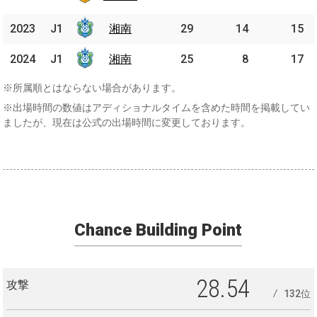
屋
2023
2023
J1
J1
湘南
湘南
29
14
15
2024
2024
J1
J1
湘南
湘南
25
8
17
※所属順とはならない場合があります。
※出場時間の数値はアディショナルタイムを含めた時間を掲載してい
ましたが、現在は公式の出場時間に変更しております。
Chance Building Point
28.54
攻撃
132位