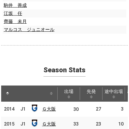
駒井 善成
江坂 任
齊藤 未月
マルコス ジュニオール
Season Stats
出場
先発
途中出場
出場
先発
途中出場
Ｇ大
2014
2014
J1
Ｇ大阪
27
3
J1
30
阪
Ｇ大
2015
2015
J1
J1
Ｇ大阪
33
23
10
阪