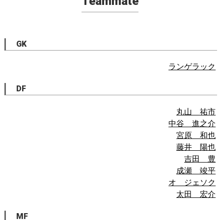
Teammate
GK
ランゲラック
DF
丸山 祐市
中谷 進之介
宮原 和也
藤井 陽也
吉田 豊
成瀬 竣平
オ ジェソク
太田 宏介
MF