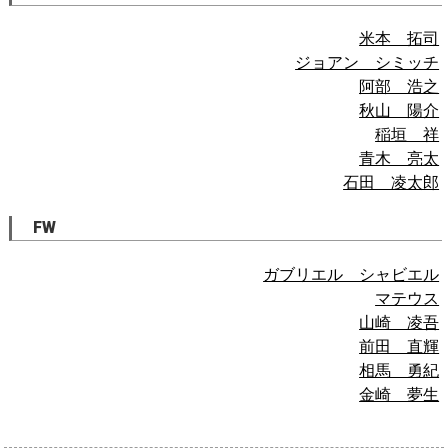
米本 拓司
ジョアン シミッチ
阿部 浩之
秋山 陽介
稲垣 祥
青木 亮太
石田 凌太郎
FW
ガブリエル シャビエル
マテウス
山崎 凌吾
前田 直輝
相馬 勇紀
金崎 夢生