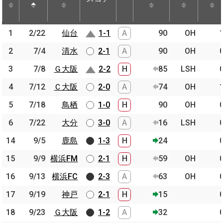
節
開催日
相手
スコア
出場時間
Pos.
ゴー
1
1
2/22
2/22
仙台
仙台
1-1
A
90
OH
2
2
7/4
7/4
清水
清水
2-1
A
90
OH
3
3
7/8
7/8
Ｇ大阪
Ｇ大阪
2-2
H
85
LSH
4
4
7/12
7/12
Ｃ大阪
Ｃ大阪
2-0
A
74
OH
5
5
7/18
7/18
鳥栖
鳥栖
1-0
H
90
OH
6
6
7/22
7/22
大分
大分
3-0
A
16
LSH
14
14
9/5
9/5
鹿島
鹿島
1-3
H
24
15
15
9/9
9/9
横浜FM
横浜FM
2-1
H
59
OH
16
16
9/13
9/13
横浜FC
横浜FC
2-3
A
63
OH
17
17
9/19
9/19
神戸
神戸
2-1
H
15
18
18
9/23
9/23
Ｇ大阪
Ｇ大阪
1-2
A
32