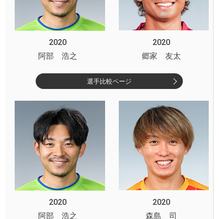
2020
2020
阿部 浩之
郷家 友太
選手比較ページ
2020
2020
阿部 浩之
森島 司