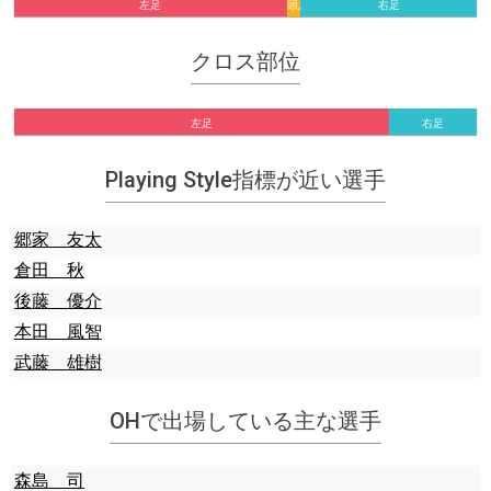
左足
頭,
右足
他
クロス部位
左足
右足
Playing Style指標が近い選手
郷家 友太
倉田 秋
後藤 優介
本田 風智
武藤 雄樹
OHで出場している主な選手
森島 司