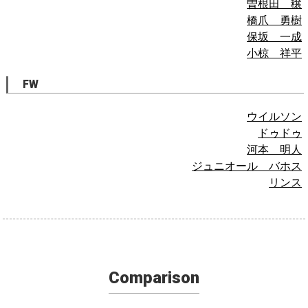
曽根田 穣
橋爪 勇樹
保坂 一成
小椋 祥平
FW
ウイルソン
ドゥドゥ
河本 明人
ジュニオール バホス
リンス
Comparison