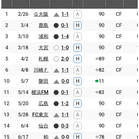
節
開催日
相手
スコア
出場時間
Pos.
ゴー
1
1
2/26
2/26
Ｇ大阪
Ｇ大阪
1-1
A
90
CF
2
2
3/4
3/4
鹿島
鹿島
0-1
H
90
CF
3
3
3/10
3/10
浦和
浦和
1-4
A
90
CF
4
4
3/18
3/18
大宮
大宮
1-0
H
90
CF
5
5
4/2
4/2
札幌
札幌
2-0
H
89
CF
6
6
4/8
4/8
川崎Ｆ
川崎Ｆ
1-1
A
82
CF
10
10
5/7
5/7
磐田
磐田
0-0
H
11
11
11
5/14
5/14
横浜FM
横浜FM
0-1
A
83
CF
12
12
5/20
5/20
広島
広島
1-2
H
90
CF
13
13
5/28
5/28
FC東京
FC東京
1-1
A
90
CF
14
14
6/4
6/4
仙台
仙台
0-3
A
90
CF
15
15
6/17
6/17
柏
柏
0-0
H
78
CF