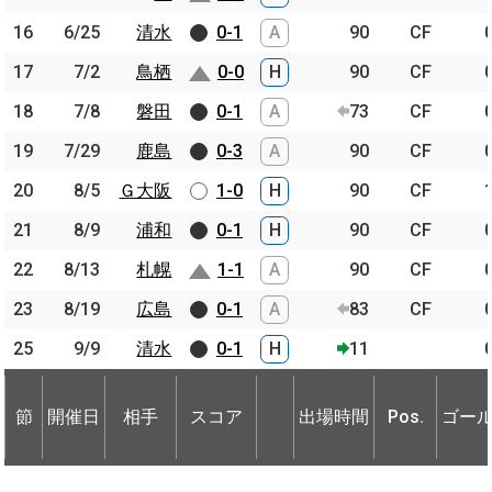
16
16
6/25
6/25
清水
清水
0-1
A
90
CF
17
17
7/2
7/2
鳥栖
鳥栖
0-0
H
90
CF
18
18
7/8
7/8
磐田
磐田
0-1
A
73
CF
19
19
7/29
7/29
鹿島
鹿島
0-3
A
90
CF
20
20
8/5
8/5
Ｇ大阪
Ｇ大阪
1-0
H
90
CF
21
21
8/9
8/9
浦和
浦和
0-1
H
90
CF
22
22
8/13
8/13
札幌
札幌
1-1
A
90
CF
23
23
8/19
8/19
広島
広島
0-1
A
83
CF
25
25
9/9
9/9
清水
清水
0-1
H
11
節
開催日
相手
スコア
出場時間
Pos.
ゴー
節
節
開催日
開催日
相手
相手
スコア
出場時間
Pos.
ゴー