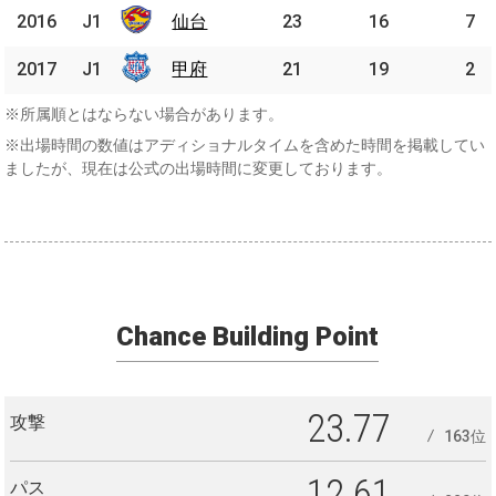
2016
2016
J1
J1
仙台
仙台
23
16
7
2017
2017
J1
J1
甲府
甲府
21
19
2
※所属順とはならない場合があります。
※出場時間の数値はアディショナルタイムを含めた時間を掲載してい
ましたが、現在は公式の出場時間に変更しております。
Chance Building Point
23.77
攻撃
163位
12.61
パス