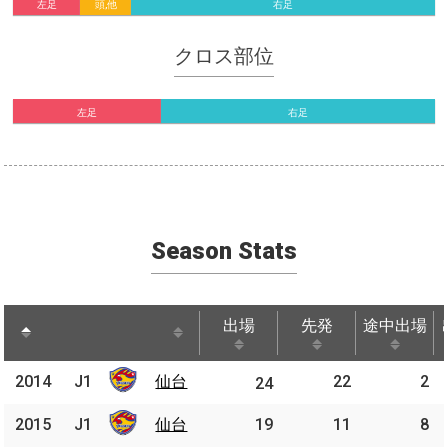
左足
頭,他
右足
クロス部位
左足
右足
Season Stats
出場
先発
途中出場
出場
先発
途中出場
2014
2014
J1
仙台
仙台
22
2
J1
24
2015
2015
J1
J1
仙台
仙台
19
11
8