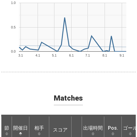
1.0
0.5
0.0
3.1
4.1
5.1
6.1
7.1
8.1
9.1
Matches
節
節
開催日
開催日
相手
相手
出場時間
Pos.
ゴー
スコア