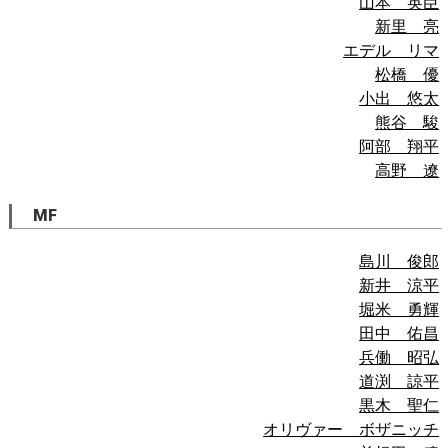
山本 英臣
新里 亮
エデル リマ
松橋 優
小出 悠太
熊谷 駿
阿部 翔平
高野 遼
MF
島川 俊郎
新井 涼平
堀米 勇輝
田中 佑昌
兵働 昭弘
道渕 諒平
黒木 聖仁
オリヴァー ボザニッチ