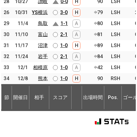
28
28
10/27
10/27
讃岐
讃岐
0-0
H
90
LSH
26
26
10/31
10/31
YS横浜
YS横浜
3-0
H
79
LSH
29
29
11/4
11/4
鳥取
鳥取
1-1
A
80
LSH
30
30
11/10
11/10
富山
富山
2-1
A
81
LSH
31
31
11/17
11/17
沼津
沼津
1-0
H
89
LSH
32
32
11/24
11/24
岩手
岩手
2-1
A
84
LSH
33
33
12/1
12/1
相模原
相模原
1-0
A
42
LSH
34
34
12/8
12/8
熊本
熊本
1-0
H
90
RSH
節
開催日
相手
スコア
出場時間
Pos.
ゴー
節
節
開催日
開催日
相手
相手
スコア
出場時間
Pos.
ゴー