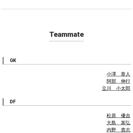
Teammate
GK
小澤 章人
阿部 伸行
立川 小太郎
DF
松原 優吉
大島 嵩弘
内野 貴志