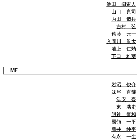
池田 樹雷人
山口 真司
内田 恭兵
吉村 弦
遠藤 元一
入間川 景太
浦上 仁騎
下口 稚葉
MF
岩沼 俊介
妹尾 直哉
堂安 憂
東 浩史
明神 智和
國領 一平
新井 純平
有永 一生