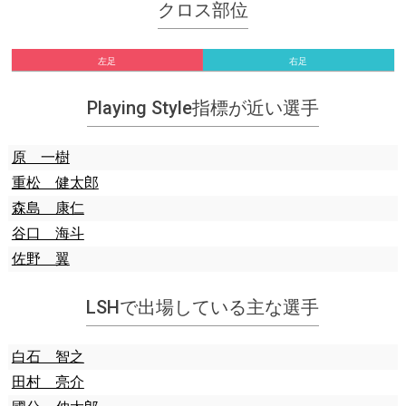
クロス部位
左足
右足
Playing Style指標が近い選手
原 一樹
重松 健太郎
森島 康仁
谷口 海斗
佐野 翼
LSHで出場している主な選手
白石 智之
田村 亮介