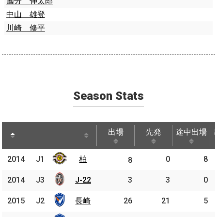
國分 伸太郎
中山 雄登
川崎 修平
Season Stats
出場
先発
途中出場
出場
先発
途中出場
2014
2014
J1
柏
柏
0
8
J1
8
2014
2014
J3
J3
J-22
J-22
3
3
0
2015
2015
J2
J2
長崎
長崎
26
21
5