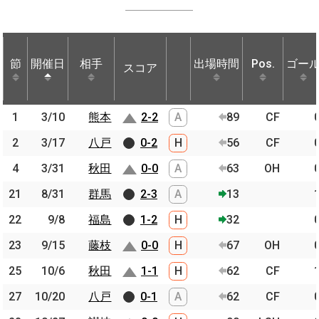
節
節
開催日
開催日
相手
相手
出場時間
Pos.
ゴー
スコア
節
開催日
相手
スコア
出場時間
Pos.
ゴー
1
1
3/10
3/10
熊本
熊本
2-2
A
89
CF
2
2
3/17
3/17
八戸
八戸
0-2
H
56
CF
4
4
3/31
3/31
秋田
秋田
0-0
A
63
OH
21
21
8/31
8/31
群馬
群馬
2-3
A
13
22
22
9/8
9/8
福島
福島
1-2
H
32
23
23
9/15
9/15
藤枝
藤枝
0-0
H
67
OH
25
25
10/6
10/6
秋田
秋田
1-1
H
62
CF
27
27
10/20
10/20
八戸
八戸
0-1
A
62
CF