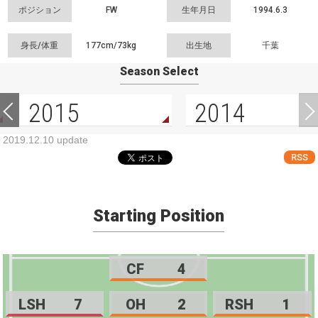
ポジション
FW
生年月日
1994.6.3
身長/体重
177cm/
73kg
出生地
千葉
Season Select
2015
2014
2019.12.10 update
RSS
Starting Position
CF
4
LSH
7
OH
2
RSH
1