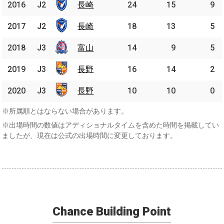
2016
2016
J2
J2
長崎
長崎
24
15
9
2017
2017
J2
J2
長崎
長崎
18
13
5
2018
2018
J3
J3
富山
富山
14
9
5
2019
2019
J3
J3
長野
長野
16
14
2
2020
2020
J3
J3
長野
長野
10
10
0
※所属順とはならない場合があります。
※出場時間の数値はアディショナルタイムを含めた時間を掲載してい
ましたが、現在は公式の出場時間に変更しております。
Chance Building Point