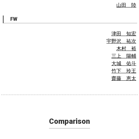
山田 陸
FW
津田 知宏
宇野沢 祐次
木村 裕
三上 陽輔
大城 佑斗
竹下 玲王
齋藤 恵太
Comparison