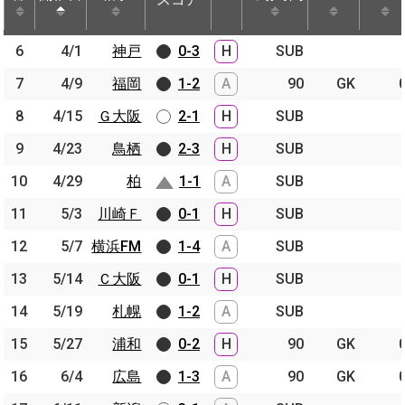
節
開催日
相手
スコア
出場時間
Pos.
ゴー
6
6
4/1
4/1
神戸
神戸
0-3
H
SUB
7
7
4/9
4/9
福岡
福岡
1-2
A
90
GK
8
8
4/15
4/15
Ｇ大阪
Ｇ大阪
2-1
H
SUB
9
9
4/23
4/23
鳥栖
鳥栖
2-3
H
SUB
10
10
4/29
4/29
柏
柏
1-1
A
SUB
11
11
5/3
5/3
川崎Ｆ
川崎Ｆ
0-1
H
SUB
12
12
5/7
5/7
横浜FM
横浜FM
1-4
A
SUB
13
13
5/14
5/14
Ｃ大阪
Ｃ大阪
0-1
H
SUB
14
14
5/19
5/19
札幌
札幌
1-2
A
SUB
15
15
5/27
5/27
浦和
浦和
0-2
H
90
GK
16
16
6/4
6/4
広島
広島
1-3
A
90
GK