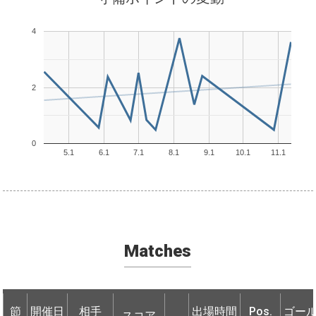
4
2
0
5.1
6.1
7.1
8.1
9.1
10.1
11.1
Matches
節
節
開催日
開催日
相手
相手
出場時間
Pos.
ゴー
スコア