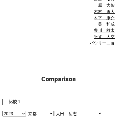
原 大智
木村 勇大
木下 康介
一美 和成
豊川 雄太
平賀 大空
パウリーニョ
Comparison
比較１