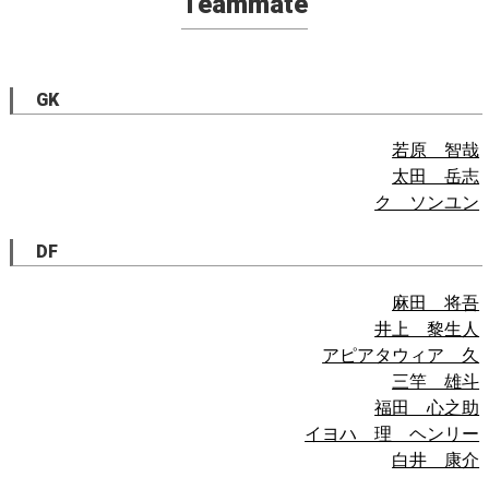
Teammate
GK
若原 智哉
太田 岳志
ク ソンユン
DF
麻田 将吾
井上 黎生人
アピアタウィア 久
三竿 雄斗
福田 心之助
イヨハ 理 ヘンリー
白井 康介