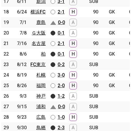
17
17
6/11
6/11
新潟
新潟
3-1
A
SUB
18
18
6/24
6/24
横浜FC
横浜FC
2-1
H
90
GK
19
19
7/1
7/1
鹿島
鹿島
0-0
A
90
GK
20
20
7/8
7/8
Ｇ大阪
Ｇ大阪
0-1
A
90
GK
21
21
7/16
7/16
名古屋
名古屋
2-1
H
90
GK
22
22
8/6
8/6
柏
柏
0-1
H
90
GK
23
23
8/12
8/12
FC東京
FC東京
0-2
A
SUB
24
24
8/19
8/19
札幌
札幌
3-0
H
90
GK
25
25
8/26
8/26
福岡
福岡
2-0
H
90
GK
26
26
9/3
9/3
神戸
神戸
1-2
A
SUB
27
27
9/15
9/15
浦和
浦和
0-0
A
SUB
28
28
9/23
9/23
広島
広島
1-0
H
SUB
29
29
9/30
9/30
鳥栖
鳥栖
2-3
A
SUB