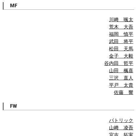
MF
川﨑 颯太
荒木 大吾
福岡 慎平
武田 将平
松田 天馬
金子 大毅
谷内田 哲平
山田 楓喜
三沢 直人
平戸 太貴
佐藤 響
FW
パトリック
山﨑 凌吾
宮吉 拓実