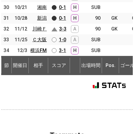
30
30
10/21
10/21
湘南
湘南
0-1
H
SUB
31
31
10/28
10/28
新潟
新潟
0-1
H
90
GK
32
32
11/12
11/12
川崎Ｆ
川崎Ｆ
3-3
A
90
GK
33
33
11/25
11/25
Ｃ大阪
Ｃ大阪
1-0
A
SUB
34
34
12/3
12/3
横浜FM
横浜FM
3-1
H
SUB
節
開催日
相手
スコア
出場時間
Pos.
ゴー
節
節
開催日
開催日
相手
相手
スコア
出場時間
Pos.
ゴー