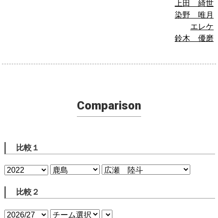
上田 綺世
染野 唯月
エレケ
鈴木 優磨
Comparison
比較１
比較２