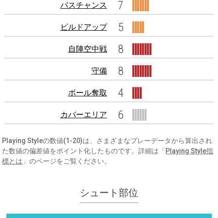
7
パスチャンス
5
ビルドアップ
8
自陣空中戦
8
守備
4
ボール奪取
6
カバーエリア
Playing Styleの数値(1-20)は、さまざまなプレーデータから算出され
た数値の偏差値をポイント化したものです。詳細は「
Playing Style指
標とは
」のページをご覧ください。
シュート部位