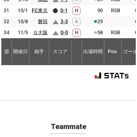
31
31
10/1
10/1
FC東京
FC東京
0-1
H
90
RSB
32
32
10/8
10/8
磐田
磐田
3-3
A
29
34
34
11/5
11/5
Ｇ大阪
Ｇ大阪
0-0
H
58
RSB
節
開催日
相手
スコア
出場時間
Pos.
ゴー
節
節
開催日
開催日
相手
相手
スコア
出場時間
Pos.
ゴー
Teammate