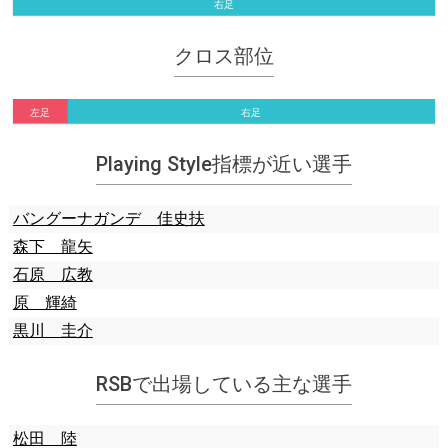
右足
クロス部位
左足
右足
Playing Style指標が近い選手
バングーナガンデ 佳史扶
森下 龍矢
石原 広教
原 輝綺
黒川 圭介
RSBで出場している主な選手
松田 陸