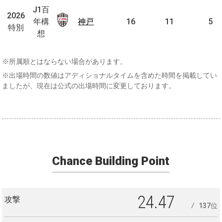
百
J1百
2026
2026
年
年構
神戸
神戸
16
11
5
特別
特別
構
想
想
※所属順とはならない場合があります。
※出場時間の数値はアディショナルタイムを含めた時間を掲載してい
ましたが、現在は公式の出場時間に変更しております。
Chance Building Point
24.47
攻撃
137位