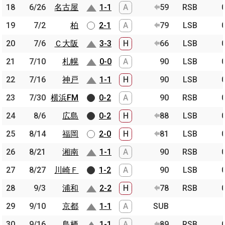
18
18
6/26
6/26
名古屋
名古屋
1-1
A
59
RSB
19
19
7/2
7/2
柏
柏
2-1
A
79
LSB
20
20
7/6
7/6
Ｃ大阪
Ｃ大阪
3-3
H
66
LSB
21
21
7/10
7/10
札幌
札幌
0-0
A
90
LSB
22
22
7/16
7/16
神戸
神戸
1-1
H
90
LSB
23
23
7/30
7/30
横浜FM
横浜FM
0-2
A
90
RSB
24
24
8/6
8/6
広島
広島
0-2
H
88
LSB
25
25
8/14
8/14
福岡
福岡
2-0
H
81
LSB
26
26
8/21
8/21
湘南
湘南
1-1
A
90
RSB
27
27
8/27
8/27
川崎Ｆ
川崎Ｆ
1-2
A
90
LSB
28
28
9/3
9/3
浦和
浦和
2-2
H
78
RSB
29
29
9/10
9/10
京都
京都
1-1
A
SUB
30
30
9/16
9/16
鳥栖
鳥栖
1-1
A
89
RSB