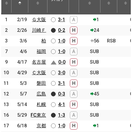
節
開催日
相手
スコア
出場時間
Pos.
ゴー
1
1
2/19
2/19
Ｇ大阪
Ｇ大阪
3-1
A
1
2
2
2/26
2/26
川崎Ｆ
川崎Ｆ
0-2
H
24
3
3
3/6
3/6
柏
柏
1-0
H
56
RSB
7
7
4/6
4/6
福岡
福岡
1-0
A
SUB
9
9
4/17
4/17
名古屋
名古屋
0-0
H
SUB
10
10
4/29
4/29
Ｃ大阪
Ｃ大阪
3-0
A
SUB
11
11
5/3
5/3
磐田
磐田
3-1
H
SUB
12
12
5/7
5/7
広島
広島
0-3
A
45
13
13
5/14
5/14
札幌
札幌
4-1
H
SUB
16
16
5/29
5/29
FC東京
FC東京
1-3
A
SUB
17
17
6/18
6/18
京都
京都
1-0
H
1