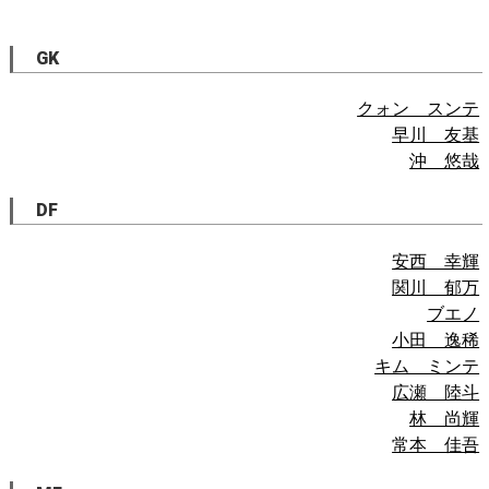
GK
クォン スンテ
早川 友基
沖 悠哉
DF
安西 幸輝
関川 郁万
ブエノ
小田 逸稀
キム ミンテ
広瀬 陸斗
林 尚輝
常本 佳吾