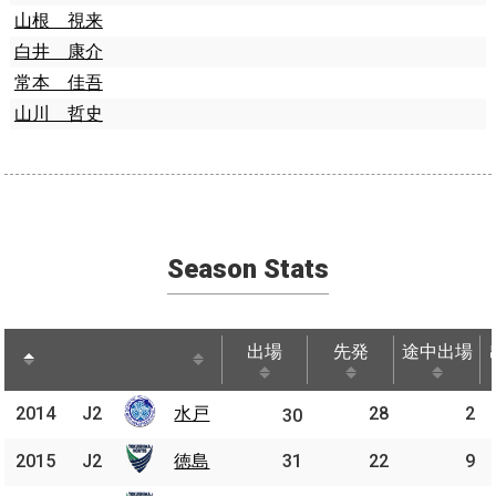
山根 視来
白井 康介
常本 佳吾
山川 哲史
Season Stats
出場
先発
途中出場
出場
先発
途中出場
2014
2014
J2
水戸
水戸
28
2
J2
30
2015
2015
J2
J2
徳島
徳島
31
22
9