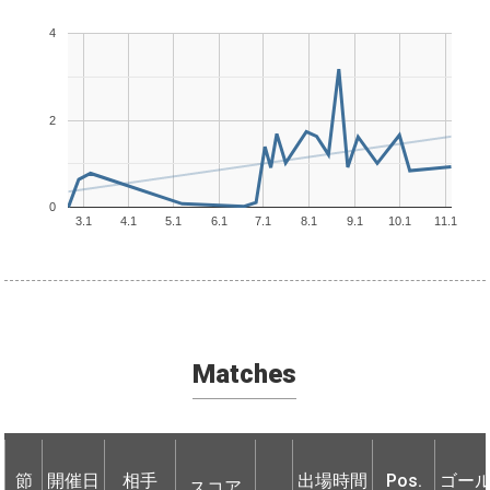
4
2
0
3.1
4.1
5.1
6.1
7.1
8.1
9.1
10.1
11.1
Matches
節
節
開催日
開催日
相手
相手
出場時間
Pos.
ゴー
スコア