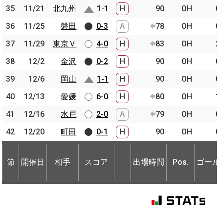
35
35
11/21
11/21
北九州
北九州
1-1
H
90
OH
36
36
11/25
11/25
磐田
磐田
0-3
A
78
OH
37
37
11/29
11/29
東京Ｖ
東京Ｖ
4-0
H
83
OH
38
38
12/2
12/2
金沢
金沢
0-2
H
90
OH
39
39
12/6
12/6
岡山
岡山
1-1
H
90
OH
40
40
12/13
12/13
愛媛
愛媛
6-0
H
80
OH
41
41
12/16
12/16
水戸
水戸
2-0
A
79
OH
42
42
12/20
12/20
町田
町田
0-1
H
90
OH
節
開催日
相手
スコア
出場時間
Pos.
ゴー
節
節
開催日
開催日
相手
相手
スコア
出場時間
Pos.
ゴー