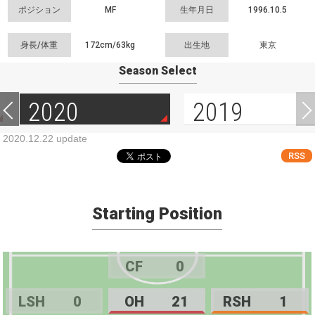
ポジション
MF
生年月日
1996.10.5
身長/体重
172cm/
63kg
出生地
東京
Season Select
2020
2019
2020.12.22 update
RSS
Starting Position
CF
0
LSH
0
OH
21
RSH
1