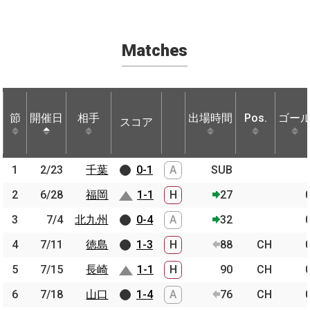
Matches
節
節
開催日
開催日
相手
相手
出場時間
Pos.
ゴー
スコア
節
開催日
相手
スコア
出場時間
Pos.
ゴー
1
1
2/23
2/23
千葉
千葉
0-1
A
SUB
2
2
6/28
6/28
福岡
福岡
1-1
H
27
3
3
7/4
7/4
北九州
北九州
0-4
A
32
4
4
7/11
7/11
徳島
徳島
1-3
H
88
CH
5
5
7/15
7/15
長崎
長崎
1-1
H
90
CH
6
6
7/18
7/18
山口
山口
1-4
A
76
CH