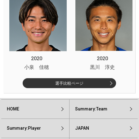
2020
2020
小泉 佳穂
黒川 淳史
選手比較ページ
HOME
Summary:Team
Summary:Player
JAPAN