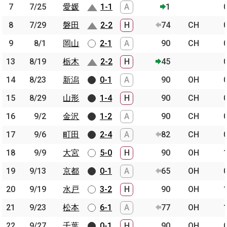
7
7
7/25
7/25
愛媛
愛媛
1-1
A
1
8
8
7/29
7/29
磐田
磐田
2-2
H
74
CH
9
9
8/1
8/1
岡山
岡山
2-1
A
90
CH
13
13
8/19
8/19
栃木
栃木
2-2
H
45
14
14
8/23
8/23
新潟
新潟
0-1
A
90
OH
15
15
8/29
8/29
山形
山形
1-4
H
90
CH
16
16
9/2
9/2
金沢
金沢
1-2
A
90
CH
17
17
9/6
9/6
町田
町田
2-4
A
82
CH
18
18
9/9
9/9
大宮
大宮
5-0
H
90
OH
19
19
9/13
9/13
京都
京都
0-1
A
65
OH
20
20
9/19
9/19
水戸
水戸
3-2
H
90
OH
21
21
9/23
9/23
松本
松本
6-1
A
77
OH
22
22
9/27
9/27
千葉
千葉
0-1
H
90
OH