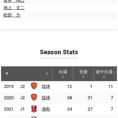
渡井 理己
池上 丈二
松田 力
Season Stats
出場
先発
途中出場
出場
先発
途中出場
2019
2019
J2
J2
琉球
琉球
12
1
11
2020
2020
J2
J2
琉球
琉球
38
31
7
2021
2021
J1
J1
浦和
浦和
34
27
7