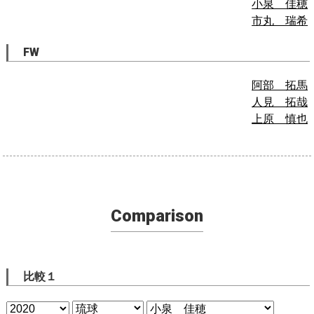
小泉 佳穂
市丸 瑞希
FW
阿部 拓馬
人見 拓哉
上原 慎也
Comparison
比較１