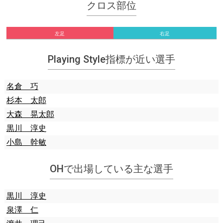
クロス部位
左足
右足
Playing Style指標が近い選手
名倉 巧
杉本 太郎
大森 晃太郎
黒川 淳史
小島 幹敏
OHで出場している主な選手
黒川 淳史
泉澤 仁