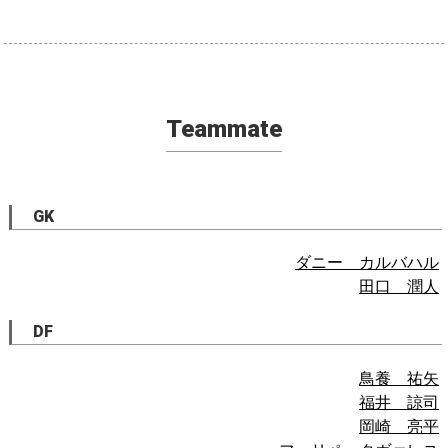
Teammate
GK
ダニー カルバハル
田口 潤人
DF
鳥養 祐矢
福井 諒司
岡崎 亮平