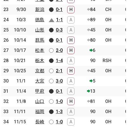
23
23
9/30
9/30
新潟
新潟
0-1
H
84
CH
24
24
10/3
10/3
徳島
徳島
1-1
A
89
OH
25
25
10/10
10/10
山形
山形
0-3
A
45
OH
26
26
10/14
10/14
群馬
群馬
0-1
H
80
OH
27
27
10/17
10/17
松本
松本
2-0
H
6
28
28
10/21
10/21
栃木
栃木
1-4
A
90
RSH
29
29
10/25
10/25
京都
京都
2-1
H
45
OH
30
30
11/1
11/1
大宮
大宮
3-0
A
5
31
31
11/4
11/4
甲府
甲府
0-1
A
13
32
32
11/8
11/8
山口
山口
1-0
H
81
OH
33
33
11/11
11/11
福岡
福岡
1-3
A
90
OH
34
34
11/15
11/15
長崎
長崎
1-0
A
90
OH