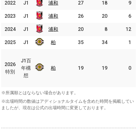
2022
2022
J1
J1
浦和
浦和
27
18
9
2023
2023
J1
J1
浦和
浦和
26
20
6
2024
2024
J1
J1
浦和
浦和
20
8
12
2025
2025
J1
J1
柏
柏
35
34
1
J1
百
J1百
2026
2026
年
年構
柏
柏
19
19
0
特別
特別
構
想
想
※所属順とはならない場合があります。
※出場時間の数値はアディショナルタイムを含めた時間を掲載してい
ましたが、現在は公式の出場時間に変更しております。