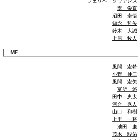
フェリペ タヴァレス
李 栄直
沼田 圭悟
知念 哲矢
鈴木 大誠
上原 牧人
MF
風間 宏希
小野 伸二
風間 宏矢
富所 悠
田中 恵太
河合 秀人
山口 和樹
上里 一将
池田 廉
茂木 駿佑