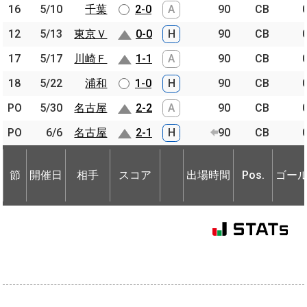
16
16
5/10
5/10
千葉
千葉
2-0
A
90
CB
12
12
5/13
5/13
東京Ｖ
東京Ｖ
0-0
H
90
CB
17
17
5/17
5/17
川崎Ｆ
川崎Ｆ
1-1
A
90
CB
18
18
5/22
5/22
浦和
浦和
1-0
H
90
CB
PO
PO
5/30
5/30
名古屋
名古屋
2-2
A
90
CB
PO
PO
6/6
6/6
名古屋
名古屋
2-1
H
90
CB
節
開催日
相手
スコア
出場時間
Pos.
ゴー
節
節
開催日
開催日
相手
相手
スコア
出場時間
Pos.
ゴー