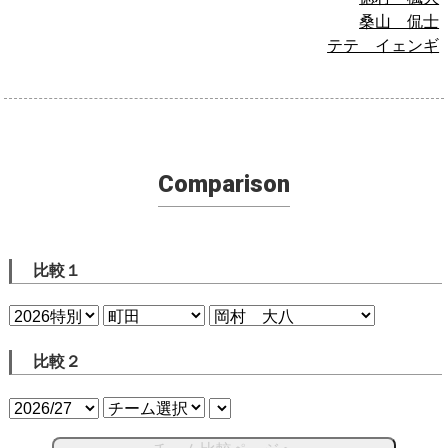
桑山 侃士
テテ イェンギ
Comparison
比較１
比較２