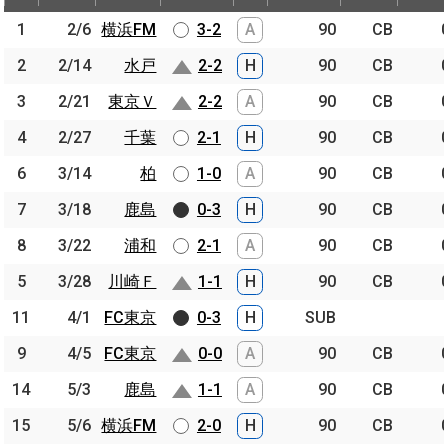
節
開催日
相手
スコア
出場時間
Pos.
ゴー
1
1
2/6
2/6
横浜FM
横浜FM
3-2
A
90
CB
2
2
2/14
2/14
水戸
水戸
2-2
H
90
CB
3
3
2/21
2/21
東京Ｖ
東京Ｖ
2-2
A
90
CB
4
4
2/27
2/27
千葉
千葉
2-1
H
90
CB
6
6
3/14
3/14
柏
柏
1-0
A
90
CB
7
7
3/18
3/18
鹿島
鹿島
0-3
H
90
CB
8
8
3/22
3/22
浦和
浦和
2-1
A
90
CB
5
5
3/28
3/28
川崎Ｆ
川崎Ｆ
1-1
H
90
CB
11
11
4/1
4/1
FC東京
FC東京
0-3
H
SUB
9
9
4/5
4/5
FC東京
FC東京
0-0
A
90
CB
14
14
5/3
5/3
鹿島
鹿島
1-1
A
90
CB
15
15
5/6
5/6
横浜FM
横浜FM
2-0
H
90
CB