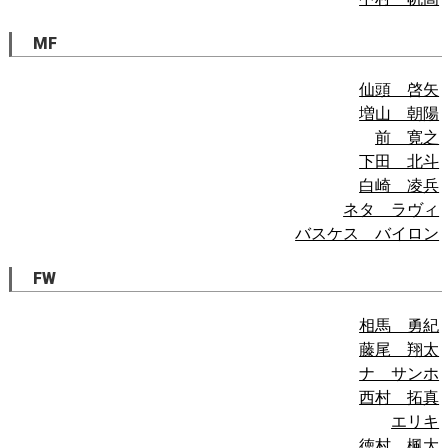
MF
仙頭 啓矢
増山 朝陽
前 寛之
下田 北斗
白崎 凌兵
ネタ ラヴィ
バスケス バイロン
FW
相馬 勇紀
藤尾 翔太
ナ サンホ
西村 拓真
エリキ
徳村 楓大