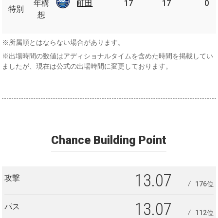
年
年構
町田
町田
17
17
0
特別
特別
構
想
想
※所属順とはならない場合があります。
※出場時間の数値はアディショナルタイムを含めた時間を掲載してい
ましたが、現在は公式の出場時間に変更しております。
Chance Building Point
13.07
攻撃
176位
13.07
パス
112位