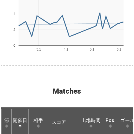
4
2
0
3.1
4.1
5.1
6.1
Matches
節
節
開催日
開催日
相手
相手
出場時間
Pos.
ゴー
スコア