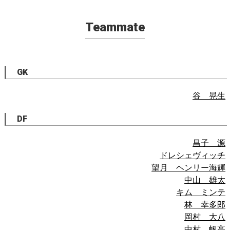
Teammate
GK
谷 晃生
DF
昌子 源
ドレシェヴィッチ
望月 ヘンリー海輝
中山 雄太
キム ミンテ
林 幸多郎
岡村 大八
中村 帆高