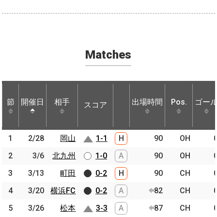
Matches
節
節
開催日
開催日
相手
相手
出場時間
Pos.
ゴー
スコア
節
開催日
相手
スコア
出場時間
Pos.
ゴー
1
1
2/28
2/28
岡山
岡山
1-1
H
90
OH
2
2
3/6
3/6
北九州
北九州
1-0
A
90
OH
3
3
3/13
3/13
町田
町田
0-2
H
90
CH
4
4
3/20
3/20
横浜FC
横浜FC
0-2
A
82
CH
5
5
3/26
3/26
松本
松本
3-3
A
87
CH