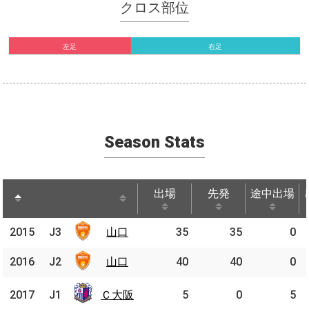
クロス部位
左足
右足
Season Stats
出場
先発
途中出場
出場
先発
途中出場
2015
2015
J3
J3
山口
山口
35
35
0
2016
2016
J2
J2
山口
山口
40
40
0
Ｃ大
2017
2017
J1
J1
Ｃ大阪
5
0
5
阪