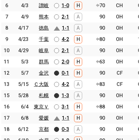
6
6
4/3
4/3
讃岐
讃岐
1-0
H
70
CH
7
7
4/9
4/9
熊本
熊本
2-1
A
90
OH
8
8
4/17
4/17
徳島
徳島
1-1
A
90
OH
9
9
4/23
4/23
千葉
千葉
4-2
H
80
OH
10
10
4/29
4/29
岐阜
岐阜
2-1
A
90
OH
11
11
5/3
5/3
群馬
群馬
2-0
H
63
OH
12
12
5/7
5/7
金沢
金沢
0-1
H
90
CF
13
13
5/15
5/15
Ｃ大阪
Ｃ大阪
4-2
A
83
CF
15
15
5/28
5/28
札幌
札幌
1-3
A
90
OH
16
16
6/4
6/4
東京Ｖ
東京Ｖ
3-1
H
88
OH
17
17
6/8
6/8
愛媛
愛媛
1-1
H
90
OH
18
18
6/12
6/12
京都
京都
0-3
A
90
OH