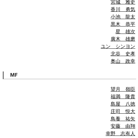
宮城 雅史
香川 勇気
小池 龍太
黒木 恭平
星 雄次
廣木 雄磨
ユン シンヨン
北谷 史孝
奥山 政幸
MF
望月 嶺臣
福満 隆貴
島屋 八徳
庄司 悦大
鳥養 祐矢
安藤 由翔
幸野 志有人