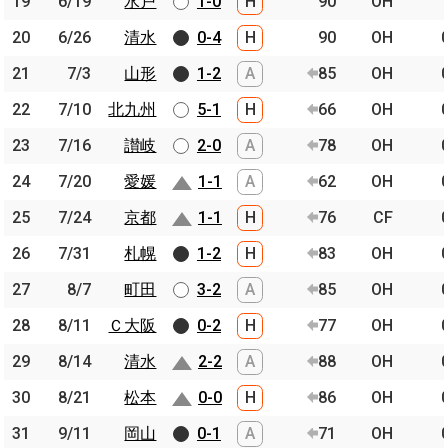
19
19
6/19
6/19
水戸
水戸
1-0
H
90
OH
20
20
6/26
6/26
清水
清水
0-4
H
90
OH
21
21
7/3
7/3
山形
山形
1-2
A
85
OH
22
22
7/10
7/10
北九州
北九州
5-1
H
66
OH
23
23
7/16
7/16
讃岐
讃岐
2-0
A
78
OH
24
24
7/20
7/20
愛媛
愛媛
1-1
A
62
OH
25
25
7/24
7/24
京都
京都
1-1
H
76
CF
26
26
7/31
7/31
札幌
札幌
1-2
H
83
OH
27
27
8/7
8/7
町田
町田
3-2
A
85
OH
28
28
8/11
8/11
Ｃ大阪
Ｃ大阪
0-2
H
77
OH
29
29
8/14
8/14
清水
清水
2-2
A
88
OH
30
30
8/21
8/21
松本
松本
0-0
H
86
OH
31
31
9/11
9/11
岡山
岡山
0-1
A
71
OH