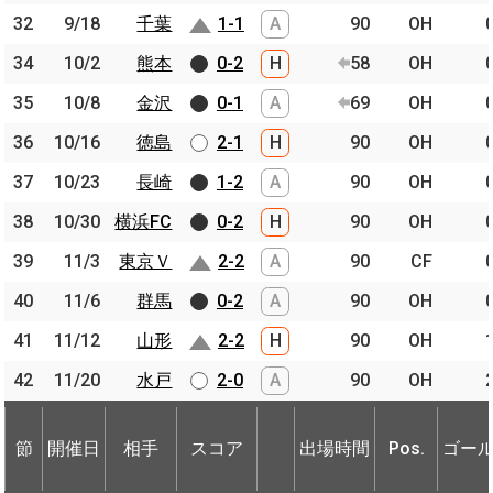
32
32
9/18
9/18
千葉
千葉
1-1
A
90
OH
34
34
10/2
10/2
熊本
熊本
0-2
H
58
OH
35
35
10/8
10/8
金沢
金沢
0-1
A
69
OH
36
36
10/16
10/16
徳島
徳島
2-1
H
90
OH
37
37
10/23
10/23
長崎
長崎
1-2
A
90
OH
38
38
10/30
10/30
横浜FC
横浜FC
0-2
H
90
OH
39
39
11/3
11/3
東京Ｖ
東京Ｖ
2-2
A
90
CF
40
40
11/6
11/6
群馬
群馬
0-2
A
90
OH
41
41
11/12
11/12
山形
山形
2-2
H
90
OH
42
42
11/20
11/20
水戸
水戸
2-0
A
90
OH
節
開催日
相手
スコア
出場時間
Pos.
ゴー
節
節
開催日
開催日
相手
相手
スコア
出場時間
Pos.
ゴー