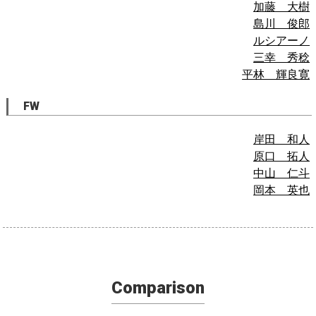
加藤 大樹
島川 俊郎
ルシアーノ
三幸 秀稔
平林 輝良寛
FW
岸田 和人
原口 拓人
中山 仁斗
岡本 英也
Comparison