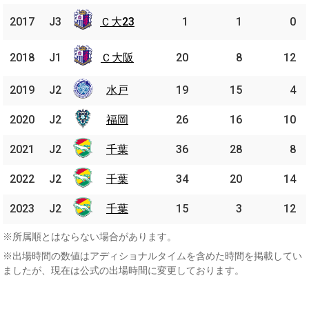
Ｃ大
2017
2017
J3
J3
Ｃ大23
1
1
0
23
Ｃ大
2018
2018
J1
J1
Ｃ大阪
20
8
12
阪
2019
2019
J2
J2
水戸
水戸
19
15
4
2020
2020
J2
J2
福岡
福岡
26
16
10
2021
2021
J2
J2
千葉
千葉
36
28
8
2022
2022
J2
J2
千葉
千葉
34
20
14
2023
2023
J2
J2
千葉
千葉
15
3
12
※所属順とはならない場合があります。
※出場時間の数値はアディショナルタイムを含めた時間を掲載してい
ましたが、現在は公式の出場時間に変更しております。