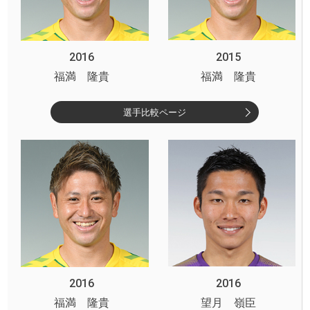
2016
2015
福満 隆貴
福満 隆貴
選手比較ページ
2016
2016
福満 隆貴
望月 嶺臣