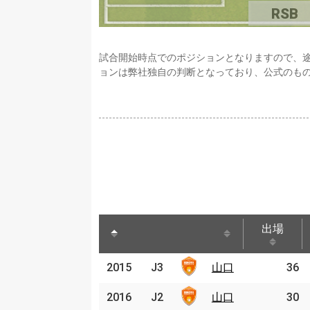
RSB
試合開始時点でのポジションとなりますので、
ョンは弊社独自の判断となっており、公式のも
出場
出場
2015
2015
J3
J3
山口
山口
36
2016
2016
J2
J2
山口
山口
30