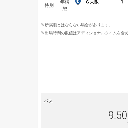
年
年構
Ｇ大阪
1
特別
特別
阪
構
想
想
※所属順とはならない場合があります。
※出場時間の数値はアディショナルタイムを含
パス
9.50