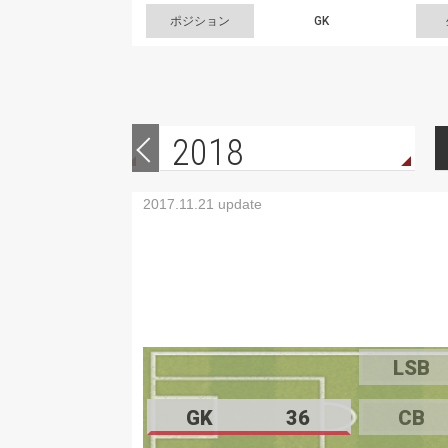
ポジション
GK
2018
2017.11.21 update
LSB
GK
36
CB