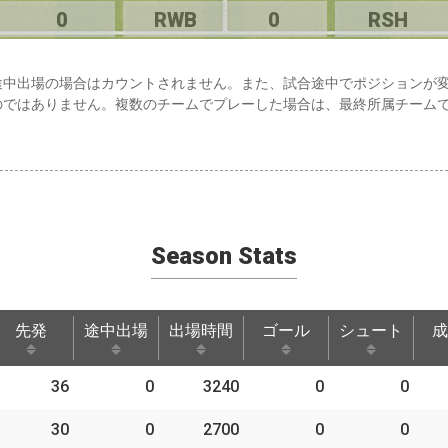
0
RWB
0
RSH
途中出場の場合はカウントされません。また、試合途中でポジションが
のではありません。複数のチームでプレーした場合は、最終所属チーム
Season Stats
先発
途中出場
出場時間
ゴール
シュート
成
先発
途中出場
出場時間
ゴール
シュート
成
36
0
3240
0
0
30
0
2700
0
0