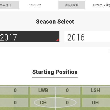
生年月日
1991.7.2
身長/体重
182cm/
77k
Season Select
2017
2016
Starting Position
0
LWB
0
LSH
0
CH
0
OH