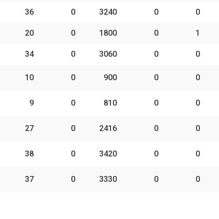
36
0
3240
0
0
20
0
1800
0
1
34
0
3060
0
0
10
0
900
0
0
9
0
810
0
0
27
0
2416
0
0
38
0
3420
0
0
37
0
3330
0
0