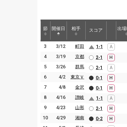
節
節
開催日
開催日
相手
相手
出場
スコア
節
開催日
相手
スコア
出場
3
3/12
町田
3/12
1-1
A
3
町田
4
3/19
京都
4
3/19
京都
2-1
H
5
3/26
群馬
5
3/26
群馬
2-1
A
6
4/2
東京Ｖ
6
4/2
東京Ｖ
0-1
H
7
4/8
金沢
7
4/8
金沢
0-1
H
8
4/16
讃岐
8
4/16
讃岐
1-1
A
9
4/23
山形
9
4/23
山形
2-1
H
10
4/29
湘南
10
4/29
湘南
0-2
H