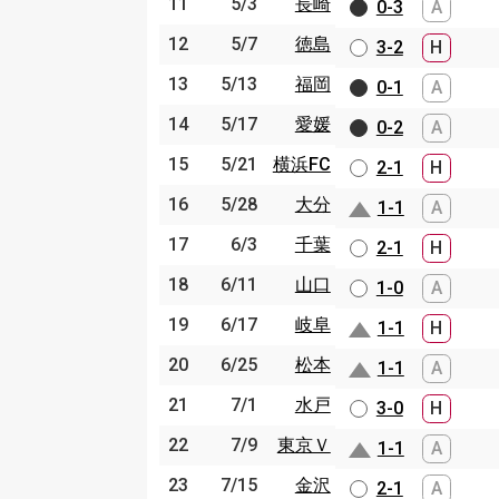
11
5/3
長崎
11
5/3
長崎
0-3
A
12
5/7
徳島
12
5/7
徳島
3-2
H
13
5/13
福岡
13
5/13
福岡
0-1
A
14
5/17
愛媛
14
5/17
愛媛
0-2
A
15
5/21
横浜FC
15
5/21
横浜FC
2-1
H
16
5/28
大分
16
5/28
大分
1-1
A
17
6/3
千葉
17
6/3
千葉
2-1
H
18
6/11
山口
18
6/11
山口
1-0
A
19
6/17
岐阜
19
6/17
岐阜
1-1
H
20
6/25
松本
20
6/25
松本
1-1
A
21
7/1
水戸
21
7/1
水戸
3-0
H
22
7/9
東京Ｖ
22
7/9
東京Ｖ
1-1
A
23
7/15
金沢
23
7/15
金沢
2-1
A