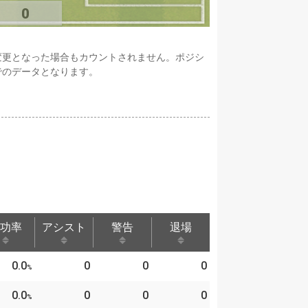
0
変更となった場合もカウントされません。ポジシ
でのデータとなります。
功率
アシスト
警告
退場
功率
アシスト
警告
退場
0.0
0
0
0
%
0.0
0
0
0
%