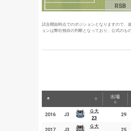
RSB
試合開始時点でのポジションとなりますので、
ョンは弊社独自の判断となっており、公式のも
出場
出場
Ｇ大
Ｇ大
2016
2016
J3
J3
29
23
23
Ｇ大
Ｇ大
2017
2017
J3
J3
25