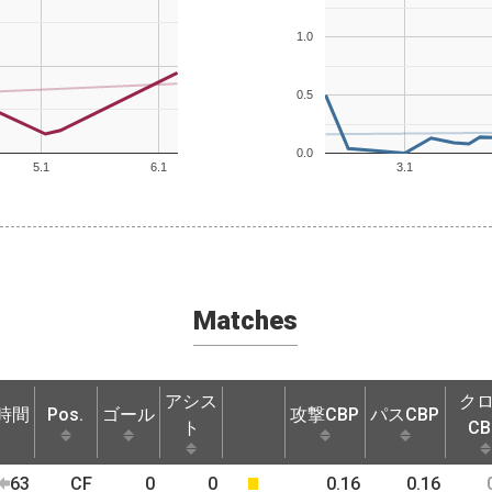
1.0
0.5
0.0
5.1
6.1
3.1
Matches
アシス
ク
時間
Pos.
ゴール
攻撃CBP
パスCBP
ト
CB
時間
Pos.
ゴール
アシス
攻撃CBP
パスCBP
ク
63
CF
0
0
0.16
0.16