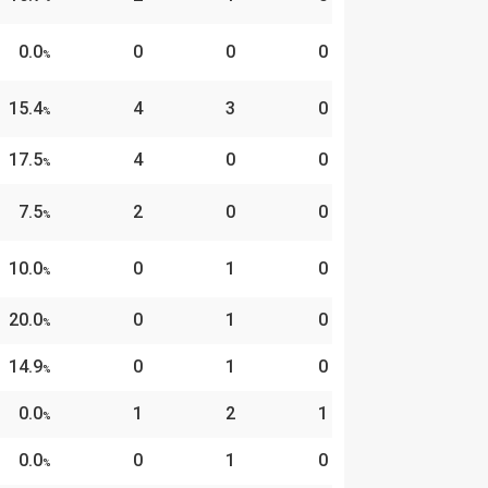
0.0
0
0
0
%
15.4
4
3
0
%
17.5
4
0
0
%
7.5
2
0
0
%
10.0
0
1
0
%
20.0
0
1
0
%
14.9
0
1
0
%
0.0
1
2
1
%
0.0
0
1
0
%