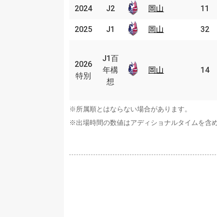
2024
2024
J2
J2
岡山
岡山
11
2025
2025
J1
J1
岡山
岡山
32
J1
百
J1百
2026
2026
年
年構
岡山
岡山
14
特別
特別
構
想
想
※所属順とはならない場合があります。
※出場時間の数値はアディショナルタイムを含