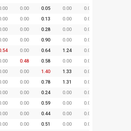
P
CBP
ーブCBP
CBP
CBP
0.00
0.00
0.05
0.00
0.00
2.02
0
0.00
0.00
0.13
0.00
0.00
0.00
0
0.00
0.00
0.28
0.00
0.00
0.00
0
0.00
0.00
0.90
0.00
0.00
8.20
0
0.54
0.00
0.64
1.24
0.00
1.37
0
0.00
0.48
0.58
0.00
0.00
8.58
0
0.00
0.00
1.40
1.33
0.00
4.38
0
0.00
0.00
0.78
1.31
0.00
0.00
0
0.00
0.00
0.24
0.00
0.00
1.86
0
0.00
0.00
0.59
0.00
0.00
4.25
1
0.00
0.00
0.44
0.00
0.00
0.00
0
0.00
0.00
0.51
0.00
0.00
0.00
0