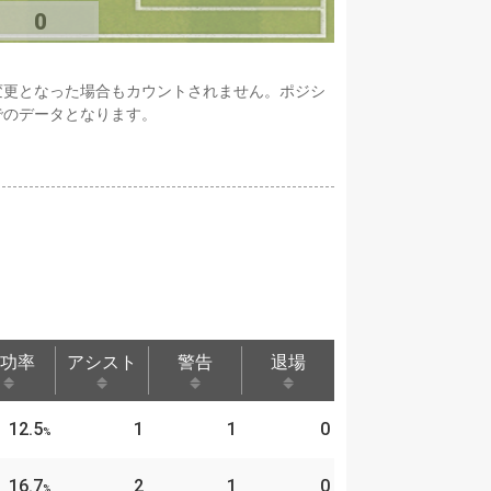
0
変更となった場合もカウントされません。ポジシ
でのデータとなります。
功率
アシスト
警告
退場
功率
アシスト
警告
退場
12.5
1
1
0
%
16.7
2
1
0
%