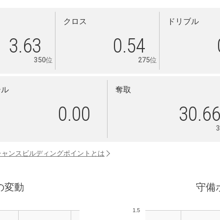
クロス
ドリブル
3.63
0.54
350位
275位
ール
奪取
0.00
30.6
チャンスビルディングポイントとは
の変動
守備
1.5