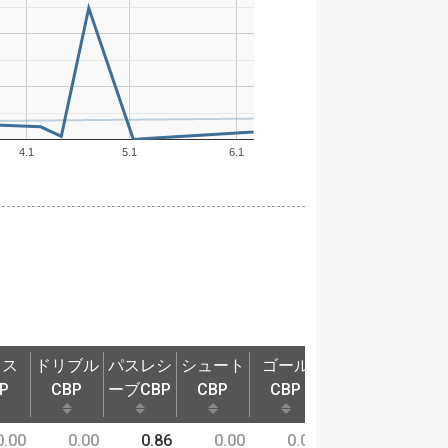
4.1
5.1
6.1
ロス
ドリブル
パスレシ
シュート
ゴール
奪取P
守備
P
CBP
ーブCBP
CBP
CBP
ロス
ドリブル
パスレシ
シュート
ゴール
奪取P
守備
0.00
0.00
0.86
0.00
0.00
0.00
0