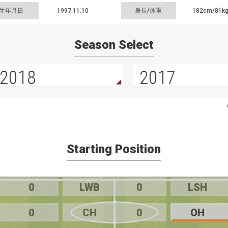
生年月日
1997.11.10
身長/体重
182cm/
81k
Season Select
2018
2017
Starting Position
0
LWB
0
LSH
0
CH
0
OH