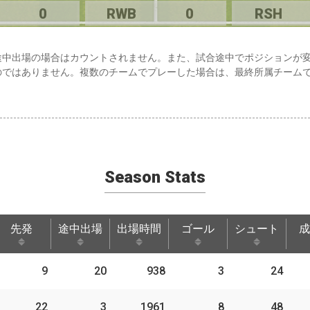
0
RWB
0
RSH
途中出場の場合はカウントされません。また、試合途中でポジションが
のではありません。複数のチームでプレーした場合は、最終所属チーム
Season Stats
先発
途中出場
出場時間
ゴール
シュート
成
先発
途中出場
出場時間
ゴール
シュート
成
9
20
938
3
24
22
3
1961
8
48