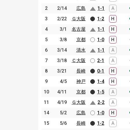
2
2
2/14
2/14
広島
広島
1-1
A
3
3
2/22
2/22
Ｇ大阪
Ｇ大阪
1-2
H
4
4
3/1
3/1
名古屋
名古屋
1-1
H
5
5
3/8
3/8
京都
京都
1-0
H
6
6
3/14
3/14
清水
清水
1-1
A
7
7
3/18
3/18
Ｃ大阪
Ｃ大阪
2-1
A
8
8
3/21
3/21
長崎
長崎
0-1
H
9
9
4/5
4/5
神戸
神戸
1-4
H
10
10
4/11
4/11
京都
京都
1-5
A
11
11
4/19
4/19
Ｇ大阪
Ｇ大阪
2-2
A
14
14
5/2
5/2
広島
広島
1-0
H
15
15
5/6
5/6
長崎
長崎
1-2
A