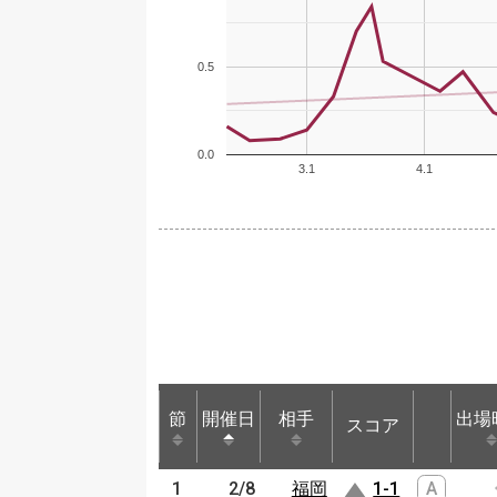
0.5
0.0
3.1
4.1
節
節
開催日
開催日
相手
相手
出場
スコア
節
開催日
相手
スコア
出場
1
1
2/8
2/8
福岡
福岡
1-1
A