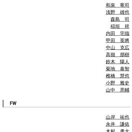
和泉 竜司
浅野 雄也
森島 司
稲垣 祥
内田 宅哉
甲田 英將
中山 克広
高嶺 朋樹
鈴木 陽人
菊地 泰智
椎橋 慧也
小野 雅史
山中 亮輔
FW
山岸 祐也
永井 謙佑
木村 勇大