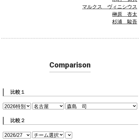
マルクス ヴィニシウス
榊原 杏太
杉浦 駿吾
Comparison
比較１
比較２