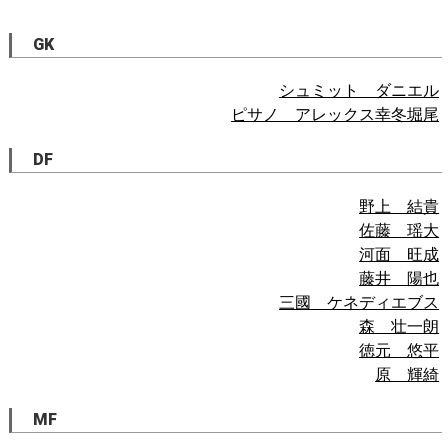
GK
シュミット ダニエル
ピサノ アレックス幸冬堀尾
DF
野上 結貴
佐藤 瑶大
河面 旺成
藤井 陽也
三國 ケネディエブス
森 壮一朗
徳元 悠平
原 輝綺
MF