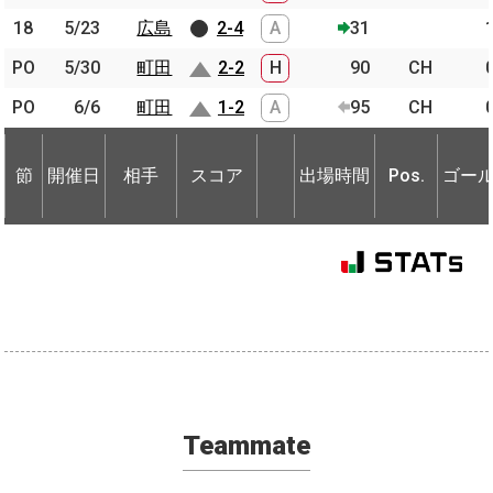
18
18
5/23
5/23
広島
広島
2-4
A
31
PO
PO
5/30
5/30
町田
町田
2-2
H
90
CH
PO
PO
6/6
6/6
町田
町田
1-2
A
95
CH
節
開催日
相手
スコア
出場時間
Pos.
ゴー
節
節
開催日
開催日
相手
相手
スコア
出場時間
Pos.
ゴー
Teammate