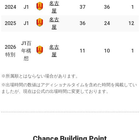
名古
名古
2024
2024
J1
J1
37
36
1
屋
屋
名古
名古
2025
2025
J1
J1
36
24
12
屋
屋
J1
百
J1百
2026
2026
名古
名古
年
年構
11
10
1
特別
特別
屋
屋
構
想
想
※所属順とはならない場合があります。
※出場時間の数値はアディショナルタイムを含めた時間を掲載してい
ましたが、現在は公式の出場時間に変更しております。
Chance Building Point