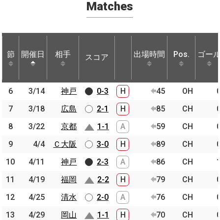
Matches
節
節
開催日
開催日
相手
相手
出場時間
Pos.
ゴー
スコア
節
開催日
相手
スコア
出場時間
Pos.
ゴー
6
6
3/14
3/14
神戸
神戸
0-3
H
45
OH
7
7
3/18
3/18
広島
広島
2-1
H
85
CH
8
8
3/22
3/22
京都
京都
1-1
A
59
CH
9
9
4/4
4/4
Ｃ大阪
Ｃ大阪
3-0
H
89
CH
10
10
4/11
4/11
神戸
神戸
2-3
A
86
CH
11
11
4/19
4/19
福岡
福岡
2-2
H
79
CH
12
12
4/25
4/25
清水
清水
2-0
A
76
CH
13
13
4/29
4/29
岡山
岡山
1-1
H
70
CH