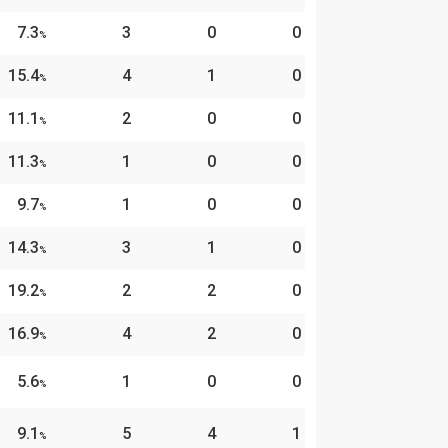
7.3
3
0
0
%
15.4
4
1
0
%
11.1
2
0
0
%
11.3
1
0
0
%
9.7
1
0
0
%
14.3
3
1
0
%
19.2
2
2
0
%
16.9
4
2
0
%
5.6
1
0
0
%
9.1
5
4
1
%