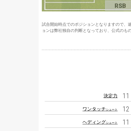
RSB
試合開始時点でのポジションとなりますので、
ョンは弊社独自の判断となっており、公式のも
11
決定力
12
ワンタッチ
シュート
11
ヘディング
シュート