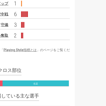
1
アップ
6
空中戦
3
守備
2
ル奪取
は「
Playing Style指標とは
」のページをご覧くだ
クロス部位
右足
場している主な選手