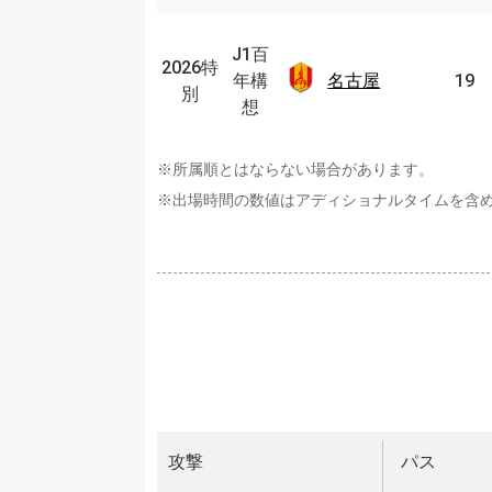
J1
百
J1百
2026特
2026
名古
年
年構
名古屋
19
特別
別
屋
構
想
想
※所属順とはならない場合があります。
※出場時間の数値はアディショナルタイムを含
攻撃
パス