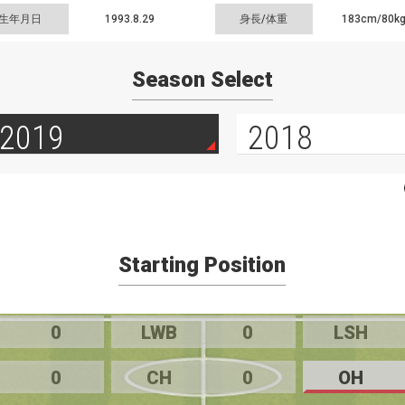
生年月日
1993.8.29
身長/体重
183cm/
80k
Season Select
2019
2018
Starting Position
0
LWB
0
LSH
0
CH
0
OH