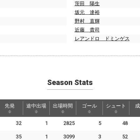
茨田 陽生
坂元 達裕
野村 直輝
近藤 貴司
レアンドロ ドミンゲス
Season Stats
先発
途中出場
出場時間
ゴール
シュート
成
先発
途中出場
出場時間
ゴール
シュート
成
32
1
2825
5
48
35
1
3099
3
52