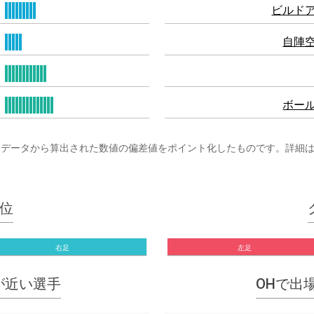
ビルド
自陣
ボー
まざまなプレーデータから算出された数値の偏差値をポイント化したものです。詳細
位
右足
左足
指標が近い選手
OHで出