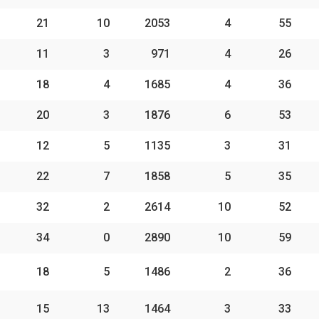
21
10
2053
4
55
11
3
971
4
26
18
4
1685
4
36
20
3
1876
6
53
12
5
1135
3
31
22
7
1858
5
35
32
2
2614
10
52
34
0
2890
10
59
18
5
1486
2
36
15
13
1464
3
33