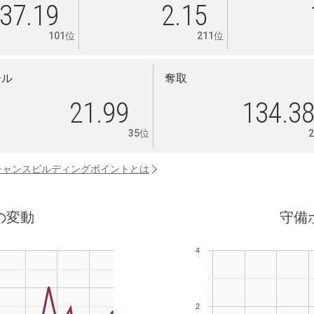
37.19
2.15
101位
211位
ール
奪取
21.99
134.3
35位
チャンスビルディングポイントとは
の変動
守備
4
2