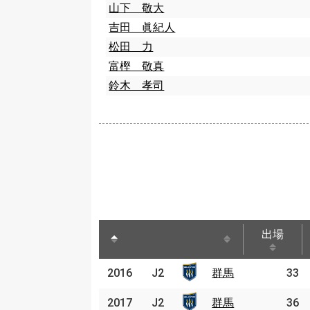
山下 敬大
吉田 眞紀人
松田 力
富樫 敬真
鈴木 孝司
出場
出場
2016
2016
J2
J2
群馬
群馬
33
2017
2017
J2
J2
群馬
群馬
36