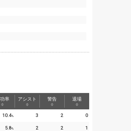
功率
アシスト
警告
退場
功率
アシスト
警告
退場
10.4
3
2
0
%
5.8
2
2
1
%