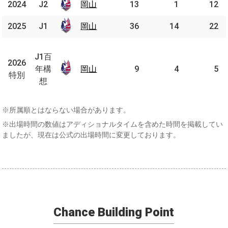
2024
2024
J2
J2
岡山
岡山
13
1
12
2025
2025
J1
J1
岡山
岡山
36
14
22
J1
百
J1百
2026
2026
年
年構
岡山
岡山
9
4
5
特別
特別
構
想
想
※所属順とはならない場合があります。
※出場時間の数値はアディショナルタイムを含めた時間を掲載してい
ましたが、現在は公式の出場時間に変更しております。
Chance Building Point