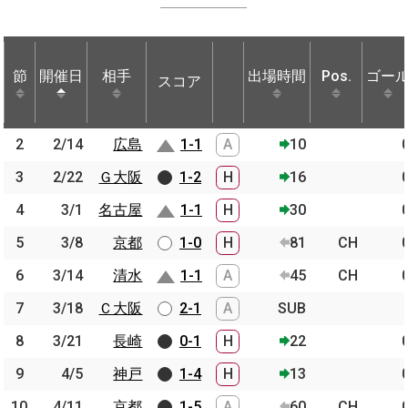
節
節
開催日
開催日
相手
相手
出場時間
Pos.
ゴー
スコア
節
開催日
相手
スコア
出場時間
Pos.
ゴー
2
2
2/14
2/14
広島
広島
1-1
A
10
3
3
2/22
2/22
Ｇ大阪
Ｇ大阪
1-2
H
16
4
4
3/1
3/1
名古屋
名古屋
1-1
H
30
5
5
3/8
3/8
京都
京都
1-0
H
81
CH
6
6
3/14
3/14
清水
清水
1-1
A
45
CH
7
7
3/18
3/18
Ｃ大阪
Ｃ大阪
2-1
A
SUB
8
8
3/21
3/21
長崎
長崎
0-1
H
22
9
9
4/5
4/5
神戸
神戸
1-4
H
13
10
10
4/11
4/11
京都
京都
1-5
A
60
CH