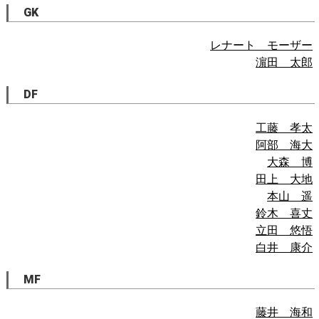
GK
レナート モーザー
濵田 太郎
DF
工藤 孝太
阿部 海大
大森 博
田上 大地
本山 遥
鈴木 喜丈
立田 悠悟
白井 康介
MF
藤井 海和