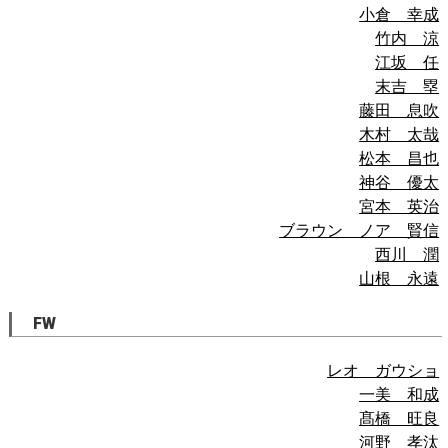
小倉 幸成
竹内 涼
江坂 任
末吉 塁
藤田 息吹
木村 太哉
松本 昌也
神谷 優太
宮本 英治
ブラウン ノア 賢信
西川 潤
山根 永遠
FW
レオ ガウショ
一美 和成
髙橋 旺良
河野 孝汰