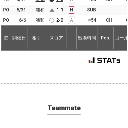
PO
PO
5/31
5/31
浦和
浦和
1-1
H
SUB
PO
PO
6/6
6/6
浦和
浦和
2-0
A
54
CH
節
開催日
相手
スコア
出場時間
Pos.
ゴー
節
節
開催日
開催日
相手
相手
スコア
出場時間
Pos.
ゴー
Teammate