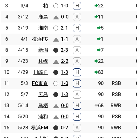
3
3
3/4
3/4
柏
柏
1-0
H
22
4
4
3/12
3/12
鹿島
鹿島
0-0
A
11
5
5
3/19
3/19
湘南
湘南
2-1
H
5
6
6
4/1
4/1
横浜FC
横浜FC
1-1
A
1
8
8
4/15
4/15
新潟
新潟
2-3
A
7
9
9
4/23
4/23
札幌
札幌
2-2
A
22
10
10
4/29
4/29
川崎Ｆ
川崎Ｆ
1-3
H
83
11
11
5/3
5/3
FC東京
FC東京
1-0
H
90
RSB
12
12
5/7
5/7
広島
広島
1-3
A
90
RSB
13
13
5/14
5/14
鳥栖
鳥栖
0-0
H
68
RWB
14
14
5/20
5/20
浦和
浦和
0-0
H
90
RSB
15
15
5/28
5/28
横浜FM
横浜FM
0-2
A
90
RWB