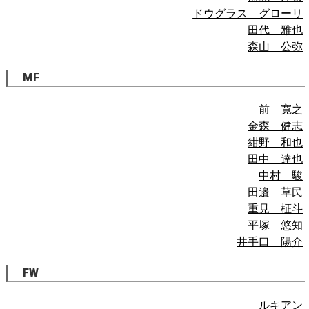
ドウグラス グローリ
田代 雅也
森山 公弥
MF
前 寛之
金森 健志
紺野 和也
田中 達也
中村 駿
田邉 草民
重見 柾斗
平塚 悠知
井手口 陽介
FW
ルキアン