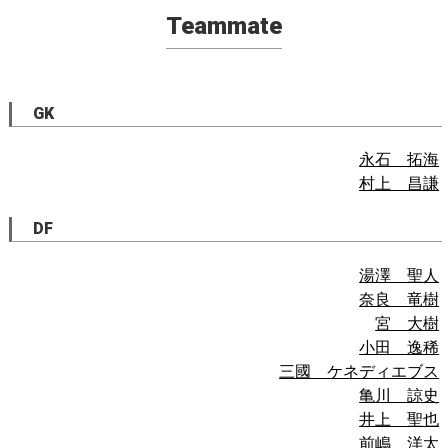
Teammate
GK
永石 拓海
村上 昌謙
DF
湯澤 聖人
奈良 竜樹
宮 大樹
小田 逸稀
三國 ケネディエブス
亀川 諒史
井上 聖也
前嶋 洋太