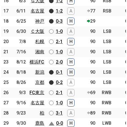
16
16
6/3
6/3
Ｇ大阪
Ｇ大阪
1-2
H
90
RSB
17
17
6/11
6/11
名古屋
名古屋
1-2
A
77
RSB
18
18
6/25
6/25
神戸
神戸
0-3
H
29
19
19
6/30
6/30
Ｃ大阪
Ｃ大阪
1-0
A
90
LSB
20
20
7/8
7/8
札幌
札幌
2-1
H
90
LSB
21
21
7/16
7/16
湘南
湘南
1-0
A
90
LSB
23
23
8/12
8/12
横浜FC
横浜FC
2-0
H
90
LSB
24
24
8/18
8/18
新潟
新潟
0-1
H
90
LSB
25
25
8/26
8/26
京都
京都
0-2
A
90
LSB
26
26
9/3
9/3
FC東京
FC東京
2-1
A
69
RWB
27
27
9/16
9/16
名古屋
名古屋
1-0
H
90
RWB
28
28
9/23
9/23
柏
柏
3-1
A
89
RWB
29
29
9/30
9/30
鹿島
鹿島
0-0
H
90
LWB