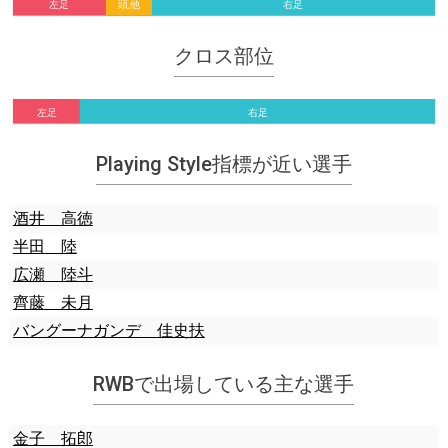
左足
頭,他
右足
クロス部位
左足
右足
Playing Style指標が近い選手
酒井 高徳
半田 陸
広瀬 陸斗
齊藤 未月
バングーナガンデ 佳史扶
RWBで出場している主な選手
金子 拓郎