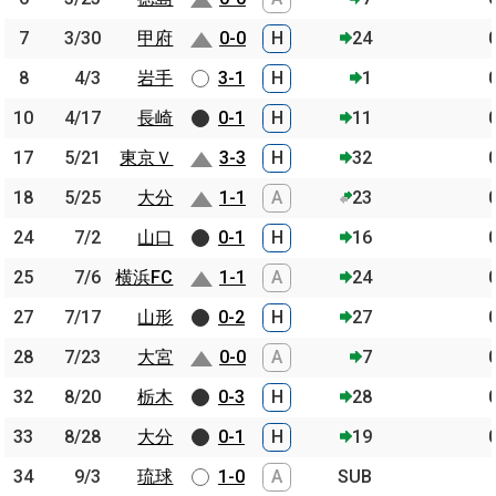
7
7
3/30
3/30
甲府
甲府
0-0
H
24
8
8
4/3
4/3
岩手
岩手
3-1
H
1
10
10
4/17
4/17
長崎
長崎
0-1
H
11
17
17
5/21
5/21
東京Ｖ
東京Ｖ
3-3
H
32
18
18
5/25
5/25
大分
大分
1-1
A
23
24
24
7/2
7/2
山口
山口
0-1
H
16
25
25
7/6
7/6
横浜FC
横浜FC
1-1
A
24
27
27
7/17
7/17
山形
山形
0-2
H
27
28
28
7/23
7/23
大宮
大宮
0-0
A
7
32
32
8/20
8/20
栃木
栃木
0-3
H
28
33
33
8/28
8/28
大分
大分
0-1
H
19
34
34
9/3
9/3
琉球
琉球
1-0
A
SUB