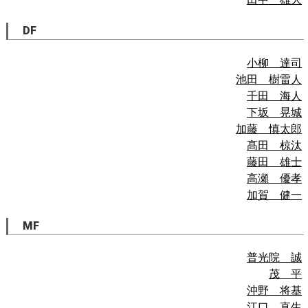
DF
小柳 達司
池田 樹雷人
千田 海人
下坂 晃城
加藤 慎太郎
髙田 椋汰
藤田 雄士
高瀬 優孝
加賀 健一
MF
普光院 誠
茂 平
沖野 将基
江口 直生