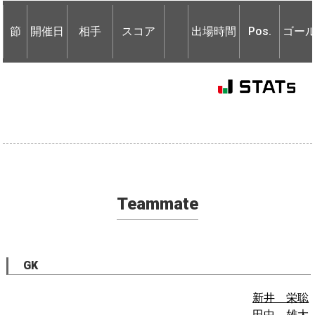
節
開催日
相手
スコア
出場時間
Pos.
ゴー
節
節
開催日
開催日
相手
相手
スコア
出場時間
Pos.
ゴー
Teammate
GK
新井 栄聡
田中 雄大