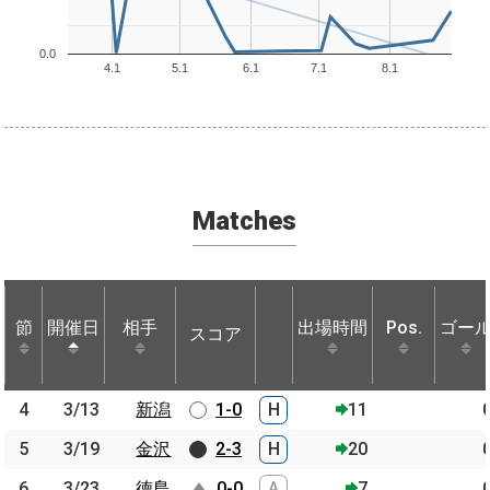
0.0
4.1
5.1
6.1
7.1
8.1
Matches
節
節
開催日
開催日
相手
相手
出場時間
Pos.
ゴー
スコア
節
開催日
相手
スコア
出場時間
Pos.
ゴー
4
4
3/13
3/13
新潟
新潟
1-0
H
11
5
5
3/19
3/19
金沢
金沢
2-3
H
20
6
6
3/23
3/23
徳島
徳島
0-0
A
7