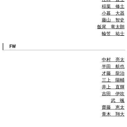
稲葉 修土
小暮 大器
藤山 智史
飯尾 竜太朗
輪笠 祐士
FW
中村 亮太
半田 航也
才藤 龍治
三上 陽輔
井上 直輝
吉田 伊吹
武 颯
齋藤 恵太
青木 翔大