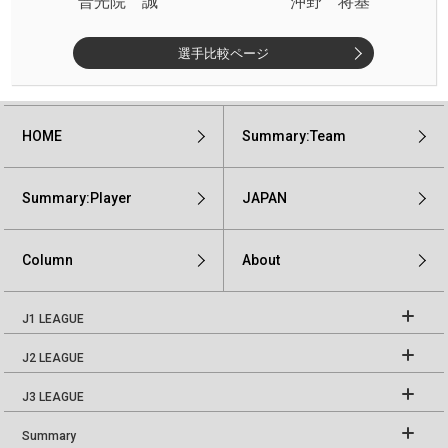
普光院 誠
沖野 将基
選手比較ページ
HOME
Summary:Team
Summary:Player
JAPAN
Column
About
J1 LEAGUE
J2 LEAGUE
J3 LEAGUE
Summary