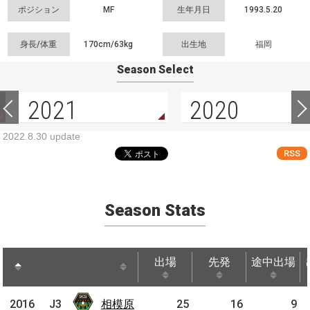
ポジション
MF
生年月日
1993.5.20
身長/体重
170cm/
63kg
出生地
福岡
Season Select
2021
2020
2022.8.30 update
RSS
Season Stats
出場
先発
途中出場
出場
先発
途中出場
相模
2016
2016
J3
J3
相模原
25
16
9