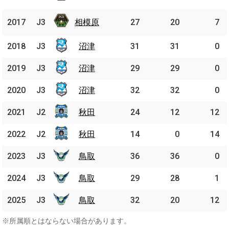
原
相模
2017
2017
J3
J3
相模原
27
20
7
原
2018
2018
J3
J3
沼津
沼津
31
31
0
2019
2019
J3
J3
沼津
沼津
29
29
0
2020
2020
J3
J3
沼津
沼津
32
32
0
2021
2021
J2
J2
秋田
秋田
24
12
12
2022
2022
J2
J2
秋田
秋田
14
0
14
2023
2023
J3
J3
鳥取
鳥取
36
36
0
2024
2024
J3
J3
鳥取
鳥取
29
28
1
2025
2025
J3
J3
鳥取
鳥取
32
20
12
※所属順とはならない場合があります。