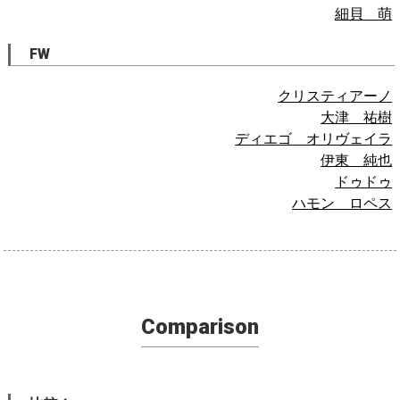
細貝 萌
FW
クリスティアーノ
大津 祐樹
ディエゴ オリヴェイラ
伊東 純也
ドゥドゥ
ハモン ロペス
Comparison