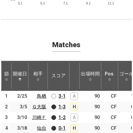
3.1
5.1
7.1
9.1
11.1
Matches
節
節
開催日
開催日
相手
相手
出場時間
Pos.
ゴー
スコア
節
開催日
相手
スコア
出場時間
Pos.
ゴー
1
1
2/25
2/25
鳥栖
鳥栖
3-1
A
90
CF
2
2
3/5
3/5
Ｇ大阪
Ｇ大阪
1-3
H
90
CF
3
3
3/10
3/10
川崎Ｆ
川崎Ｆ
1-2
A
90
CF
4
4
3/18
3/18
仙台
仙台
0-1
H
90
CF