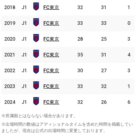
FC
2018
2018
J1
J1
FC東京
32
31
1
東京
FC
2019
2019
J1
J1
FC東京
33
33
0
東京
FC
2020
2020
J1
J1
FC東京
28
25
3
東京
FC
2021
2021
J1
J1
FC東京
35
31
4
東京
FC
2022
2022
J1
J1
FC東京
30
27
3
東京
FC
2023
2023
J1
J1
FC東京
33
32
1
東京
FC
2024
2024
J1
J1
FC東京
32
26
6
東京
※所属順とはならない場合があります。
※出場時間の数値はアディショナルタイムを含めた時間を掲載してい
ましたが、現在は公式の出場時間に変更しております。