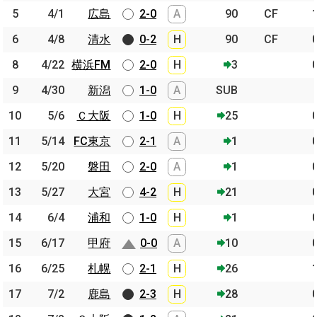
5
5
4/1
4/1
広島
広島
2-0
A
90
CF
6
6
4/8
4/8
清水
清水
0-2
H
90
CF
8
8
4/22
4/22
横浜FM
横浜FM
2-0
H
3
9
9
4/30
4/30
新潟
新潟
1-0
A
SUB
10
10
5/6
5/6
Ｃ大阪
Ｃ大阪
1-0
H
25
11
11
5/14
5/14
FC東京
FC東京
2-1
A
1
12
12
5/20
5/20
磐田
磐田
2-0
A
1
13
13
5/27
5/27
大宮
大宮
4-2
H
21
14
14
6/4
6/4
浦和
浦和
1-0
H
1
15
15
6/17
6/17
甲府
甲府
0-0
A
10
16
16
6/25
6/25
札幌
札幌
2-1
H
26
17
17
7/2
7/2
鹿島
鹿島
2-3
H
28