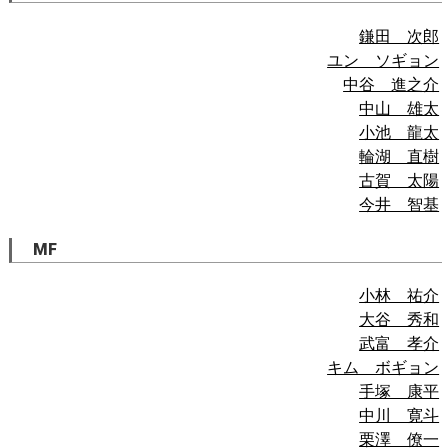
鎌田 次郎
ユン ソギョン
中谷 進之介
中山 雄太
小池 龍太
輪湖 直樹
古賀 太陽
今井 智基
MF
小林 祐介
大谷 秀和
武富 孝介
キム ボギョン
手塚 康平
中川 寛斗
栗澤 僚一