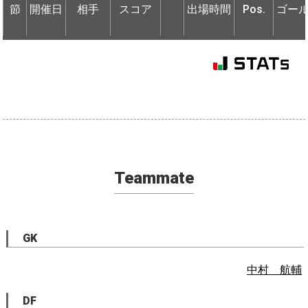
節
節
開催日
開催日
相手
相手
スコア
出場時間
Pos.
ゴー
Teammate
GK
中村 航輔
DF