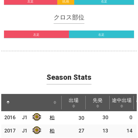
左足
頭,他
右足
クロス部位
左足
右足
Season Stats
出場
先発
途中出場
出場
先発
途中出場
2016
2016
J1
柏
30
0
J1
柏
30
2017
2017
J1
J1
柏
柏
27
13
14