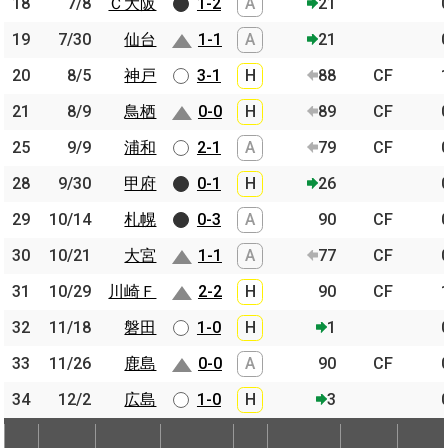
18
18
7/8
7/8
Ｃ大阪
Ｃ大阪
1-2
A
21
19
19
7/30
7/30
仙台
仙台
1-1
A
21
20
20
8/5
8/5
神戸
神戸
3-1
H
88
CF
21
21
8/9
8/9
鳥栖
鳥栖
0-0
H
89
CF
25
25
9/9
9/9
浦和
浦和
2-1
A
79
CF
28
28
9/30
9/30
甲府
甲府
0-1
H
26
29
29
10/14
10/14
札幌
札幌
0-3
A
90
CF
30
30
10/21
10/21
大宮
大宮
1-1
A
77
CF
31
31
10/29
10/29
川崎Ｆ
川崎Ｆ
2-2
H
90
CF
32
32
11/18
11/18
磐田
磐田
1-0
H
1
33
33
11/26
11/26
鹿島
鹿島
0-0
A
90
CF
34
34
12/2
12/2
広島
広島
1-0
H
3
節
開催日
相手
スコア
出場時間
Pos.
ゴー