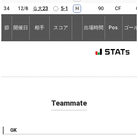
34
34
12/8
12/8
Ｇ大23
Ｇ大23
5-1
H
90
CF
節
開催日
相手
スコア
出場時間
Pos.
ゴー
節
節
開催日
開催日
相手
相手
スコア
出場時間
Pos.
ゴー
Teammate
GK