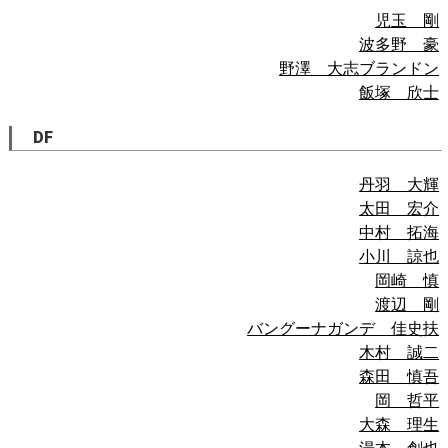
児玉 剛
波多野 豪
野澤 大志ブランドン
飯塚 欣士
DF
丹羽 大輝
太田 宏介
中村 拓海
小川 諒也
岡崎 慎
渡辺 剛
バングーナガンデ 佳史扶
木村 誠二
森田 慎吾
岡 哲平
大森 理生