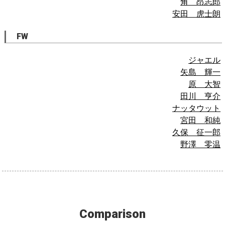
角 昂志郎
安田 虎士朗
FW
ジャエル
矢島 輝一
原 大智
田川 亨介
ナッタウット
宮田 和純
久保 征一郎
野澤 零温
Comparison