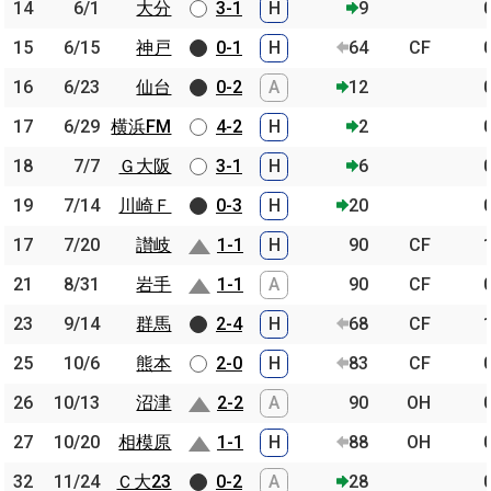
14
14
6/1
6/1
大分
大分
3-1
H
9
15
15
6/15
6/15
神戸
神戸
0-1
H
64
CF
16
16
6/23
6/23
仙台
仙台
0-2
A
12
17
17
6/29
6/29
横浜FM
横浜FM
4-2
H
2
18
18
7/7
7/7
Ｇ大阪
Ｇ大阪
3-1
H
6
19
19
7/14
7/14
川崎Ｆ
川崎Ｆ
0-3
H
20
17
17
7/20
7/20
讃岐
讃岐
1-1
H
90
CF
21
21
8/31
8/31
岩手
岩手
1-1
A
90
CF
23
23
9/14
9/14
群馬
群馬
2-4
H
68
CF
25
25
10/6
10/6
熊本
熊本
2-0
H
83
CF
26
26
10/13
10/13
沼津
沼津
2-2
A
90
OH
27
27
10/20
10/20
相模原
相模原
1-1
H
88
OH
32
32
11/24
11/24
Ｃ大23
Ｃ大23
0-2
A
28