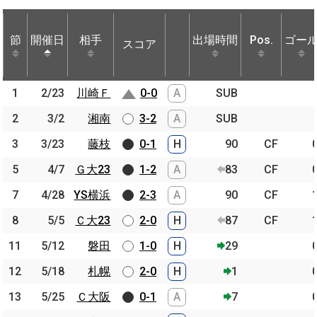
節
節
開催日
開催日
相手
相手
出場時間
Pos.
ゴー
スコア
節
開催日
相手
スコア
出場時間
Pos.
ゴー
1
1
2/23
2/23
川崎Ｆ
川崎Ｆ
0-0
A
SUB
2
2
3/2
3/2
湘南
湘南
3-2
A
SUB
3
3
3/23
3/23
藤枝
藤枝
0-1
H
90
CF
5
5
4/7
4/7
Ｇ大23
Ｇ大23
1-2
A
83
CF
7
7
4/28
4/28
YS横浜
YS横浜
2-3
A
90
CF
8
8
5/5
5/5
Ｃ大23
Ｃ大23
2-0
H
87
CF
11
11
5/12
5/12
磐田
磐田
1-0
H
29
12
12
5/18
5/18
札幌
札幌
2-0
H
1
13
13
5/25
5/25
Ｃ大阪
Ｃ大阪
0-1
A
7