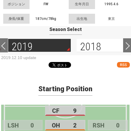
ポジション
FW
生年月日
1995.4.6
身長/体重
187cm/
78kg
出生地
東京
Season Select
2019
2018
2019.12.10 update
RSS
Starting Position
CF
9
LSH
0
OH
2
RSH
0