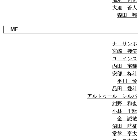
湯本 創也
大迫 蒼人
森田 翔
MF
ナ サンホ
宮崎 幾笑
ユ インス
内田 宅哉
安部 柊斗
平川 怜
品田 愛斗
アルトゥール シルバ
紺野 和也
小林 里駆
金 誠敏
沼田 航征
常盤 亨太