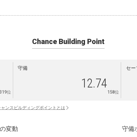
Chance Building Point
守備
セー
12.74
319位
158位
チャンスビルディングポイントとは
の変動
守備