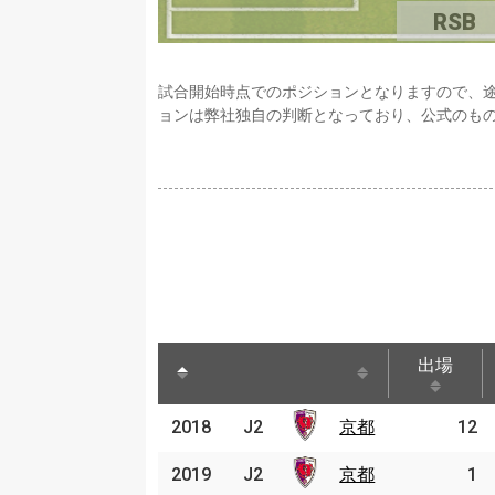
RSB
試合開始時点でのポジションとなりますので、
ョンは弊社独自の判断となっており、公式のも
出場
出場
2018
2018
J2
J2
京都
京都
12
2019
2019
J2
J2
京都
京都
1