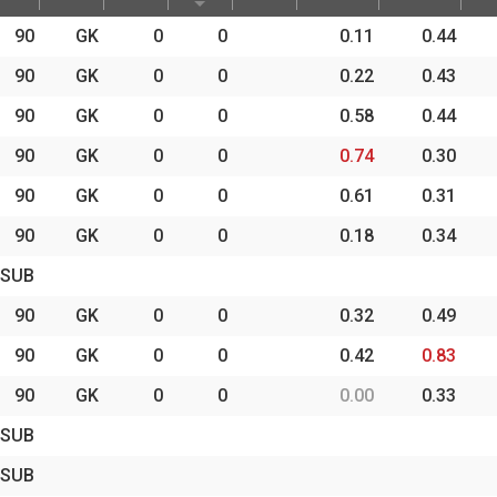
時間
Pos.
ゴール
アシス
セーブP
パスCBP
奪
90
GK
0
0
0.11
0.44
ト
90
GK
0
0
0.22
0.43
90
GK
0
0
0.58
0.44
90
GK
0
0
0.74
0.30
90
GK
0
0
0.61
0.31
90
GK
0
0
0.18
0.34
SUB
90
GK
0
0
0.32
0.49
90
GK
0
0
0.42
0.83
90
GK
0
0
0.00
0.33
SUB
SUB