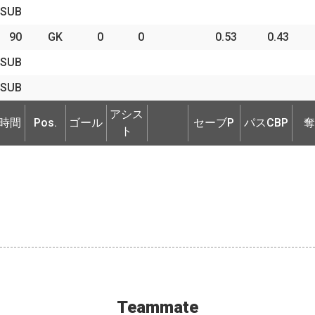
SUB
90
GK
0
0
0.53
0.43
SUB
SUB
時間
Pos.
ゴール
アシス
セーブP
パスCBP
奪
アシス
時間
Pos.
ゴール
セーブP
パスCBP
奪
ト
ト
Teammate