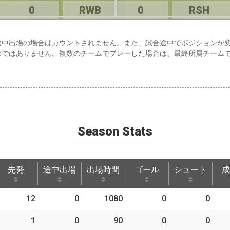
0
RWB
0
RSH
途中出場の場合はカウントされません。また、試合途中でポジションが
のではありません。複数のチームでプレーした場合は、最終所属チーム
Season Stats
先発
途中出場
出場時間
ゴール
シュート
成
先発
途中出場
出場時間
ゴール
シュート
成
12
0
1080
0
0
1
0
90
0
0