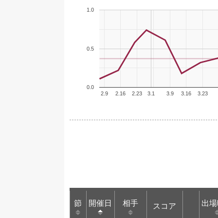
1.0
0.5
0.0
2.9
2.16
2.23
3.1
3.9
3.16
3.23
節
節
開催日
開催日
相手
相手
出場
スコア