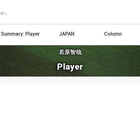
Summary:
Player
JAPAN
Column
若原智哉
Player