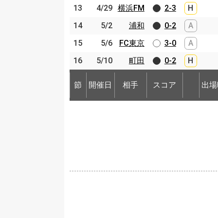
13
13
4/29
4/29
横浜FM
横浜FM
2-3
H
14
14
5/2
5/2
浦和
浦和
0-2
A
15
15
5/6
5/6
FC東京
FC東京
3-0
A
16
16
5/10
5/10
町田
町田
0-2
H
節
開催日
相手
スコア
出場
節
節
開催日
開催日
相手
相手
スコア
出場