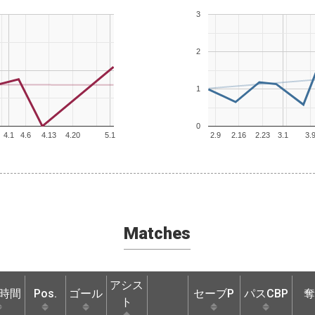
3
2
1
0
4.1
4.6
4.13
4.20
5.1
2.9
2.16
2.23
3.1
3.
Matches
アシス
時間
Pos.
ゴール
セーブP
パスCBP
奪
ト