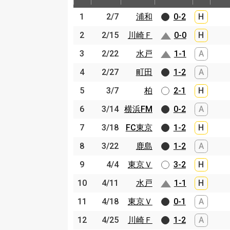
節
開催日
相手
スコア
出場
1
1
2/7
2/7
浦和
浦和
0-2
H
2
2
2/15
2/15
川崎Ｆ
川崎Ｆ
0-0
H
3
3
2/22
2/22
水戸
水戸
1-1
A
4
4
2/27
2/27
町田
町田
1-2
A
5
5
3/7
3/7
柏
柏
2-1
H
6
6
3/14
3/14
横浜FM
横浜FM
0-2
A
7
7
3/18
3/18
FC東京
FC東京
1-2
H
8
8
3/22
3/22
鹿島
鹿島
1-2
A
9
9
4/4
4/4
東京Ｖ
東京Ｖ
3-2
H
10
10
4/11
4/11
水戸
水戸
1-1
H
11
11
4/18
4/18
東京Ｖ
東京Ｖ
0-1
A
12
12
4/25
4/25
川崎Ｆ
川崎Ｆ
1-2
A