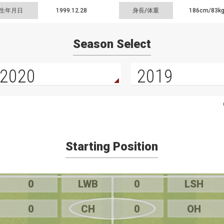
生年月日
1999.12.28
身長/体重
186cm/
83k
Season Select
2020
2019
Starting Position
0
LWB
0
LSH
0
CH
0
OH