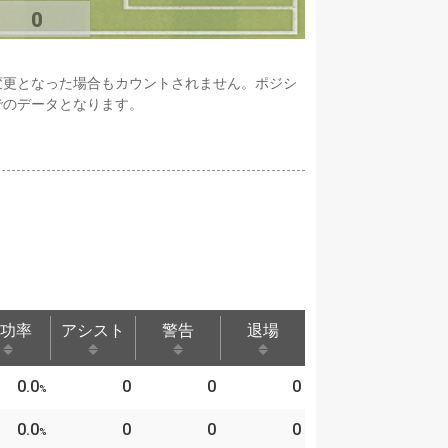
0
変更となった場合もカウントされません。ポジシ
でのデータとなります。
功率
アシスト
警告
退場
功率
アシスト
警告
退場
0.0
0
0
0
%
0.0
0
0
0
%