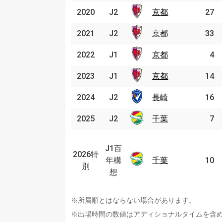
2020
2020
J2
J2
京都
京都
27
2021
2021
J2
J2
京都
京都
33
2022
2022
J1
J1
京都
京都
4
2023
2023
J1
J1
京都
京都
14
2024
2024
J2
J2
長崎
長崎
16
2025
2025
J2
J2
千葉
千葉
7
J1
百
J1百
2026特
2026
年
年構
千葉
千葉
10
特別
別
構
想
想
※所属順とはならない場合があります。
※出場時間の数値はアディショナルタイムを含