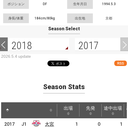
ポジション
DF
生年月日
1994.5.3
身長/体重
184cm/
80kg
出生地
京都
Season Select
2018
2017
2026.5.4 update
RSS
Season Stats
出場
先発
途中出場
出場
先発
途中出場
2017
2017
J1
J1
大宮
大宮
1
0
1