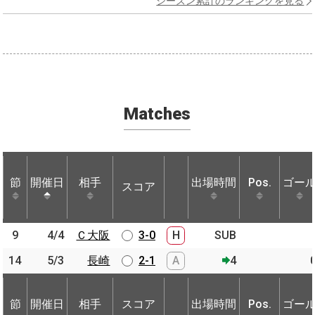
シーズン累計のランキングを見る
Matches
節
節
開催日
開催日
相手
相手
出場時間
Pos.
ゴー
スコア
節
開催日
相手
スコア
出場時間
Pos.
ゴー
9
9
4/4
4/4
Ｃ大阪
Ｃ大阪
3-0
H
SUB
14
14
5/3
5/3
長崎
長崎
2-1
A
4
節
開催日
相手
スコア
出場時間
Pos.
ゴー
節
節
開催日
開催日
相手
相手
スコア
出場時間
Pos.
ゴー