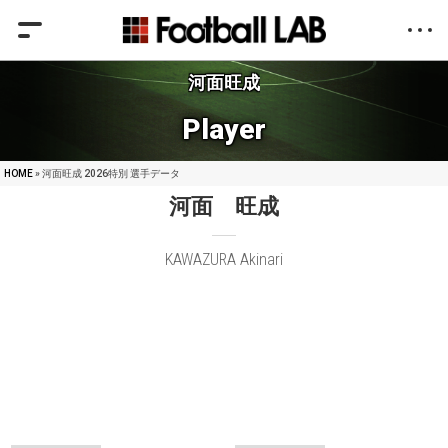
河面旺成
Player
HOME
» 河面旺成 2026特別 選手データ
河面 旺成
KAWAZURA Akinari