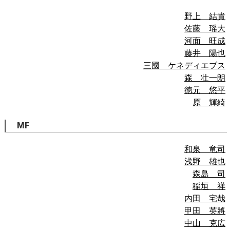
野上 結貴
佐藤 瑶大
河面 旺成
藤井 陽也
三國 ケネディエブス
森 壮一朗
徳元 悠平
原 輝綺
MF
和泉 竜司
浅野 雄也
森島 司
稲垣 祥
内田 宅哉
甲田 英將
中山 克広