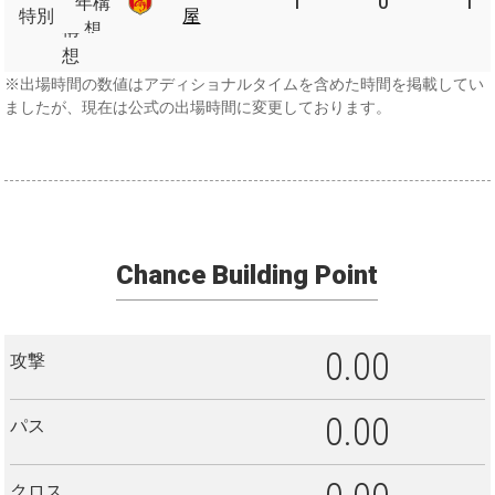
年
年構
1
0
1
特別
特別
屋
屋
構
想
※所属順とはならない場合があります。
想
※出場時間の数値はアディショナルタイムを含めた時間を掲載してい
ましたが、現在は公式の出場時間に変更しております。
Chance Building Point
0.00
攻撃
0.00
パス
クロス