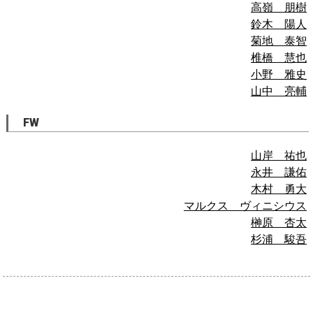
高嶺 朋樹
鈴木 陽人
菊地 泰智
椎橋 慧也
小野 雅史
山中 亮輔
FW
山岸 祐也
永井 謙佑
木村 勇大
マルクス ヴィニシウス
榊原 杏太
杉浦 駿吾