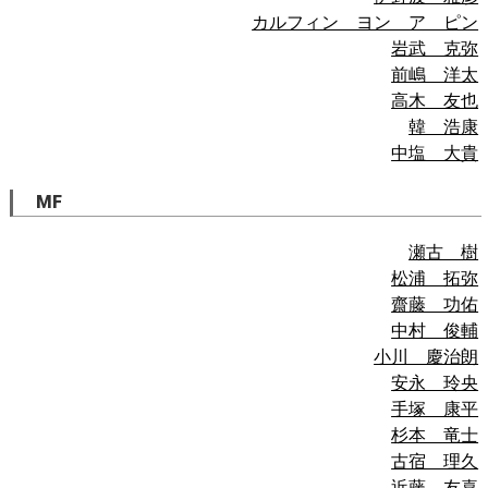
カルフィン ヨン ア ピン
岩武 克弥
前嶋 洋太
高木 友也
韓 浩康
中塩 大貴
MF
瀬古 樹
松浦 拓弥
齋藤 功佑
中村 俊輔
小川 慶治朗
安永 玲央
手塚 康平
杉本 竜士
古宿 理久
近藤 友喜