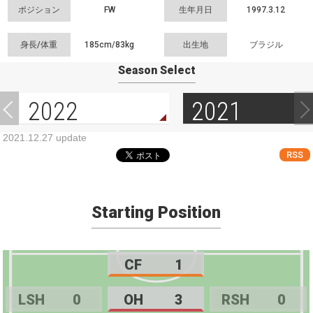
ポジション
FW
生年月日
1997.3.12
身長/体重
185cm/
83kg
出生地
ブラジル
Season Select
2022
2021
2021.12.27 update
RSS
Starting Position
CF
1
LSH
0
OH
3
RSH
0