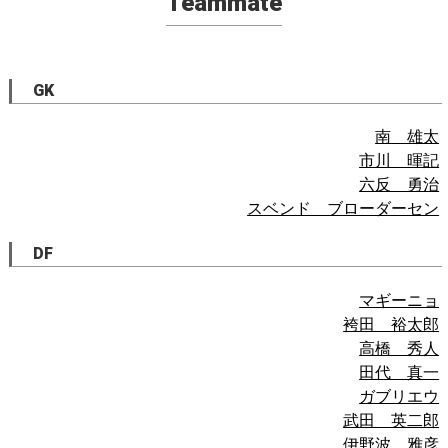
Teammate
GK
南 雄太
市川 暉記
六反 勇治
スベンド ブローダーセン
DF
マギーニョ
袴田 裕太郎
高橋 秀人
田代 真一
ガブリエウ
武田 英二郎
伊野波 雅彦