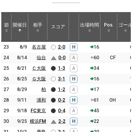
節
節
開催日
開催日
相手
相手
出場時間
Pos.
ゴー
スコア
節
開催日
相手
スコア
出場時間
Pos.
ゴー
23
23
8/9
8/9
名古屋
名古屋
2-0
H
16
24
24
8/14
8/14
仙台
仙台
0-0
A
60
CF
25
25
8/21
8/21
Ｃ大阪
Ｃ大阪
1-3
A
34
26
26
8/25
8/25
Ｇ大阪
Ｇ大阪
3-1
H
16
27
27
8/29
8/29
柏
柏
1-2
A
17
28
28
9/11
9/11
浦和
浦和
0-2
H
61
OH
29
29
9/18
9/18
FC東京
FC東京
0-4
A
45
30
30
9/25
9/25
横浜FM
横浜FM
2-2
H
22
31
31
10/2
10/2
鹿島
鹿島
2-1
A
20