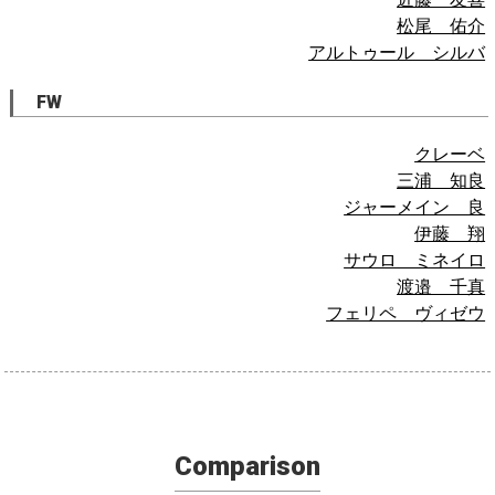
松尾 佑介
アルトゥール シルバ
FW
クレーベ
三浦 知良
ジャーメイン 良
伊藤 翔
サウロ ミネイロ
渡邉 千真
フェリペ ヴィゼウ
Comparison