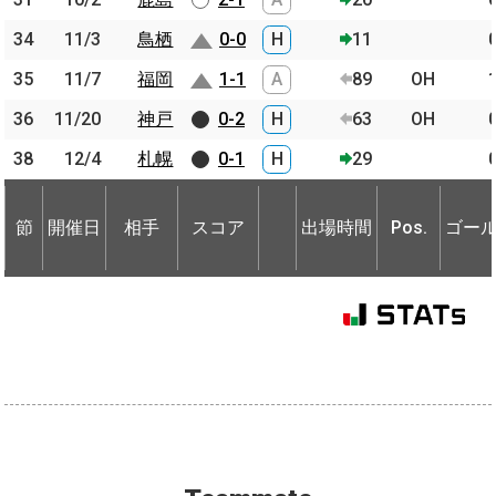
34
34
11/3
11/3
鳥栖
鳥栖
0-0
H
11
35
35
11/7
11/7
福岡
福岡
1-1
A
89
OH
36
36
11/20
11/20
神戸
神戸
0-2
H
63
OH
38
38
12/4
12/4
札幌
札幌
0-1
H
29
節
開催日
相手
スコア
出場時間
Pos.
ゴー
節
節
開催日
開催日
相手
相手
スコア
出場時間
Pos.
ゴー