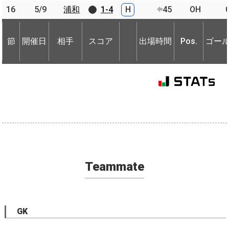
16
16
5/9
5/9
浦和
浦和
1-4
H
45
OH
節
開催日
相手
スコア
出場時間
Pos.
ゴー
節
節
開催日
開催日
相手
相手
スコア
出場時間
Pos.
ゴー
Teammate
GK