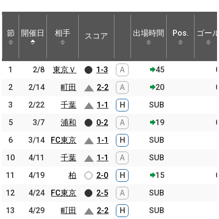
節
節
開催日
開催日
相手
相手
出場時間
Pos.
ゴー
スコア
節
開催日
相手
スコア
出場時間
Pos.
ゴー
1
1
2/8
2/8
東京Ｖ
東京Ｖ
1-3
A
45
2
2
2/14
2/14
町田
町田
2-2
A
20
3
3
2/22
2/22
千葉
千葉
1-1
H
SUB
5
5
3/7
3/7
浦和
浦和
0-2
A
19
6
6
3/14
3/14
FC東京
FC東京
1-1
H
SUB
10
10
4/11
4/11
千葉
千葉
1-1
A
SUB
11
11
4/19
4/19
柏
柏
2-0
H
15
12
12
4/24
4/24
FC東京
FC東京
2-5
A
SUB
13
13
4/29
4/29
町田
町田
2-2
H
SUB