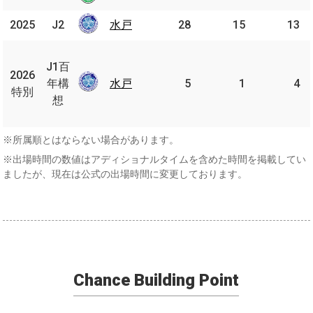
2025
2025
J2
J2
水戸
水戸
28
15
13
J1
百
J1百
2026
2026
年
年構
水戸
水戸
5
1
4
特別
特別
構
想
想
※所属順とはならない場合があります。
※出場時間の数値はアディショナルタイムを含めた時間を掲載してい
ましたが、現在は公式の出場時間に変更しております。
Chance Building Point