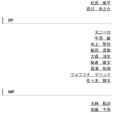
松原 修平
西川 幸之介
DF
ダニーロ
牛澤 健
井上 聖也
飯田 貴敬
大森 渚生
板倉 健太
真瀬 拓海
フォファナ マリック
佐々木 輝大
MF
大崎 航詩
加藤 千尋