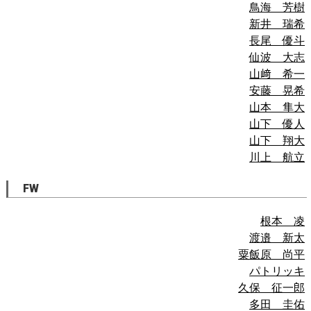
鳥海 芳樹
新井 瑞希
長尾 優斗
仙波 大志
山﨑 希一
安藤 晃希
山本 隼大
山下 優人
山下 翔大
川上 航立
FW
根本 凌
渡邉 新太
粟飯原 尚平
パトリッキ
久保 征一郎
多田 圭佑