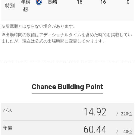
年
年構
長崎
長崎
16
16
0
特別
特別
構
想
想
※所属順とはならない場合があります。
※出場時間の数値はアディショナルタイムを含めた時間を掲載してい
ましたが、現在は公式の出場時間に変更しております。
Chance Building Point
14.92
パス
220位
60.44
守備
40位