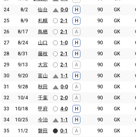
24
24
8/2
8/2
仙台
仙台
0-0
H
90
GK
25
25
8/9
8/9
札幌
札幌
2-1
H
90
GK
26
26
8/17
8/17
鳥栖
鳥栖
2-1
A
90
GK
27
27
8/24
8/24
山口
山口
1-0
H
90
GK
28
28
8/31
8/31
藤枝
藤枝
2-1
H
90
GK
29
29
9/13
9/13
大宮
大宮
2-1
A
90
GK
30
30
9/20
9/20
富山
富山
1-1
H
90
GK
31
31
9/28
9/28
秋田
秋田
0-0
A
90
GK
32
32
10/4
10/4
千葉
千葉
2-0
A
90
GK
33
33
10/18
10/18
甲府
甲府
4-0
H
90
GK
34
34
10/25
10/25
今治
今治
1-1
H
90
GK
35
35
11/2
11/2
磐田
磐田
0-1
A
90
GK