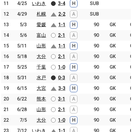
11
11
4/25
4/25
いわき
いわき
3-4
H
SUB
12
12
4/29
4/29
札幌
札幌
2-2
A
SUB
13
13
5/3
5/3
愛媛
愛媛
1-1
H
90
GK
14
14
5/6
5/6
富山
富山
2-1
A
90
GK
15
15
5/11
5/11
山形
山形
1-1
H
90
GK
16
16
5/18
5/18
大分
大分
2-1
A
90
GK
17
17
5/25
5/25
千葉
千葉
1-0
H
90
GK
18
18
5/31
5/31
水戸
水戸
0-3
A
90
GK
19
19
6/15
6/15
大宮
大宮
3-3
H
90
GK
20
20
6/22
6/22
熊本
熊本
3-1
A
90
GK
21
21
6/28
6/28
山形
山形
2-1
A
90
GK
22
22
7/5
7/5
大分
大分
1-0
H
90
GK
23
23
7/12
7/12
いわき
いわき
1-1
A
90
GK