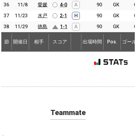
36
36
11/8
11/8
愛媛
愛媛
4-0
A
90
GK
37
37
11/23
11/23
水戸
水戸
2-1
H
90
GK
38
38
11/29
11/29
徳島
徳島
1-1
A
90
GK
節
開催日
相手
スコア
出場時間
Pos.
ゴー
節
節
開催日
開催日
相手
相手
スコア
出場時間
Pos.
ゴー
Teammate