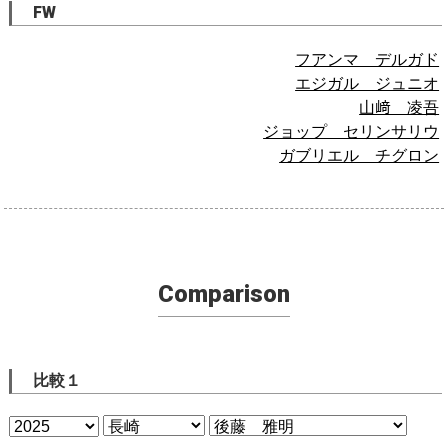
FW
フアンマ デルガド
エジガル ジュニオ
山﨑 凌吾
ジョップ セリンサリウ
ガブリエル チグロン
Comparison
比較１