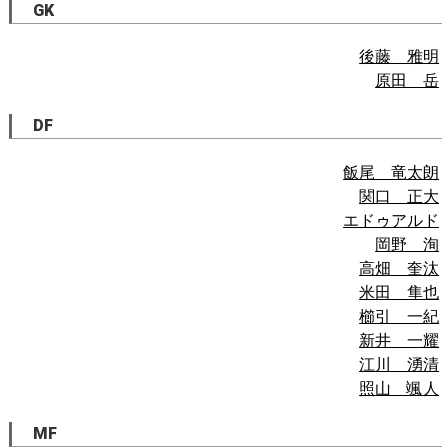
GK
後藤 雅明
原田 岳
DF
飯尾 竜太朗
関口 正大
エドゥアルド
岡野 洵
高畑 奎汰
米田 隼也
櫛引 一紀
新井 一耀
江川 湧清
照山 颯人
MF