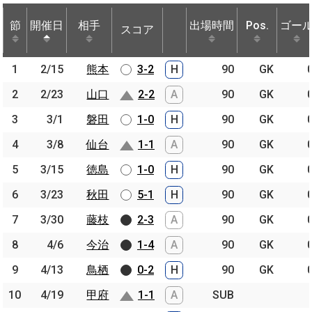
節
節
開催日
開催日
相手
相手
出場時間
Pos.
ゴー
スコア
節
開催日
相手
スコア
出場時間
Pos.
ゴー
1
1
2/15
2/15
熊本
熊本
3-2
H
90
GK
2
2
2/23
2/23
山口
山口
2-2
A
90
GK
3
3
3/1
3/1
磐田
磐田
1-0
H
90
GK
4
4
3/8
3/8
仙台
仙台
1-1
A
90
GK
5
5
3/15
3/15
徳島
徳島
1-0
H
90
GK
6
6
3/23
3/23
秋田
秋田
5-1
H
90
GK
7
7
3/30
3/30
藤枝
藤枝
2-3
A
90
GK
8
8
4/6
4/6
今治
今治
1-4
A
90
GK
9
9
4/13
4/13
鳥栖
鳥栖
0-2
H
90
GK
10
10
4/19
4/19
甲府
甲府
1-1
A
SUB