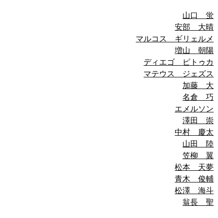
山口 蛍
安部 大晴
マルコス ギリェルメ
増山 朝陽
ディエゴ ピトゥカ
マテウス ジェズス
加藤 大
名倉 巧
エメルソン
澤田 崇
中村 慶太
山田 陸
笠柳 翼
松本 天夢
青木 俊輔
松澤 海斗
翁長 聖