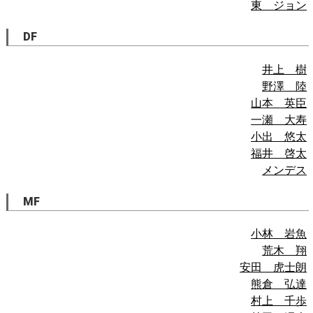
東 ジョン
DF
井上 樹
野澤 陸
山本 英臣
一瀬 大寿
小出 悠太
福井 啓太
メンデス
MF
小林 岩魚
荒木 翔
安田 虎士朗
熊倉 弘達
村上 千歩