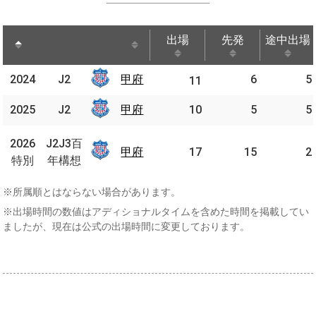
出場
先発
途中出場
出場
先発
途中出場
2024
2024
J2
J2
甲府
甲府
6
5
11
2025
2025
J2
J2
甲府
甲府
10
5
5
J2J3
2026
2026
J2J3百
百年
甲府
甲府
17
15
2
特別
特別
年構想
構想
※所属順とはならない場合があります。
※出場時間の数値はアディショナルタイムを含めた時間を掲載してい
ましたが、現在は公式の出場時間に変更しております。