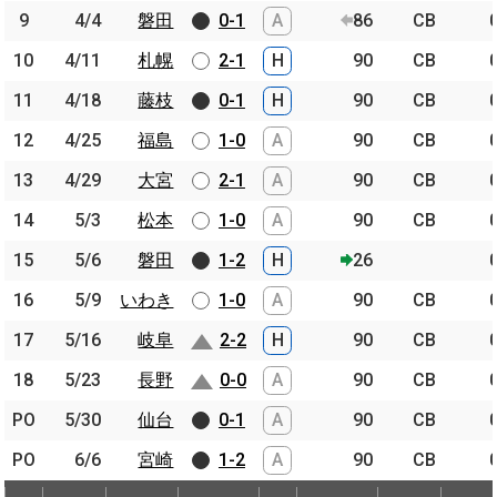
9
9
4/4
4/4
磐田
磐田
0-1
A
86
CB
10
10
4/11
4/11
札幌
札幌
2-1
H
90
CB
11
11
4/18
4/18
藤枝
藤枝
0-1
H
90
CB
12
12
4/25
4/25
福島
福島
1-0
A
90
CB
13
13
4/29
4/29
大宮
大宮
2-1
A
90
CB
14
14
5/3
5/3
松本
松本
1-0
A
90
CB
15
15
5/6
5/6
磐田
磐田
1-2
H
26
16
16
5/9
5/9
いわき
いわき
1-0
A
90
CB
17
17
5/16
5/16
岐阜
岐阜
2-2
H
90
CB
18
18
5/23
5/23
長野
長野
0-0
A
90
CB
PO
PO
5/30
5/30
仙台
仙台
0-1
A
90
CB
PO
PO
6/6
6/6
宮崎
宮崎
1-2
A
90
CB
節
開催日
相手
スコア
出場時間
Pos.
ゴー