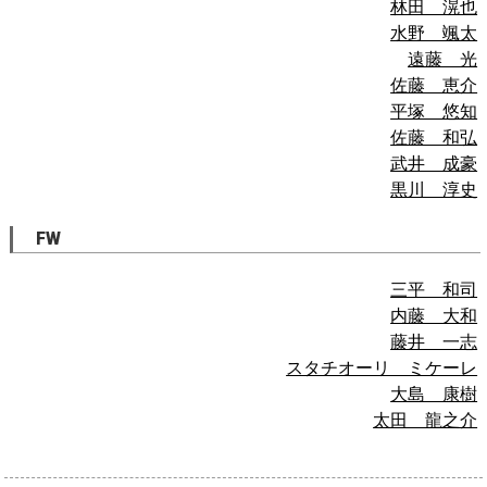
林田 滉也
水野 颯太
遠藤 光
佐藤 恵介
平塚 悠知
佐藤 和弘
武井 成豪
黒川 淳史
FW
三平 和司
内藤 大和
藤井 一志
スタチオーリ ミケーレ
大島 康樹
太田 龍之介