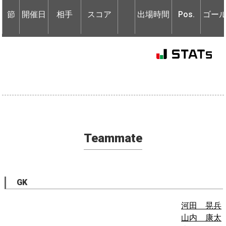
節
節
開催日
開催日
相手
相手
スコア
出場時間
Pos.
ゴー
Teammate
GK
河田 晃兵
山内 康太