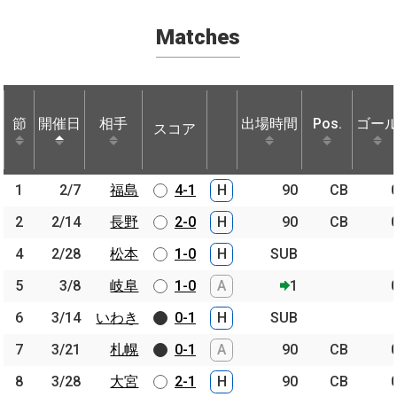
Matches
節
節
開催日
開催日
相手
相手
出場時間
Pos.
ゴー
スコア
節
開催日
相手
スコア
出場時間
Pos.
ゴー
1
1
2/7
2/7
福島
福島
4-1
H
90
CB
2
2
2/14
2/14
長野
長野
2-0
H
90
CB
4
4
2/28
2/28
松本
松本
1-0
H
SUB
5
5
3/8
3/8
岐阜
岐阜
1-0
A
1
6
6
3/14
3/14
いわき
いわき
0-1
H
SUB
7
7
3/21
3/21
札幌
札幌
0-1
A
90
CB
8
8
3/28
3/28
大宮
大宮
2-1
H
90
CB