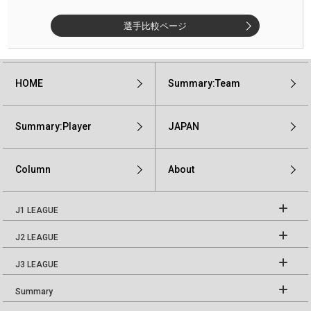
選手比較ページ
HOME
Summary:Team
Summary:Player
JAPAN
Column
About
J1 LEAGUE
J2 LEAGUE
J3 LEAGUE
Summary