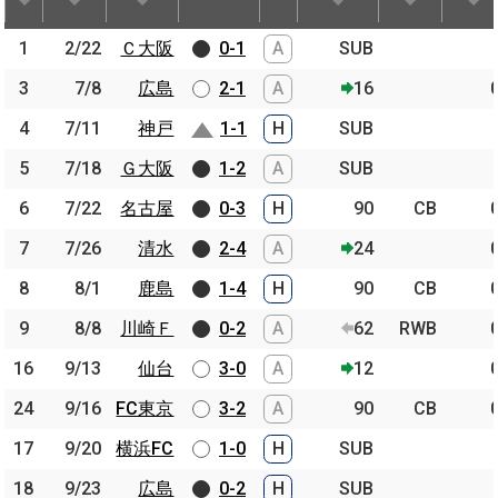
節
開催日
相手
スコア
出場時間
Pos.
ゴー
1
1
2/22
2/22
Ｃ大阪
Ｃ大阪
0-1
A
SUB
3
3
7/8
7/8
広島
広島
2-1
A
16
4
4
7/11
7/11
神戸
神戸
1-1
H
SUB
5
5
7/18
7/18
Ｇ大阪
Ｇ大阪
1-2
A
SUB
6
6
7/22
7/22
名古屋
名古屋
0-3
H
90
CB
7
7
7/26
7/26
清水
清水
2-4
A
24
8
8
8/1
8/1
鹿島
鹿島
1-4
H
90
CB
9
9
8/8
8/8
川崎Ｆ
川崎Ｆ
0-2
A
62
RWB
16
16
9/13
9/13
仙台
仙台
3-0
A
12
24
24
9/16
9/16
FC東京
FC東京
3-2
A
90
CB
17
17
9/20
9/20
横浜FC
横浜FC
1-0
H
SUB
18
18
9/23
9/23
広島
広島
0-2
H
SUB