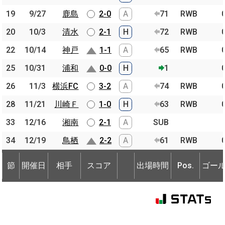
19
19
9/27
9/27
鹿島
鹿島
2-0
A
71
RWB
20
20
10/3
10/3
清水
清水
2-1
H
72
RWB
22
22
10/14
10/14
神戸
神戸
1-1
A
65
RWB
25
25
10/31
10/31
浦和
浦和
0-0
H
1
26
26
11/3
11/3
横浜FC
横浜FC
3-2
A
74
RWB
28
28
11/21
11/21
川崎Ｆ
川崎Ｆ
1-0
H
63
RWB
33
33
12/16
12/16
湘南
湘南
2-1
A
SUB
34
34
12/19
12/19
鳥栖
鳥栖
2-2
A
61
RWB
節
開催日
相手
スコア
出場時間
Pos.
ゴー
節
節
開催日
開催日
相手
相手
スコア
出場時間
Pos.
ゴー