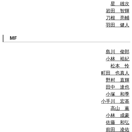
星 雄次
岩田 智輝
刀根 亮輔
羽田 健人
MF
島川 俊郎
小林 裕紀
松本 怜
町田 也真人
野村 直輝
田中 達也
小塚 和季
小手川 宏基
高山 薫
小林 成豪
佐藤 和弘
前田 凌佑