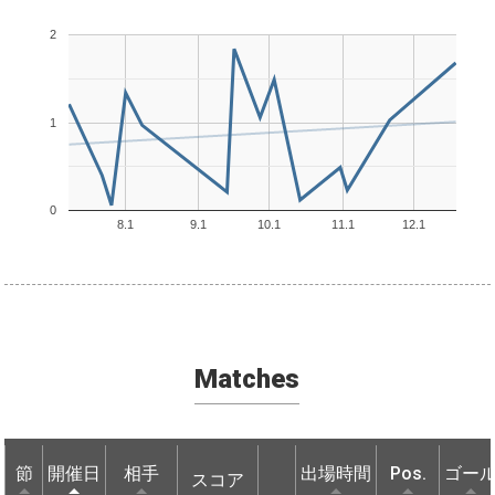
2
1
0
8.1
9.1
10.1
11.1
12.1
Matches
節
節
開催日
開催日
相手
相手
出場時間
Pos.
ゴー
スコア