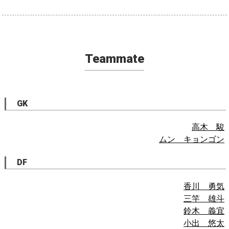
Teammate
GK
高木 駿
ムン キョンゴン
DF
香川 勇気
三竿 雄斗
鈴木 義宜
小出 悠太