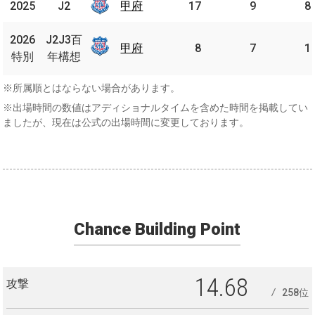
2025
2025
J2
J2
甲府
甲府
17
9
8
J2J3
2026
2026
J2J3百
百年
甲府
甲府
8
7
1
特別
特別
年構想
構想
※所属順とはならない場合があります。
※出場時間の数値はアディショナルタイムを含めた時間を掲載してい
ましたが、現在は公式の出場時間に変更しております。
Chance Building Point
14.68
攻撃
258位