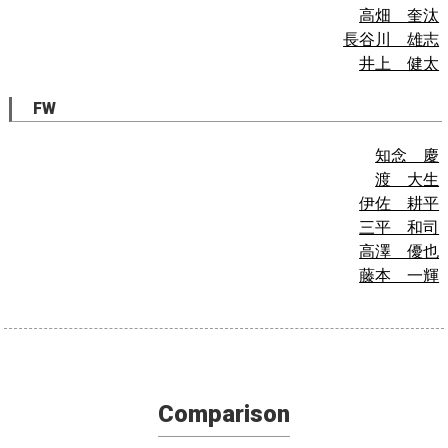
高畑 奎汰
長谷川 雄志
井上 健太
FW
知念 慶
渡 大生
伊佐 耕平
三平 和司
高澤 優也
藤本 一輝
Comparison