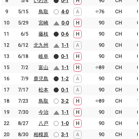
8
8
5/4
5/4
いわき
いわき
0-1
H
90
CH
9
9
5/15
5/15
鳥取
鳥取
4-0
A
76
CH
10
10
5/29
5/29
宮崎
宮崎
0-0
H
90
CH
11
11
6/5
6/5
藤枝
藤枝
0-6
H
90
CH
12
12
6/12
6/12
北九州
北九州
1-1
A
90
CH
13
13
6/18
6/18
岐阜
岐阜
0-1
H
90
CH
15
15
7/2
7/2
富山
富山
1-1
H
89
CH
16
16
7/9
7/9
鹿児島
鹿児島
1-2
A
90
CH
17
17
7/17
7/17
松本
松本
0-1
A
90
CH
18
18
7/23
7/23
鳥取
鳥取
3-2
H
89
CH
19
19
7/30
7/30
今治
今治
1-1
H
90
CH
22
22
8/27
8/27
八戸
八戸
1-0
H
90
CH
20
20
8/30
8/30
相模原
相模原
3-1
A
90
CH