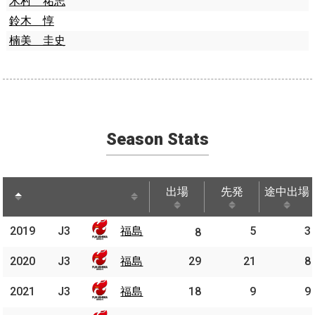
木村 祐志
鈴木 惇
楠美 圭史
Season Stats
出場
先発
途中出場
出場
先発
途中出場
2019
2019
J3
J3
福島
福島
5
3
8
2020
2020
J3
J3
福島
福島
29
21
8
2021
2021
J3
J3
福島
福島
18
9
9