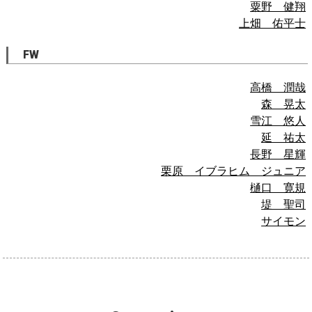
粟野 健翔
上畑 佑平士
FW
高橋 潤哉
森 晃太
雪江 悠人
延 祐太
長野 星輝
栗原 イブラヒム ジュニア
樋口 寛規
堤 聖司
サイモン