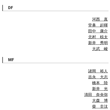
DF
河西 真
堂鼻 起暉
田中 康介
北村 椋太
新井 秀明
大武 峻
MF
諸岡 裕人
吉永 大志
橋本 陸
新井 光
清田 奈央弥
大森 博
柴 圭汰