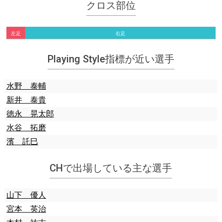
クロス部位
左足
右足
Playing Style指標が近い選手
水野 泰輔
新井 泰貴
徳永 晃太郎
水谷 拓磨
濱 託巳
CHで出場している主な選手
山下 優人
宮本 英治