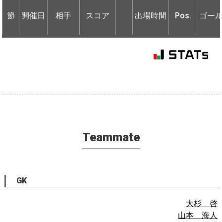
節
節
開催日
開催日
相手
相手
スコア
出場時間
Pos.
ゴー
Teammate
GK
大杉 啓
山本 海人