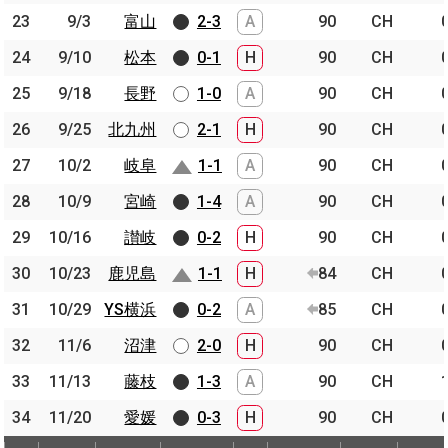
23
23
9/3
9/3
富山
富山
2-3
A
90
CH
24
24
9/10
9/10
松本
松本
0-1
H
90
CH
25
25
9/18
9/18
長野
長野
1-0
A
90
CH
26
26
9/25
9/25
北九州
北九州
2-1
H
90
CH
27
27
10/2
10/2
岐阜
岐阜
1-1
A
90
CH
28
28
10/9
10/9
宮崎
宮崎
1-4
A
90
CH
29
29
10/16
10/16
讃岐
讃岐
0-2
H
90
CH
30
30
10/23
10/23
鹿児島
鹿児島
1-1
H
84
CH
31
31
10/29
10/29
YS横浜
YS横浜
0-2
A
85
CH
32
32
11/6
11/6
沼津
沼津
2-0
H
90
CH
33
33
11/13
11/13
藤枝
藤枝
1-3
A
90
CH
34
34
11/20
11/20
愛媛
愛媛
0-3
H
90
CH
節
開催日
相手
スコア
出場時間
Pos.
ゴー