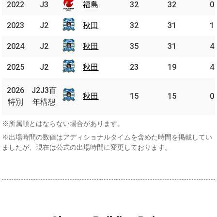
2022
2022
J3
J3
福島
福島
32
32
0
2023
2023
J2
J2
秋田
秋田
32
31
1
2024
2024
J2
J2
秋田
秋田
35
31
4
2025
2025
J2
J2
秋田
秋田
23
19
4
J2J3
2026
2026
J2J3百
百年
秋田
秋田
15
15
0
特別
特別
年構想
構想
※所属順とはならない場合があります。
※出場時間の数値はアディショナルタイムを含めた時間を掲載してい
ましたが、現在は公式の出場時間に変更しております。