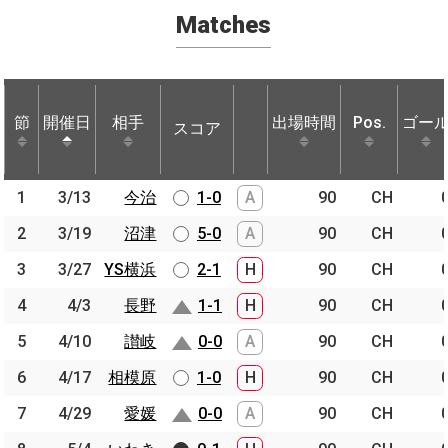
Matches
節
節
開催日
開催日
相手
相手
出場時間
Pos.
ゴー
スコア
節
開催日
相手
スコア
出場時間
Pos.
ゴー
1
1
3/13
3/13
今治
今治
1-0
A
90
CH
2
2
3/19
3/19
沼津
沼津
5-0
A
90
CH
3
3
3/27
3/27
YS横浜
YS横浜
2-1
H
90
CH
4
4
4/3
4/3
長野
長野
1-1
H
90
CH
5
5
4/10
4/10
讃岐
讃岐
0-0
A
90
CH
6
6
4/17
4/17
相模原
相模原
1-0
H
90
CH
7
7
4/29
4/29
愛媛
愛媛
0-0
A
90
CH