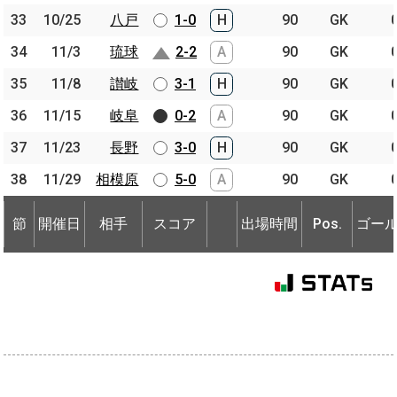
33
33
10/25
10/25
八戸
八戸
1-0
H
90
GK
34
34
11/3
11/3
琉球
琉球
2-2
A
90
GK
35
35
11/8
11/8
讃岐
讃岐
3-1
H
90
GK
36
36
11/15
11/15
岐阜
岐阜
0-2
A
90
GK
37
37
11/23
11/23
長野
長野
3-0
H
90
GK
38
38
11/29
11/29
相模原
相模原
5-0
A
90
GK
節
開催日
相手
スコア
出場時間
Pos.
ゴー
節
節
開催日
開催日
相手
相手
スコア
出場時間
Pos.
ゴー