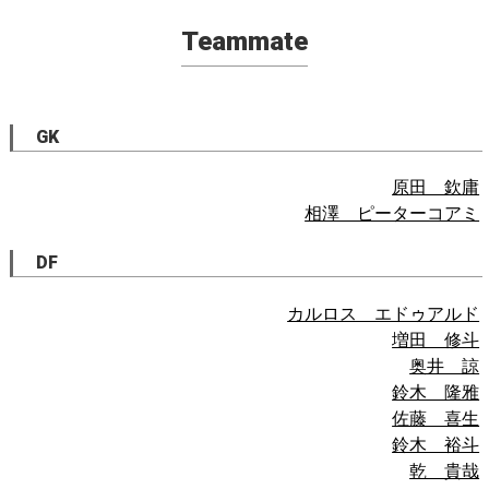
Teammate
GK
原田 欽庸
相澤 ピーターコアミ
DF
カルロス エドゥアルド
増田 修斗
奥井 諒
鈴木 隆雅
佐藤 喜生
鈴木 裕斗
乾 貴哉