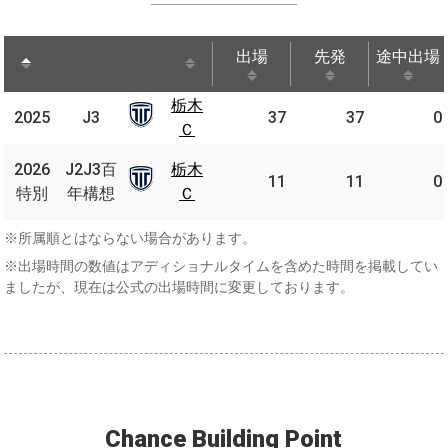
出場
先発
途中出場
出場
先発
途中出場
栃木
栃木
2025
2025
J3
J3
37
37
0
Ｃ
Ｃ
J2J3
2026
2026
J2J3百
栃木
栃木
百年
11
11
0
特別
特別
年構想
Ｃ
Ｃ
構想
※所属順とはならない場合があります。
※出場時間の数値はアディショナルタイムを含めた時間を掲載してい
ましたが、現在は公式の出場時間に変更しております。
Chance Building Point