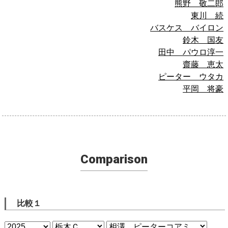
熊野 敬二郎
東川 続
バスケス バイロン
鈴木 国友
田中 パウロ淳一
齋藤 恵太
ピーター ウタカ
平岡 将豪
Comparison
比較１