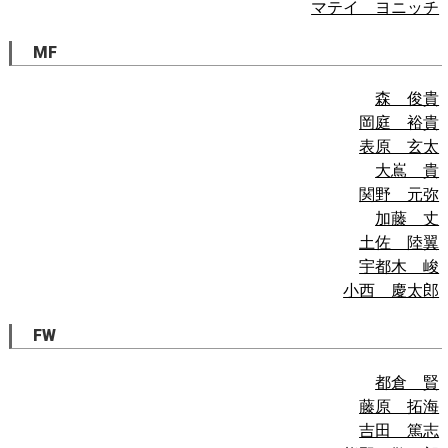
マテイ ヨニッチ
MF
森 俊貴
岡庭 裕貴
表原 玄太
大嶌 貴
関野 元弥
加藤 丈
土佐 陸翼
宇都木 峻
小西 慶太郎
FW
都倉 賢
藤原 拓海
吉田 篤志