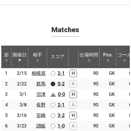
Matches
節
節
開催日
開催日
相手
相手
出場時間
Pos.
ゴー
スコア
節
開催日
相手
スコア
出場時間
Pos.
ゴー
1
1
2/15
2/15
相模原
相模原
2-1
H
90
GK
2
2
2/22
2/22
群馬
群馬
0-2
A
90
GK
3
3
3/1
3/1
沼津
沼津
0-0
H
90
GK
4
4
3/8
3/8
長野
長野
2-1
A
90
GK
5
5
3/16
3/16
宮崎
宮崎
3-2
H
90
GK
6
6
3/23
3/23
讃岐
讃岐
1-0
A
90
GK