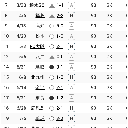
7
7
3/30
3/30
栃木SC
栃木SC
1-1
A
90
GK
8
8
4/6
4/6
福島
福島
2-2
H
90
GK
9
9
4/13
4/13
高知
高知
5-0
A
90
GK
10
10
4/20
4/20
松本
松本
1-0
A
90
GK
11
11
5/3
5/3
FC大阪
FC大阪
2-1
H
90
GK
12
12
5/6
5/6
八戸
八戸
0-0
A
90
GK
14
14
5/31
5/31
鳥取
鳥取
0-1
A
90
GK
15
15
6/8
6/8
北九州
北九州
1-0
H
90
GK
16
16
6/14
6/14
金沢
金沢
2-1
A
90
GK
17
17
6/21
6/21
奈良
奈良
1-2
A
90
GK
18
18
6/28
6/28
鹿児島
鹿児島
2-1
H
90
GK
19
19
7/5
7/5
琉球
琉球
3-2
H
90
GK