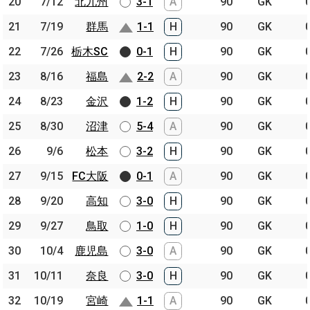
20
20
7/12
7/12
北九州
北九州
3-1
A
90
GK
21
21
7/19
7/19
群馬
群馬
1-1
H
90
GK
22
22
7/26
7/26
栃木SC
栃木SC
0-1
H
90
GK
23
23
8/16
8/16
福島
福島
2-2
A
90
GK
24
24
8/23
8/23
金沢
金沢
1-2
H
90
GK
25
25
8/30
8/30
沼津
沼津
5-4
A
90
GK
26
26
9/6
9/6
松本
松本
3-2
H
90
GK
27
27
9/15
9/15
FC大阪
FC大阪
0-1
A
90
GK
28
28
9/20
9/20
高知
高知
3-0
H
90
GK
29
29
9/27
9/27
鳥取
鳥取
1-0
H
90
GK
30
30
10/4
10/4
鹿児島
鹿児島
3-0
A
90
GK
31
31
10/11
10/11
奈良
奈良
3-0
H
90
GK
32
32
10/19
10/19
宮崎
宮崎
1-1
A
90
GK