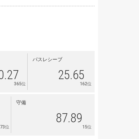
パスレシーブ
0.27
25.65
365位
162位
守備
6
87.89
73位
15位