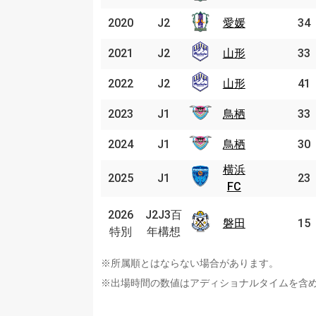
2020
2020
J2
J2
愛媛
愛媛
34
2021
2021
J2
J2
山形
山形
33
2022
2022
J2
J2
山形
山形
41
2023
2023
J1
J1
鳥栖
鳥栖
33
2024
2024
J1
J1
鳥栖
鳥栖
30
横浜
横浜
2025
2025
J1
J1
23
FC
FC
J2J3
2026
2026
J2J3百
百年
磐田
磐田
15
特別
特別
年構想
構想
※所属順とはならない場合があります。
※出場時間の数値はアディショナルタイムを含