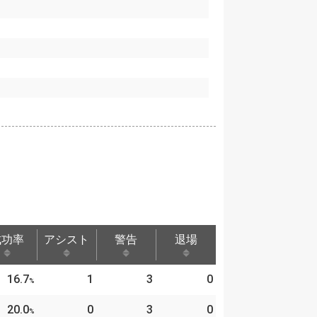
成功率
アシスト
警告
退場
成功率
アシスト
警告
退場
16.7
1
3
0
%
20.0
0
3
0
%