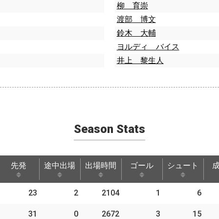
柳 育崇
渡部 博文
鈴木 大輔
ヨルディ バイス
井上 黎生人
Season Stats
先発
途中出場
出場時間
ゴール
シュート
先発
途中出場
出場時間
ゴール
シュート
23
2
2104
1
6
31
0
2672
3
15