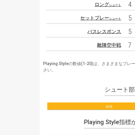
4
ロング
シュート
5
セットプレー
シュート
5
パスレスポンス
7
敵陣空中戦
Playing Styleの数値(1-20)は、さ
さい。
シュート部
頭,他
Playing Style