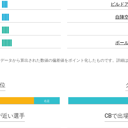
ビルド
自陣
ボー
まざまなプレーデータから算出された数値の偏差値をポイント化したものです。詳細
位
右足
指標が近い選手
CBで出