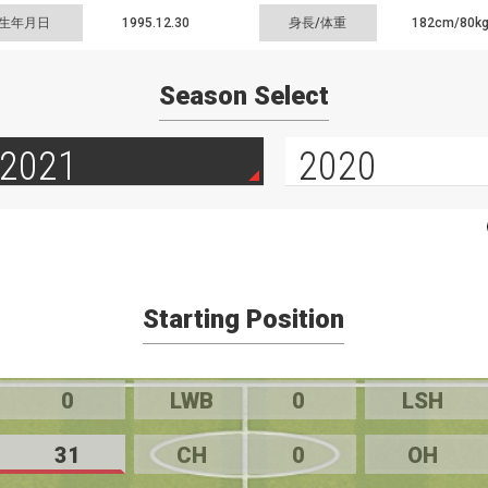
生年月日
1995.12.30
身長/体重
182cm/
80k
Season Select
2021
2020
Starting Position
0
LWB
0
LSH
31
CH
0
OH