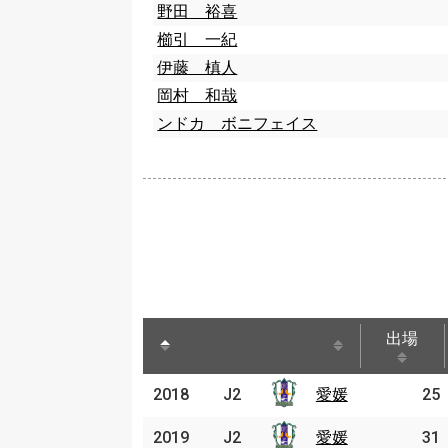
野田 裕喜
櫛引 一紀
伊藤 槙人
岡村 和哉
ンドカ ボニフェイス
出場
出場
2018
2018
J2
J2
愛媛
愛媛
25
2019
2019
J2
J2
愛媛
愛媛
31