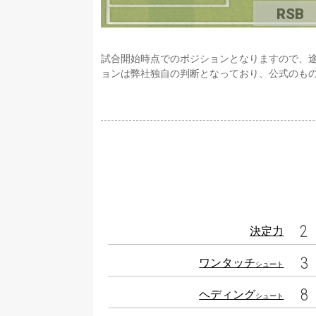
RSB
試合開始時点でのポジションとなりますので、
ョンは弊社独自の判断となっており、公式のも
2
決定力
3
ワンタッチ
シュート
8
ヘディング
シュート