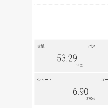
攻撃
パス
53.29
63位
シュート
ゴ
6.90
270位