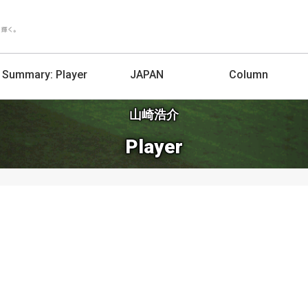
Summary:
Player
JAPAN
Column
山崎浩介
Player