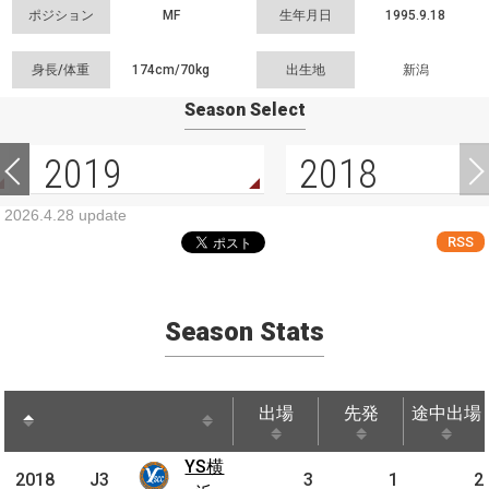
ポジション
MF
生年月日
1995.9.18
身長/体重
174cm/
70kg
出生地
新潟
Season Select
2019
2018
2026.4.28 update
RSS
Season Stats
出場
先発
途中出場
出場
先発
途中出場
YS横
YS
2018
2018
J3
J3
3
1
2