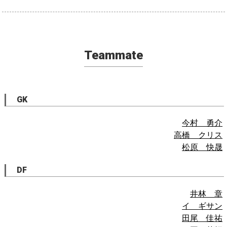
Teammate
GK
今村 勇介
高橋 クリス
松原 快晟
DF
井林 章
イ ギサン
田尾 佳祐