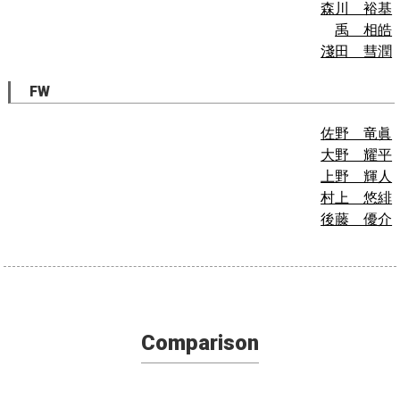
森川 裕基
禹 相皓
淺田 彗潤
FW
佐野 竜眞
大野 耀平
上野 輝人
村上 悠緋
後藤 優介
Comparison