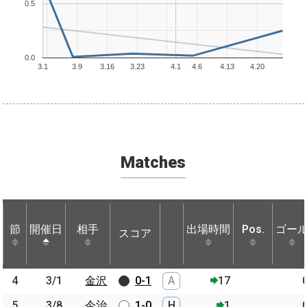
0.5
0.0
3.1
3.9
3.16
3.23
4.1
4.6
4.13
4.20
Matches
節
節
開催日
開催日
相手
相手
出場時間
Pos.
ゴー
スコア
節
開催日
相手
スコア
出場時間
Pos.
ゴー
4
4
3/1
3/1
金沢
金沢
0-1
A
17
5
5
3/8
3/8
今治
今治
1-0
H
1