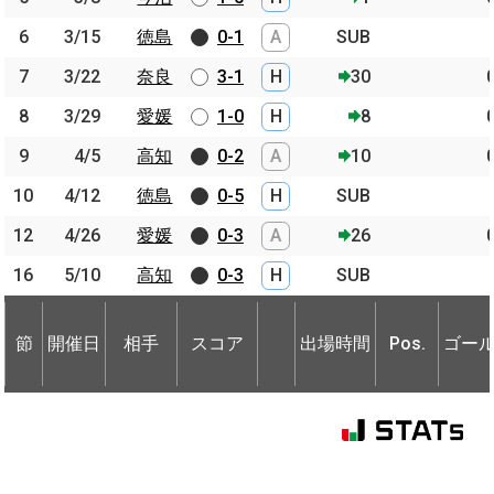
6
6
3/15
3/15
徳島
徳島
0-1
A
SUB
7
7
3/22
3/22
奈良
奈良
3-1
H
30
8
8
3/29
3/29
愛媛
愛媛
1-0
H
8
9
9
4/5
4/5
高知
高知
0-2
A
10
10
10
4/12
4/12
徳島
徳島
0-5
H
SUB
12
12
4/26
4/26
愛媛
愛媛
0-3
A
26
16
16
5/10
5/10
高知
高知
0-3
H
SUB
節
開催日
相手
スコア
出場時間
Pos.
ゴー
節
節
開催日
開催日
相手
相手
スコア
出場時間
Pos.
ゴー