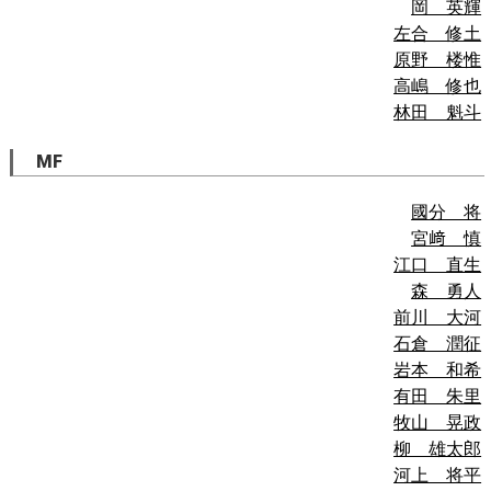
岡 英輝
左合 修土
原野 楼惟
高嶋 修也
林田 魁斗
MF
國分 将
宮﨑 慎
江口 直生
森 勇人
前川 大河
石倉 潤征
岩本 和希
有田 朱里
牧山 晃政
柳 雄太郎
河上 将平