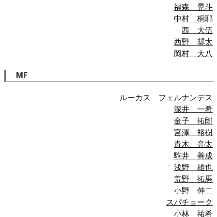
福森 晃斗
中村 桐耶
西 大伍
西野 奨太
岡村 大八
MF
ルーカス フェルナンデス
深井 一希
金子 拓郎
宮澤 裕樹
青木 亮太
駒井 善成
浅野 雄也
荒野 拓馬
小野 伸二
スパチョーク
小林 祐希