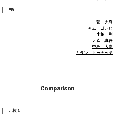
FW
菅 大輝
キム ゴンヒ
小柏 剛
大森 真吾
中島 大嘉
ミラン トゥチッチ
Comparison
比較１