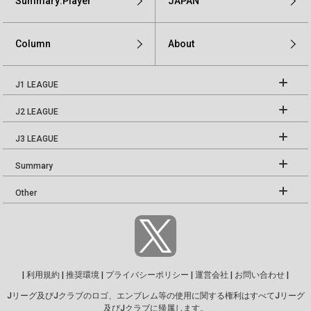
Summary:Player
JAPAN
Column
About
J1 LEAGUE
J2 LEAGUE
J3 LEAGUE
Summary
Other
|
利用規約
|
推奨環境
|
プライバシーポリシー
|
運営会社
|
お問い合わせ
|
Jリーグ及びJクラブのロゴ、エンブレム等の使用に関する権利はすべてJリーグ
及びJクラブに帰属します。