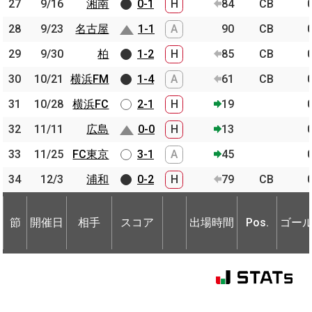
27
27
9/16
9/16
湘南
湘南
0-1
H
84
CB
28
28
9/23
9/23
名古屋
名古屋
1-1
A
90
CB
29
29
9/30
9/30
柏
柏
1-2
H
85
CB
30
30
10/21
10/21
横浜FM
横浜FM
1-4
A
61
CB
31
31
10/28
10/28
横浜FC
横浜FC
2-1
H
19
32
32
11/11
11/11
広島
広島
0-0
H
13
33
33
11/25
11/25
FC東京
FC東京
3-1
A
45
34
34
12/3
12/3
浦和
浦和
0-2
H
79
CB
節
開催日
相手
スコア
出場時間
Pos.
ゴー
節
節
開催日
開催日
相手
相手
スコア
出場時間
Pos.
ゴー