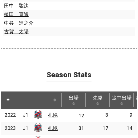
田中 駿汰
植田 直通
中谷 進之介
古賀 太陽
Season Stats
出場
先発
途中出場
出場
先発
途中出場
2022
2022
J1
札幌
札幌
3
9
J1
12
2023
2023
J1
J1
札幌
札幌
31
17
14