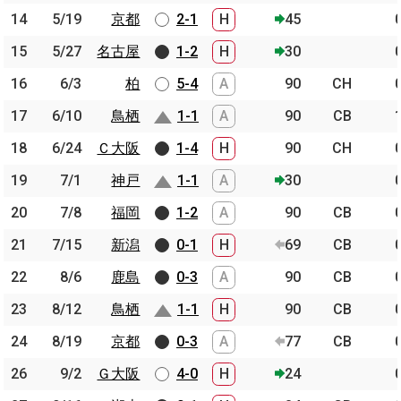
14
14
5/19
5/19
京都
京都
2-1
H
45
15
15
5/27
5/27
名古屋
名古屋
1-2
H
30
16
16
6/3
6/3
柏
柏
5-4
A
90
CH
17
17
6/10
6/10
鳥栖
鳥栖
1-1
A
90
CB
18
18
6/24
6/24
Ｃ大阪
Ｃ大阪
1-4
H
90
CH
19
19
7/1
7/1
神戸
神戸
1-1
A
30
20
20
7/8
7/8
福岡
福岡
1-2
A
90
CB
21
21
7/15
7/15
新潟
新潟
0-1
H
69
CB
22
22
8/6
8/6
鹿島
鹿島
0-3
A
90
CB
23
23
8/12
8/12
鳥栖
鳥栖
1-1
H
90
CB
24
24
8/19
8/19
京都
京都
0-3
A
77
CB
26
26
9/2
9/2
Ｇ大阪
Ｇ大阪
4-0
H
24