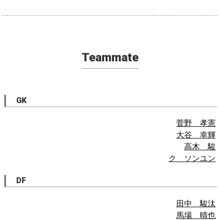
Teammate
GK
菅野 孝憲
大谷 幸輝
高木 駿
ク ソンユン
DF
田中 駿汰
馬場 晴也