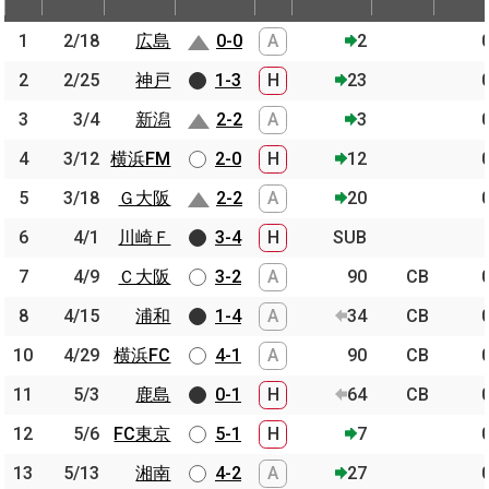
節
開催日
相手
スコア
出場時間
Pos.
ゴー
1
1
2/18
2/18
広島
広島
0-0
A
2
2
2
2/25
2/25
神戸
神戸
1-3
H
23
3
3
3/4
3/4
新潟
新潟
2-2
A
3
4
4
3/12
3/12
横浜FM
横浜FM
2-0
H
12
5
5
3/18
3/18
Ｇ大阪
Ｇ大阪
2-2
A
20
6
6
4/1
4/1
川崎Ｆ
川崎Ｆ
3-4
H
SUB
7
7
4/9
4/9
Ｃ大阪
Ｃ大阪
3-2
A
90
CB
8
8
4/15
4/15
浦和
浦和
1-4
A
34
CB
10
10
4/29
4/29
横浜FC
横浜FC
4-1
A
90
CB
11
11
5/3
5/3
鹿島
鹿島
0-1
H
64
CB
12
12
5/6
5/6
FC東京
FC東京
5-1
H
7
13
13
5/13
5/13
湘南
湘南
4-2
A
27