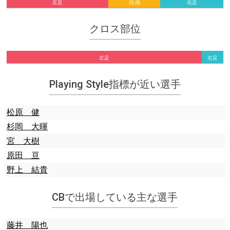
左足
頭,他
右足
クロス部位
左足
右足
Playing Style指標が近い選手
松原 健
杉岡 大暉
宮 大樹
原田 亘
野上 結貴
CBで出場している主な選手
藤井 陽也