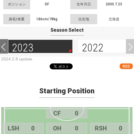
ポジション
DF
生年月日
2000.7.23
身長/体重
186cm/
78kg
出生地
北海道
Season Select
2023
2022
2024.2.8 update
RSS
Starting Position
CF
0
LSH
0
OH
0
RSH
0