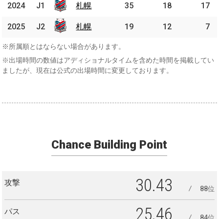
2024
2024
J1
J1
札幌
札幌
35
18
17
2025
2025
J2
J2
札幌
札幌
19
12
7
※所属順とはならない場合があります。
※出場時間の数値はアディショナルタイムを含めた時間を掲載してい
ましたが、現在は公式の出場時間に変更しております。
Chance Building Point
30.43
攻撃
88位
25.46
パス
84位