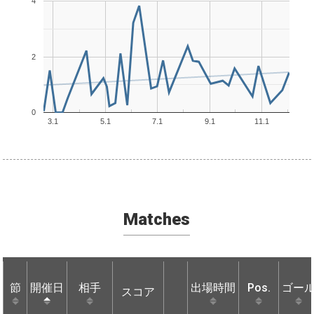
4
2
0
3.1
5.1
7.1
9.1
11.1
Matches
節
節
開催日
開催日
相手
相手
出場時間
Pos.
ゴー
スコア